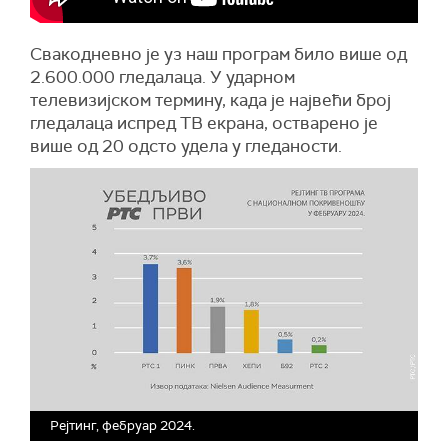
Свакодневно је уз наш програм било више од
2.600.000 гледалаца. У ударном
телевизијском термину, када је највећи број
гледалаца испред ТВ екрана, остварено је
више од 20 одсто удела у гледаности.
Рејтинг, фебруар 2024.