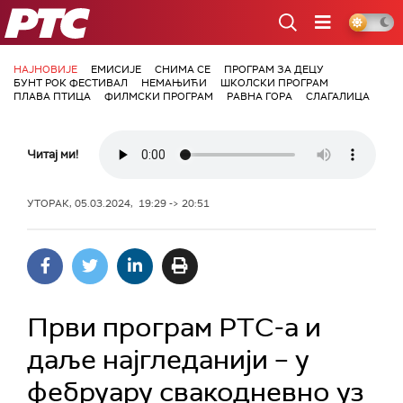
РТС
НАЈНОВИЈЕ
ЕМИСИЈЕ
СНИМА СЕ
ПРОГРАМ ЗА ДЕЦУ
БУНТ РОК ФЕСТИВАЛ
НЕМАЊИЋИ
ШКОЛСКИ ПРОГРАМ
ПЛАВА ПТИЦА
ФИЛМСКИ ПРОГРАМ
РАВНА ГОРА
СЛАГАЛИЦА
Читај ми!
УТОРАК, 05.03.2024, 19:29 -> 20:51
Први програм РТС-а и
даље најгледанији – у
фебруару свакодневно уз