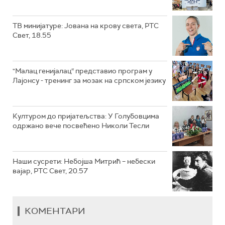
ТВ минијатуре: Јована на крову света, РТС
Свет, 18.55
"Малац генијалац“ представио програм у
Лајонсу - тренинг за мозак на српском језику
Културом до пријатељства: У Голубовцима
одржано вече посвећено Николи Тесли
Наши сусрети: Небојша Митрић – небески
вајар, РТС Свет, 20.57
КОМЕНТАРИ