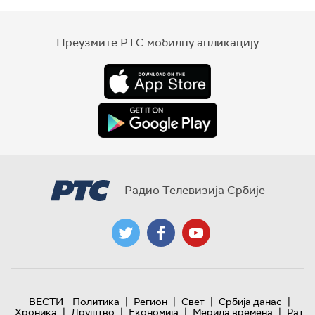
Преузмите РТС мобилну апликацију
Радио Телевизија Србије
|
|
|
|
ВЕСТИ
Политика
Регион
Свет
Србија данас
|
|
|
|
Хроника
Друштво
Економија
Мерила времена
Рат