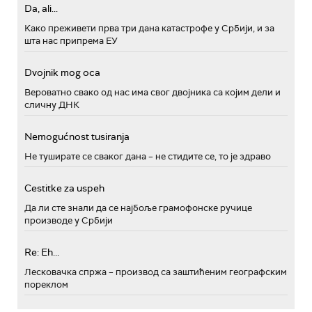
Da, ali...
Како преживети прва три дана катастрофе у Србији, и за
шта нас припрема ЕУ
Dvojnik mog oca
Вероватно свако од нас има свог двојника са којим дели и
сличну ДНК
Nemogućnost tusiranja
Не туширате се сваког дана – не стидите се, то је здраво
Cestitke za uspeh
Да ли сте знали да се најбоље грамофонске ручице
производе у Србији
Re: Eh...
Лесковачка спржа – производ са заштићеним географским
пореклом