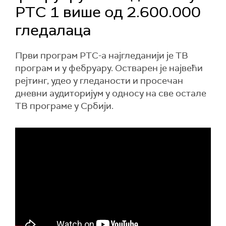
РТС 1 више од 2.600.000
гледалаца
Први програм РТС-а најгледанији је ТВ
програм и у фебруару. Остварен је највећи
рејтинг, удео у гледаности и просечан
дневни аудиторијум у односу на све остале
ТВ програме у Србији.