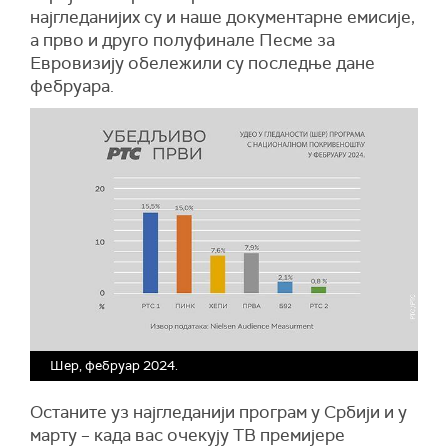
најгледанијих су и наше документарне емисије,
а прво и друго полуфинале Песме за
Евровизију обележили су последње дане
фебруара.
Шер, фебруар 2024.
Останите уз најгледанији програм у Србији и у
марту – када вас очекују ТВ премијере