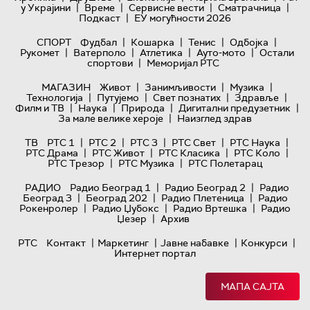
|
|
|
|
у Украјини
Време
Сервисне вести
Сматрачница
|
Подкаст
ЕУ могућности 2026
|
|
|
|
СПОРТ
Фудбал
Кошарка
Тенис
Одбојка
|
|
|
|
Рукомет
Ватерполо
Атлетика
Ауто-мото
Остали
|
спортови
Меморијал РТС
|
|
|
МАГАЗИН
Живот
Занимљивости
Музика
|
|
|
|
Технологијa
Путујемо
Свет познатих
Здравље
|
|
|
|
Филм и ТВ
Наука
Природа
Дигитални предузетник
|
За мале велике хероје
Наизглед здрав
|
|
|
|
|
ТВ
РТС 1
РТС 2
РТС 3
РТС Свет
РТС Наука
|
|
|
|
РТС Драма
РТС Живот
РТС Класика
РТС Коло
|
|
РТС Трезор
РТС Музика
РТС Полетарац
|
|
РАДИО
Радио Београд 1
Радио Београд 2
Радио
|
|
|
Београд 3
Београд 202
Радио Плетеница
Радио
|
|
|
Рокенролер
Радио Џубокс
Радио Вртешка
Радио
|
Џезер
Архив
|
|
|
|
РТС
Контакт
Маркетинг
Јавне набавке
Конкурси
Интернет портал
МАПА САЈТА