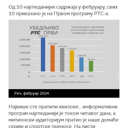
Од 10 најгледанијих садржаја у фебруару, свих
10 приказано је на Првом програму РТС-а.
Рич, фебруар 2024.
Највише сте пратили квизове… информативни
програм најгледанији је током читавог дана, а
милионски аудиторијум пратио је наше домаће
серије и спортске преносе. На листи