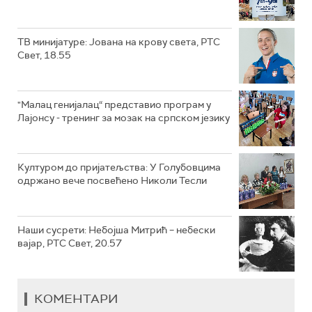
ТВ минијатуре: Јована на крову света, РТС
Свет, 18.55
"Малац генијалац“ представио програм у
Лајонсу - тренинг за мозак на српском језику
Културом до пријатељства: У Голубовцима
одржано вече посвећено Николи Тесли
Наши сусрети: Небојша Митрић – небески
вајар, РТС Свет, 20.57
КОМЕНТАРИ