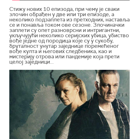
Стижу нових 10 епизода, при чему је сваки
злочин обрађен у две или три епизоде, а
неколико подзаплета из претходних, наставља
се и понавља током ове сезоне. Злочиначки
заплети су опет разноврсни и интригантни,
укључујући неколико серијских убица, убиство
вође једне од породица које су у сукобу,
бруталност унутар заједнице поремећеног
вође култа и његових следбеника, као и
мистерију отрова или пандемије која прети
целој заједници...