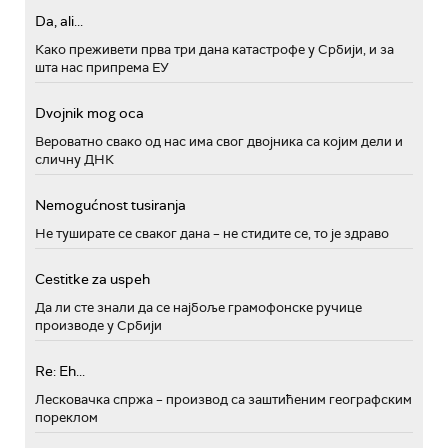
Da, ali...
Како преживети прва три дана катастрофе у Србији, и за
шта нас припрема ЕУ
Dvojnik mog oca
Вероватно свако од нас има свог двојника са којим дели и
сличну ДНК
Nemogućnost tusiranja
Не туширате се сваког дана – не стидите се, то је здраво
Cestitke za uspeh
Да ли сте знали да се најбоље грамофонске ручице
производе у Србији
Re: Eh...
Лесковачка спржа – производ са заштићеним географским
пореклом