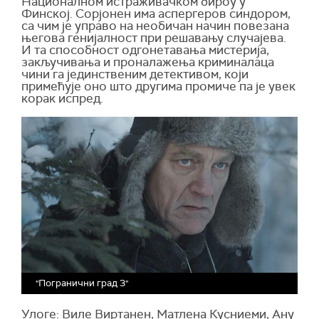
Националном истраживачком бироу у
Финској. Сорјонен има аспергеров синдором,
са чим је управо на необичан начин повезана
његова генијалност при решавању случајева.
И та способност одгонетавања мистерија,
закључивања и проналажења криминалаца
чини га јединственим детективом, који
примећује оно што другима промиче па је увек
корак испред.
"Погранични град 3"
Улоге: Виле Виртанен, Матлена Кусниеми, Ану