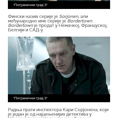
"Погранични град 3"
Фински назив серије је
Sorjonen
, али
међународно име серије је
Bordertown
.
Bordertown
је продат у Немачкој, Француској,
Белгији и САД-у.
"Погранични град 3"
Радња прати инспектора Кари Сорјонена, који
је један је од најцењенијих детектива у