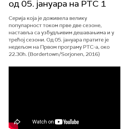
од 05. јануара на РТС 1
Серија која је доживела велику
популарност током прве две сезоне,
наставља са узбудљивим дешавањима и у
трећој сезони. Од 05. јануара пратите је
недељом на Првом програму РТС-а, око
22.30h. (Bordertown/Sorjonen, 2016)