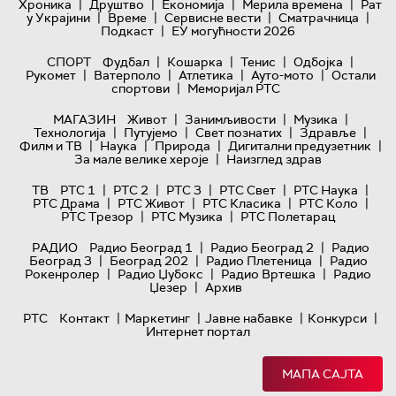
|
|
|
|
Хроника
Друштво
Економија
Мерила времена
Рат
|
|
|
|
у Украјини
Време
Сервисне вести
Сматрачница
|
Подкаст
ЕУ могућности 2026
|
|
|
|
СПОРТ
Фудбал
Кошарка
Тенис
Одбојка
|
|
|
|
Рукомет
Ватерполо
Атлетика
Ауто-мото
Остали
|
спортови
Меморијал РТС
|
|
|
МАГАЗИН
Живот
Занимљивости
Музика
|
|
|
|
Технологијa
Путујемо
Свет познатих
Здравље
|
|
|
|
Филм и ТВ
Наука
Природа
Дигитални предузетник
|
За мале велике хероје
Наизглед здрав
|
|
|
|
|
ТВ
РТС 1
РТС 2
РТС 3
РТС Свет
РТС Наука
|
|
|
|
РТС Драма
РТС Живот
РТС Класика
РТС Коло
|
|
РТС Трезор
РТС Музика
РТС Полетарац
|
|
РАДИО
Радио Београд 1
Радио Београд 2
Радио
|
|
|
Београд 3
Београд 202
Радио Плетеница
Радио
|
|
|
Рокенролер
Радио Џубокс
Радио Вртешка
Радио
|
Џезер
Архив
|
|
|
|
РТС
Контакт
Маркетинг
Јавне набавке
Конкурси
Интернет портал
МАПА САЈТА