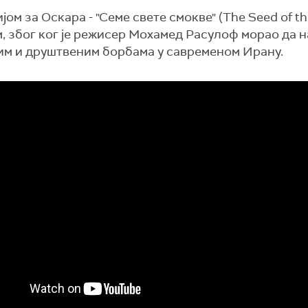
ом за Оскара - "Семе свете смокве" (The Seed of th
м, због ког је режисер Мохамед Расулоф морао да 
им и друштвеним борбама у савременом Ирану.