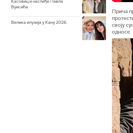
Касовиц и наслеђе Павла
Вуисића
Прича пр
протест
Велика илузија у Кану 2026.
своју су
односе.