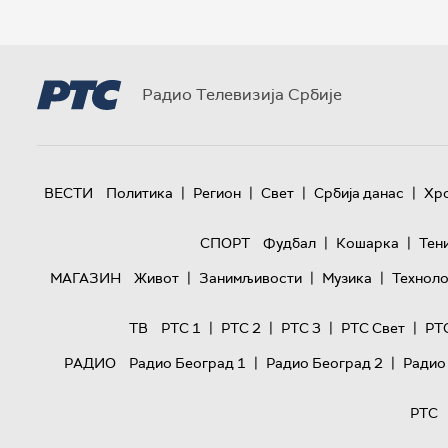
Радио Телевизија Србије
|
|
|
|
ВЕСТИ
Политика
Регион
Свет
Србија данас
Хр
|
|
СПОРТ
Фудбал
Кошарка
Тен
|
|
|
МАГАЗИН
Живот
Занимљивости
Музика
Техноло
|
|
|
|
ТВ
РТС 1
РТС 2
РТС 3
РТС Свет
РТ
|
|
РАДИО
Радио Београд 1
Радио Београд 2
Радио
РТС