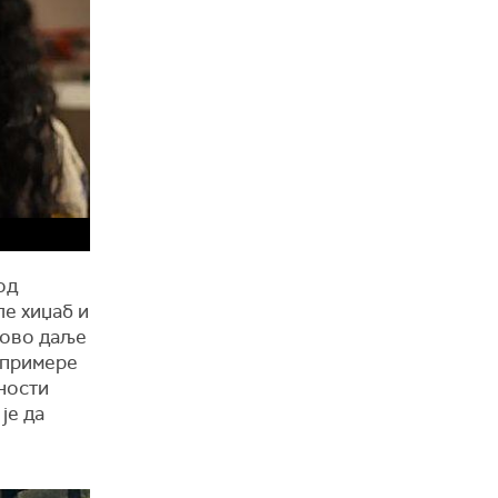
од
ле хиџаб и
егово даље
"примере
ности
је да