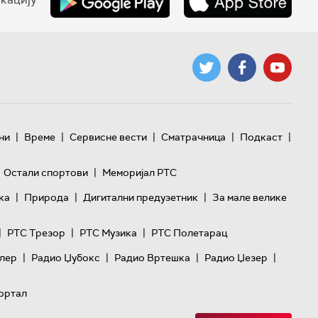
|
|
|
|
|
ни
Време
Сервисне вести
Сматрачница
Подкаст
|
Остали спортови
Меморијал РТС
|
|
|
ка
Природа
Дигитални предузетник
За мале велике
|
|
|
РТС Трезор
РТС Музика
РТС Полетарац
|
|
|
|
лер
Радио Џубокс
Радио Вртешка
Радио Џезер
ортал