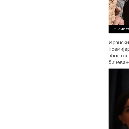
"Семе с
Ирански
премијер
због тог
бичевањ