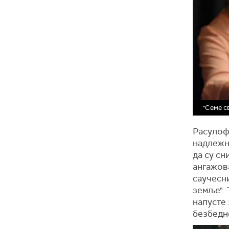
"Семе с
Расулоф
надлежни
да су сн
ангажов
саучесн
земље". 
напусте 
безбедн