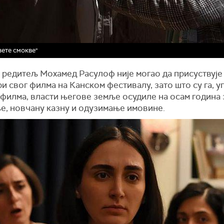
вете смокве"
 редитељ Мохамед Расулоф није могао да присуствује 
и свог филма на Канском фестивалу, зато што су га, у
 филма, власти његове земље осудиле на осам година 
е, новчану казну и одузимање имовине.