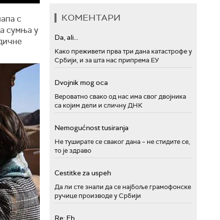
КОМЕНТАРИ
апа с
а сумња у
Da, ali...
одичне
Како преживети прва три дана катастрофе у
Србији, и за шта нас припрема ЕУ
Dvojnik mog oca
Вероватно свако од нас има свог двојника
са којим дели и сличну ДНК
Nemogućnost tusiranja
Не туширате се сваког дана – не стидите се,
то је здраво
Cestitke za uspeh
Да ли сте знали да се најбоље грамофонске
ручице производе у Србији
Re: Eh...