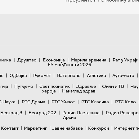
|
|
|
|
оника
Друштво
Економија
Мерила времена
Рат у Украји
ЕУ могућности 2026
|
|
|
|
|
|
ис
Одбојка
Рукомет
Ватерполо
Атлетика
Ауто-мото
|
|
|
|
|
гијa
Путујемо
Свет познатих
Здравље
Филм и ТВ
Нау
|
хероје
Наизглед здрав
|
|
|
|
С Наука
РТС Драма
РТС Живот
РТС Класика
РТС Коло
|
|
|
 Београд 3
Београд 202
Радио Плетеница
Радио Рокенро
Архив
|
|
|
|
Контакт
Маркетинг
Јавне набавке
Конкурси
Интернет п