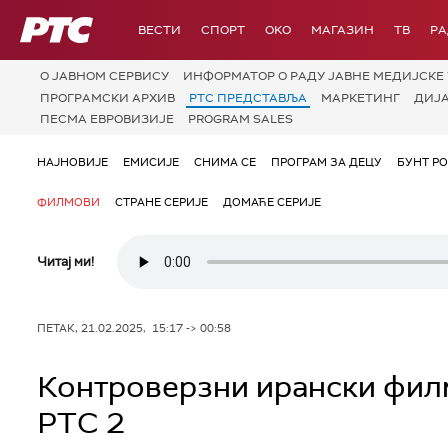
РТС
ВЕСТИ
СПОРТ
OKO
МАГАЗИН
ТВ
Р
О JАВНОМ СЕРВИСУ
ИНФОРМАТОР О РАДУ ЈАВНЕ МЕДИЈСКЕ 
ПРОГРАМСКИ АРХИВ
РТС ПРЕДСТАВЉА
МАРКЕТИНГ
ДИЈ
ПЕСМА ЕВРОВИЗИЈЕ
PROGRAM SALES
НАЈНОВИЈЕ
ЕМИСИЈЕ
СНИМА СЕ
ПРОГРАМ ЗА ДЕЦУ
БУНТ Р
ФИЛМОВИ
СТРАНЕ СЕРИЈЕ
ДОМАЋЕ СЕРИЈЕ
Читај ми!
ПЕТАК, 21.02.2025, 15:17 -> 00:58
Контроверзни ирански филм 
РТС 2