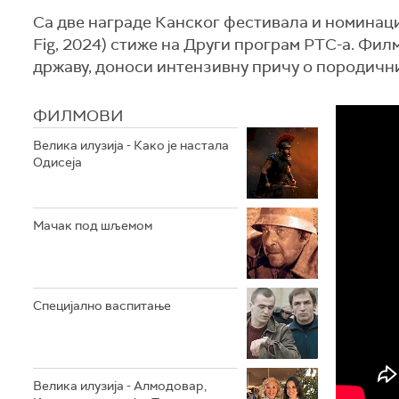
Са две награде Канског фестивала и номинациј
Fig, 2024) стиже на Други програм РТС-а. Фил
државу, доноси интензивну причу о породичн
ФИЛМОВИ
Велика илузија - Како је настала
Одисеја
Мачак под шљемом
Специјално васпитање
Велика илузија - Алмодовар,