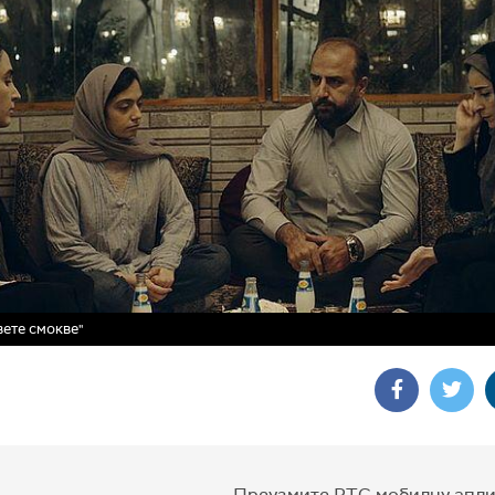
вете смокве"
Преузмите РТС мобилну апли