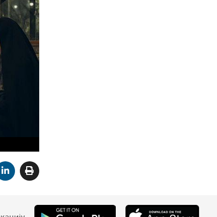
кацију