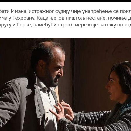
ати Имана, истражног судију чије унапређење се покл
има у Техерану. Када његов пиштољ нестане, почиње д
пругу и ћерке, намећући строге мере које затежу пор