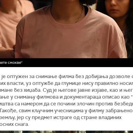
вете смокве"
 је оптужен за снимање филма без добијања дозволе 
х власти, уз оптужбе да глумице нису правилно носи
имане без хиџаба. Суд је његове јавне изјаве, као и њ
ање у снимању филмова и документараца описао као 
иштва са намером да се почини злочин против безбед
Такође, свим кључним учесницима у филму забрањено 
земљу, јер су предмет истраге од стране владиних
осних снага.