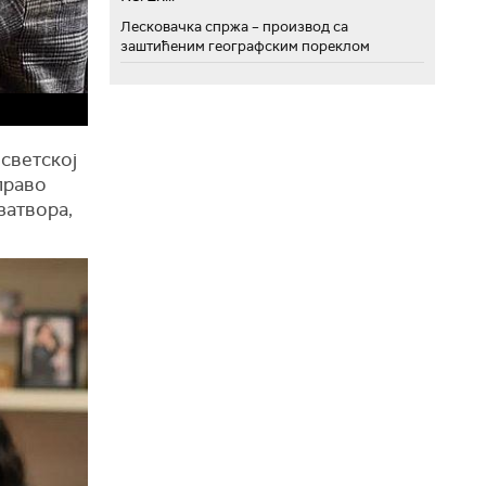
Лесковачка спржа – производ са
заштићеним географским пореклом
светској
право
затвора,