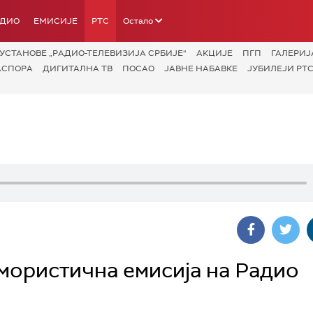
АДИО
ЕМИСИЈЕ
РТС
Остало
УСТАНОВЕ „РАДИО-ТЕЛЕВИЗИЈА СРБИЈЕ“
АКЦИЈЕ
ПГП
ГАЛЕРИЈ
АСПОРА
ДИГИТАЛНА ТВ
ПОСАО
ЈАВНЕ НАБАВКЕ
ЈУБИЛЕЈИ РТС
умористична емисија на Радио