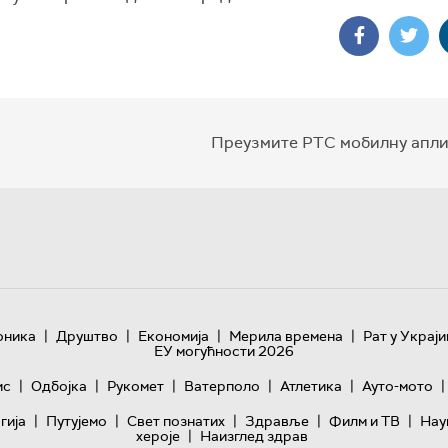
Преузмите РТС мобилну апли
|
|
|
|
оника
Друштво
Економија
Мерила времена
Рат у Украји
ЕУ могућности 2026
|
|
|
|
|
|
ис
Одбојка
Рукомет
Ватерполо
Атлетика
Ауто-мото
|
|
|
|
|
гијa
Путујемо
Свет познатих
Здравље
Филм и ТВ
Нау
|
хероје
Наизглед здрав