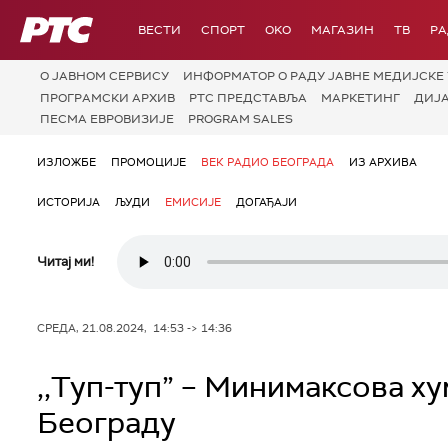
РТС
ВЕСТИ
СПОРТ
OKO
МАГАЗИН
ТВ
Р
О JАВНОМ СЕРВИСУ
ИНФОРМАТОР О РАДУ ЈАВНЕ МЕДИЈСКЕ 
ПРОГРАМСКИ АРХИВ
РТС ПРЕДСТАВЉА
МАРКЕТИНГ
ДИЈ
ПЕСМА ЕВРОВИЗИЈЕ
PROGRAM SALES
ИЗЛОЖБЕ
ПРОМОЦИЈЕ
ВЕК РАДИО БЕОГРАДА
ИЗ АРХИВА
ИСТОРИЈА
ЉУДИ
ЕМИСИЈЕ
ДОГАЂАЈИ
Читај ми!
СРЕДА, 21.08.2024, 14:53 -> 14:36
,,Туп-туп” – Минимаксова х
Београду