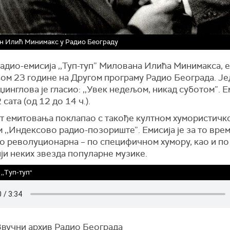
н Илић Минимакс у Радио Београду
радио-емисија ,,Туп-туп” Милована Илића Минимакса, 
љом 23 године на Другом програму Радио Београда. Је
џинглова је гласио: ,,Увек недељом, никад суботом”. Е
 сата (од 12 до 14 ч.).
ат емитовања поклапао с такође култном хумористичк
 ,,Индексово радио-позориште”. Емисија је за то вре
о револуционарна – по специфичном хумору, као и по
ји неких звезда популарне музике.
,,Туп-туп"
Звучни архив Радио Београда