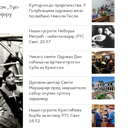
Културом до пријатељства: У
м ,,Туп-
Голубовцима одржано вече
ијеру
посвећено Николи Тесли
Наши сусрети: Небојша
Митрић – небески вајар, РТС
Свет, 20.57
Чикаго памти: Одржан Дан
сећања на жртве и прогон
Срба из Хрватске
Духовни центар Свети
Мардарије пред завршетком,
сабор окупио српску
заједницу
Наши сусрети: Крестићева
борба за истину, РТС Свет,
18.52