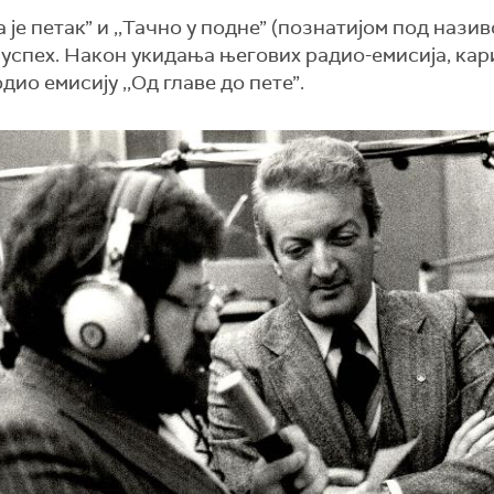
е петак” и ,,Тачно у подне” (познатијом под називо
ки успех. Након укидања његових радио-емисија, кар
дио емисију ,,Од главе до пете”.