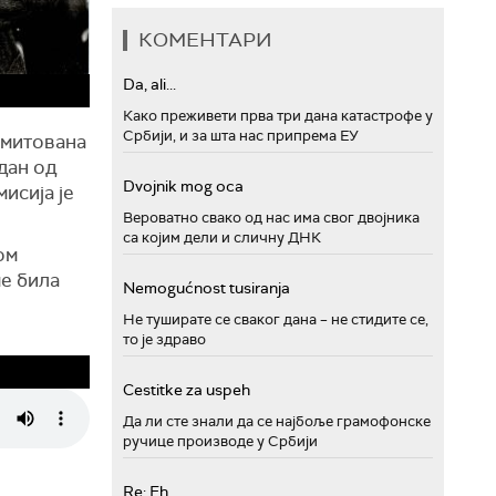
КОМЕНТАРИ
Da, ali...
Како преживети прва три дана катастрофе у
Србији, и за шта нас припрема ЕУ
емитована
дан од
Dvojnik mog oca
мисија је
Вероватно свако од нас има свог двојника
са којим дели и сличну ДНК
ом
ме била
Nemogućnost tusiranja
Не туширате се сваког дана – не стидите се,
то је здраво
Cestitke za uspeh
Да ли сте знали да се најбоље грамофонске
ручице производе у Србији
Re: Eh...