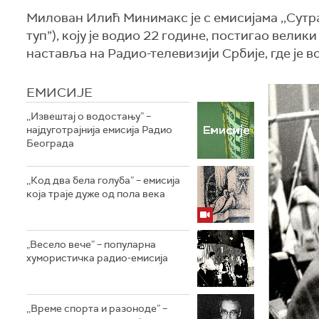
Милован Илић Минимакс је с емисијама ,,Сутра ј
туп”), коју је водио 22 године, постигао вели
наставља на Радио-телевизији Србије, где је во
ЕМИСИЈЕ
,,Извештај о водостању” –
најдуготрајнија емисија Радио
Београда
,,Код два бела голуба” – емисија
која траје дуже од пола века
„Весело вече” – популарна
хумористичка радио-емисија
,,Време спорта и разоноде” –