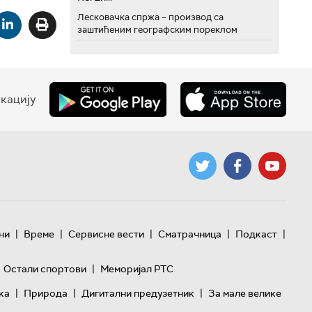
Лесковачка спржа – производ са
заштићеним географским пореклом
кацију
|
|
|
|
|
ни
Време
Сервисне вести
Сматрачница
Подкаст
|
Остали спортови
Меморијал РТС
|
|
|
ка
Природа
Дигитални предузетник
За мале велике