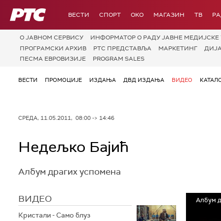
РТС
ВЕСТИ
СПОРТ
OKO
МАГАЗИН
ТВ
Р
О JАВНОМ СЕРВИСУ
ИНФОРМАТОР О РАДУ ЈАВНЕ МЕДИЈСКЕ 
ПРОГРАМСКИ АРХИВ
РТС ПРЕДСТАВЉА
МАРКЕТИНГ
ДИЈ
ПЕСМА ЕВРОВИЗИЈЕ
PROGRAM SALES
ВЕСТИ
ПРОМОЦИЈЕ
ИЗДАЊА
ДВД ИЗДАЊА
ВИДЕО
КАТАЛ
СРЕДА, 11.05.2011, 08:00 -> 14:46
Недељко Бајић
Албум драгих успомена
ВИДЕО
Албум д
Кристали - Само блуз