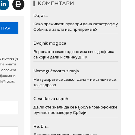
КОМЕНТАРИ
Da, ali...
Како преживети прва три дана катастрофе у
НТАР
Србији, и за шта нас припрема ЕУ
Dvojnik mog oca
Вероватно свако од нас има свог двојника
са којим дели и сличну ДНК
р мржње је
 ће имати
м словима
Nemogućnost tusiranja
бјављени.
Не туширате се сваког дана – не стидите се,
@rts.rs.
то је здраво
Cestitke za uspeh
Да ли сте знали да се најбоље грамофонске
ручице производе у Србији
Re: Eh...
Лесковачка спржа – производ са