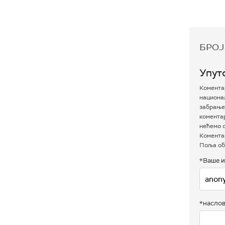
БРОЈ
Упут
Коментар
национал
забрањен
комента
нећемо о
Коментар
Поља об
*Ваше и
*насло