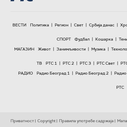
|
|
|
|
ВЕСТИ
Политика
Регион
Свет
Србија данас
Хр
|
|
СПОРТ
Фудбал
Кошарка
Тен
|
|
|
МАГАЗИН
Живот
Занимљивости
Музика
Техноло
|
|
|
|
ТВ
РТС 1
РТС 2
РТС 3
РТС Свет
РТ
|
|
РАДИО
Радио Београд 1
Радио Београд 2
Радио
РТС
Приватност
Copyright
Правила употребе садржаја
Мапа
|
|
|