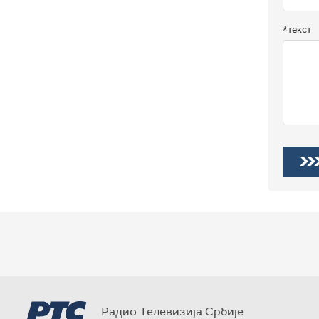
*текст
Радио Телевизија Србије