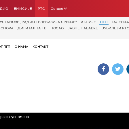
АДИО
ЕМИСИЈЕ
РТС
Остало
УСТАНОВЕ „РАДИО-ТЕЛЕВИЗИЈА СРБИЈЕ“
АКЦИЈЕ
ПГП
ГАЛЕРИЈ
АСПОРА
ДИГИТАЛНА ТВ
ПОСАО
ЈАВНЕ НАБАВКЕ
ЈУБИЛЕЈИ РТС
ОГ ПГП
О НАМА
КОНТАКТ
рагих успомена