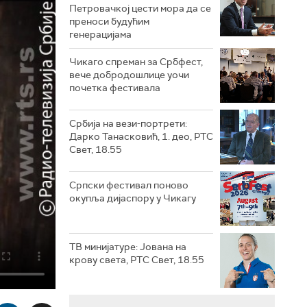
Петровачкој цести мора да се
преноси будућим
генерацијама
Чикаго спреман за Србфест,
вече добродошлице уочи
почетка фестивала
Србија на вези-портрети:
Дарко Танасковић, 1. део, РТС
Свет, 18.55
Српски фестивал поново
окупља дијаспору у Чикагу
ТВ минијатуре: Јована на
крову света, РТС Свет, 18.55