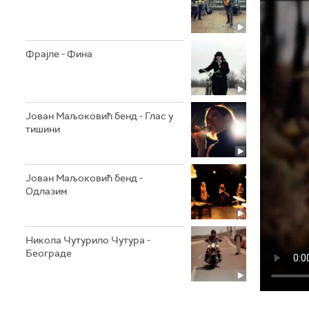
Фрајле - Фина
Јован Маљоковић бенд - Глас у
тишини
Јован Маљоковић бенд -
Одлазим
Никола Чутурило Чутура -
Београде