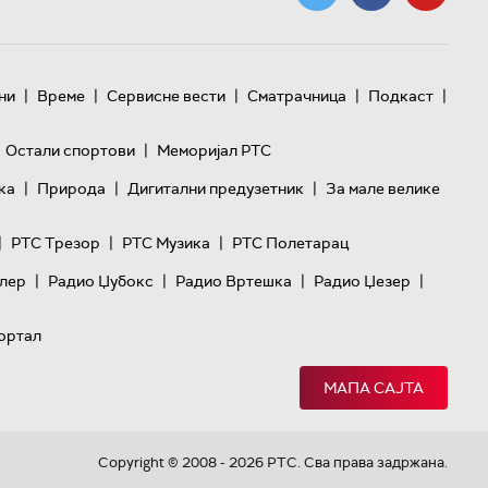
|
|
|
|
|
ни
Време
Сервисне вести
Сматрачница
Подкаст
|
Остали спортови
Меморијал РТС
|
|
|
ка
Природа
Дигитални предузетник
За мале велике
|
|
|
РТС Трезор
РТС Музика
РТС Полетарац
|
|
|
|
лер
Радио Џубокс
Радио Вртешка
Радио Џезер
ортал
МАПА САЈТА
Copyright © 2008 - 2026 РТС. Сва права задржана.