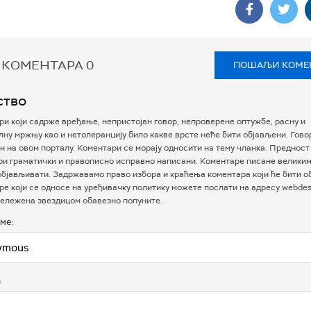
 КОМЕНТАРА
0
ПОШАЉИ КОМЕ
ство
и који садрже вређање, непристојан говор, непроверене оптужбе, расну и
ну мржњу као и нетолеранцију било какве врсте неће бити објављени. Гово
 на овом порталу. Коментари се морају односити на тему чланка. Предност
ри граматички и правописно исправно написани. Коментаре писане велики
бјављивати. Задржавамо право избора и краћења коментара који ће бити о
е који се односе на уређивачку политику можете послати на адресу webdesk
ележена звездицом обавезно попуните.
ме:
в