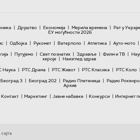
|
|
|
|
оника
Друштво
Економија
Мерила времена
Рат у Украји
ЕУ могућности 2026
|
|
|
|
|
|
ис
Одбојка
Рукомет
Ватерполо
Атлетика
Ауто-мото
|
|
|
|
|
гијa
Путујемо
Свет познатих
Здравље
Филм и ТВ
Нау
|
хероје
Наизглед здрав
|
|
|
|
С Наука
РТС Драма
РТС Живот
РТС Класика
РТС Коло
|
|
|
 Београд 3
Београд 202
Радио Плетеница
Радио Рокенро
Архив
|
|
|
|
Контакт
Маркетинг
Јавне набавке
Конкурси
Интернет п
 сајта