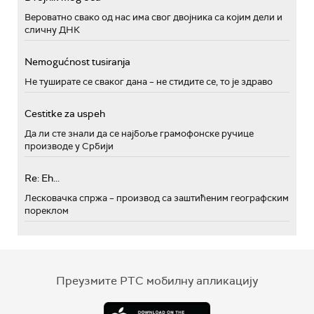
Вероватно свако од нас има свог двојника са којим дели и
сличну ДНК
Nemogućnost tusiranja
Не туширате се сваког дана – не стидите се, то је здраво
Cestitke za uspeh
Да ли сте знали да се најбоље грамофонске ручице
производе у Србији
Re: Eh...
Лесковачка спржа – производ са заштићеним географским
пореклом
Преузмите РТС мобилну апликацију