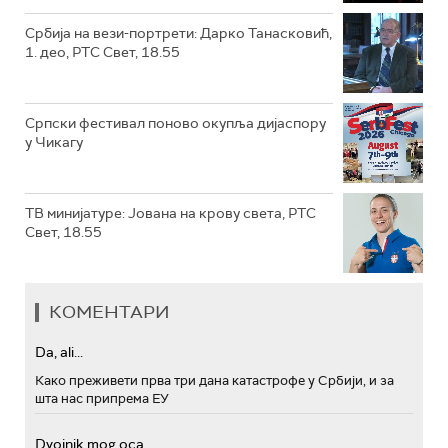
Србија на вези-портрети: Дарко Танасковић,
1. део, РТС Свет, 18.55
Српски фестивал поново окупља дијаспору
у Чикагу
ТВ минијатуре: Јована на крову света, РТС
Свет, 18.55
КОМЕНТАРИ
Da, ali...
Како преживети прва три дана катастрофе у Србији, и за
шта нас припрема ЕУ
Dvojnik mog oca