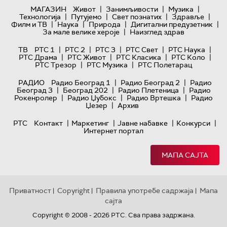
|
|
|
МАГАЗИН
Живот
Занимљивости
Музика
|
|
|
|
Технологијa
Путујемо
Свет познатих
Здравље
|
|
|
|
Филм и ТВ
Наука
Природа
Дигитални предузетник
|
За мале велике хероје
Наизглед здрав
|
|
|
|
|
ТВ
РТС 1
РТС 2
РТС 3
РТС Свет
РТС Наука
|
|
|
|
РТС Драма
РТС Живот
РТС Класика
РТС Коло
|
|
РТС Трезор
РТС Музика
РТС Полетарац
|
|
РАДИО
Радио Београд 1
Радио Београд 2
Радио
|
|
|
Београд 3
Београд 202
Радио Плетеница
Радио
|
|
|
Рокенролер
Радио Џубокс
Радио Вртешка
Радио
|
Џезер
Архив
|
|
|
|
РТС
Контакт
Маркетинг
Јавне набавке
Конкурси
Интернет портал
МАПА САЈТА
Приватност
Copyright
Правила употребе садржаја
Мапа
|
|
|
сајта
Copyright © 2008 - 2026 РТС. Сва права задржана.