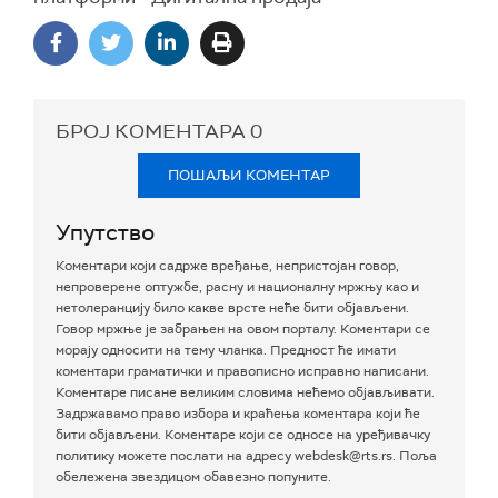
БРОЈ КОМЕНТАРА
0
ПОШАЉИ КОМЕНТАР
Упутство
Коментари који садрже вређање, непристојан говор,
непроверене оптужбе, расну и националну мржњу као и
нетолеранцију било какве врсте неће бити објављени.
Говор мржње је забрањен на овом порталу. Коментари се
морају односити на тему чланка. Предност ће имати
коментари граматички и правописно исправно написани.
Коментаре писане великим словима нећемо објављивати.
Задржавамо право избора и краћења коментара који ће
бити објављени. Коментаре који се односе на уређивачку
политику можете послати на адресу webdesk@rts.rs. Поља
обележена звездицом обавезно попуните.