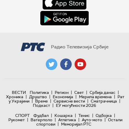
Радио Телевизија Србије
|
|
|
|
ВЕСТИ
Политика
Регион
Свет
Србија данас
|
|
|
|
Хроника
Друштво
Економија
Мерила времена
Рат
|
|
|
|
у Украјини
Време
Сервисне вести
Сматрачница
|
Подкаст
ЕУ могућности 2026
|
|
|
|
СПОРТ
Фудбал
Кошарка
Тенис
Одбојка
|
|
|
|
Рукомет
Ватерполо
Атлетика
Ауто-мото
Остали
|
спортови
Меморијал РТС