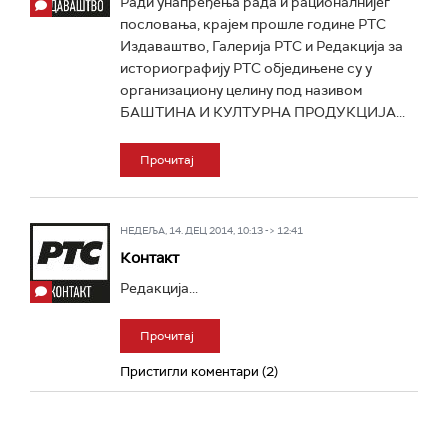
Ради унапређења рада и рационалнијег
пословања, крајем прошле године РТС
Издаваштво, Галерија РТС и Редакција за
историографију РТС обједињене су у
организациону целину под називом
БАШТИНА И КУЛТУРНА ПРОДУКЦИЈА...
Прочитај
НЕДЕЉА, 14. ДЕЦ 2014, 10:13 -> 12:41
Контакт
Редакција...
Прочитај
Пристигли коментари (2)