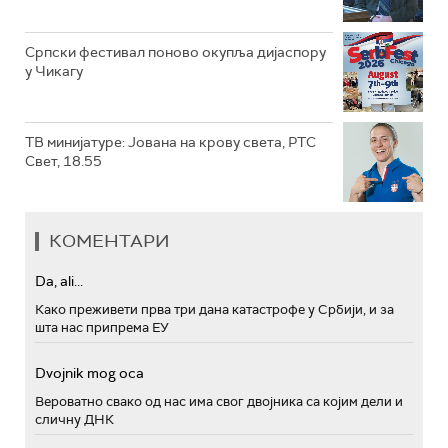
Српски фестивал поново окупља дијаспору
у Чикагу
ТВ минијатуре: Јована на крову света, РТС
Свет, 18.55
КОМЕНТАРИ
Da, ali...
Како преживети прва три дана катастрофе у Србији, и за
шта нас припрема ЕУ
Dvojnik mog oca
Вероватно свако од нас има свог двојника са којим дели и
сличну ДНК