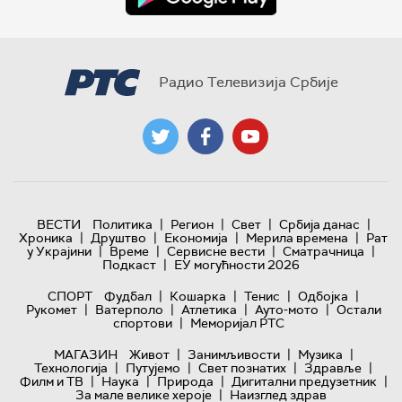
Радио Телевизија Србије
|
|
|
|
ВЕСТИ
Политика
Регион
Свет
Србија данас
|
|
|
|
Хроника
Друштво
Економија
Мерила времена
Рат
|
|
|
|
у Украјини
Време
Сервисне вести
Сматрачница
|
Подкаст
ЕУ могућности 2026
|
|
|
|
СПОРТ
Фудбал
Кошарка
Тенис
Одбојка
|
|
|
|
Рукомет
Ватерполо
Атлетика
Ауто-мото
Остали
|
спортови
Меморијал РТС
|
|
|
МАГАЗИН
Живот
Занимљивости
Музика
|
|
|
|
Технологијa
Путујемо
Свет познатих
Здравље
|
|
|
|
Филм и ТВ
Наука
Природа
Дигитални предузетник
|
За мале велике хероје
Наизглед здрав