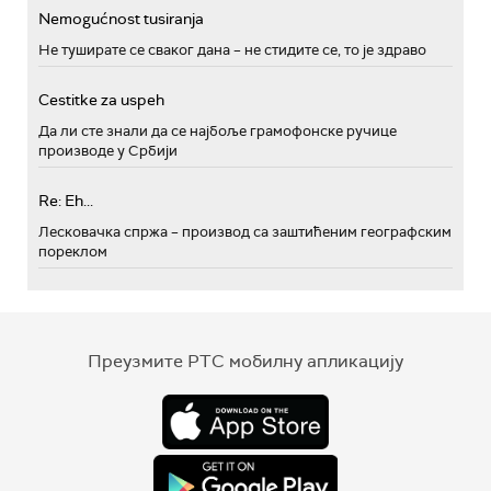
Nemogućnost tusiranja
Не туширате се сваког дана – не стидите се, то је здраво
Cestitke za uspeh
Да ли сте знали да се најбоље грамофонске ручице
производе у Србији
Re: Eh...
Лесковачка спржа – производ са заштићеним географским
пореклом
Преузмите РТС мобилну апликацију