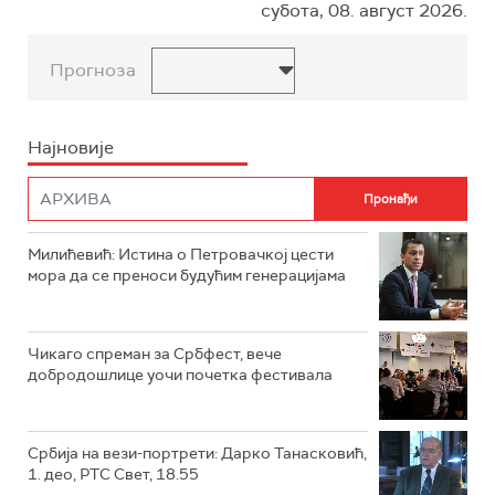
субота, 08. август 2026.
Прогноза
Најновије
Милићевић: Истина о Петровачкој цести
мора да се преноси будућим генерацијама
Чикаго спреман за Србфест, вече
добродошлице уочи почетка фестивала
Србија на вези-портрети: Дарко Танасковић,
1. део, РТС Свет, 18.55