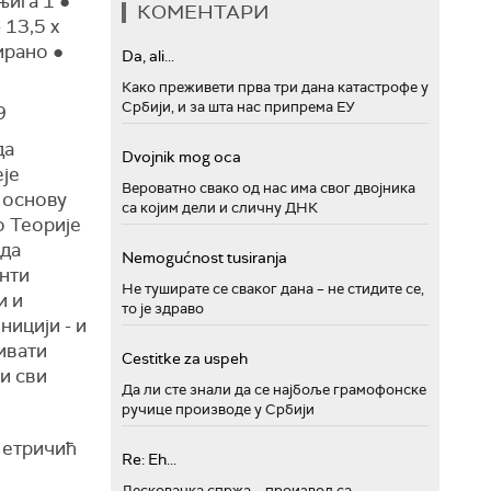
њига 1 ●
КОМЕНТАРИ
 13,5 x
ирано ●
Da, ali...
Како преживети прва три дана катастрофе у
Србији, и за шта нас припрема ЕУ
9
да
Dvojnik mog oca
је
Вероватно свако од нас има свог двојника
а основу
са којим дели и сличну ДНК
о Теорије
 да
Nemogućnost tusiranja
нти
Не туширате се сваког дана – не стидите се,
и и
то је здраво
ницији - и
ивати
Cestitke za uspeh
и сви
Да ли сте знали да се најбоље грамофонске
ручице производе у Србији
Петричић
Re: Eh...
Лесковачка спржа – производ са