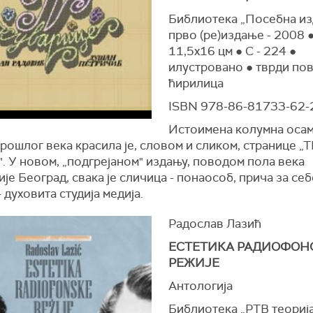
Библиотека „Посебна из
прво (ре)издање - 2008 ●
11,5x16 цм ● С - 224 ●
илустровано ● тврди пов
ћирилица
ISBN 978-86-81733-62-
Истоимена колумна оса
рошлог века красила је, словом и сликом, странице „
. У новом, „подгрејаном" издању, поводом пола века
је Београд, свака је сличица - понаособ, прича за себе
- духовита студија медија.
Радослав Лазић
ЕСТЕТИКА РАДИОФОН
РЕЖИЈЕ
Антологија
Библиотека „РТВ теорија