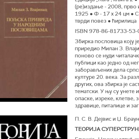
(ре)издање - 2008, прво 
1925 ● Ф - 17 x 24 цм ● С
тврди повез ● ћирилица
ISBN 978-86-81733-53-
Збирка пословица коју ј
приредио Милан З. Влај
поново се нуди читалачк
публици као једно од н
заборављених дела српс
културе 20. века. За раз
других, ова збирка је са
тематски. У њу су унете 
опаске, изреке, клетве, 
здравице, питалице и за
П. С. В. Дејвис и Џ. Брау
ТЕОРИЈА СУПЕРСТРУН