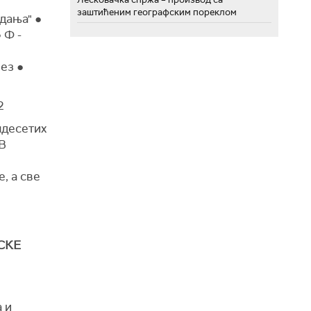
заштићеним географским пореклом
дања" ●
 Ф -
ез ●
2
мдесетих
ТВ
, а све
СКЕ
 и