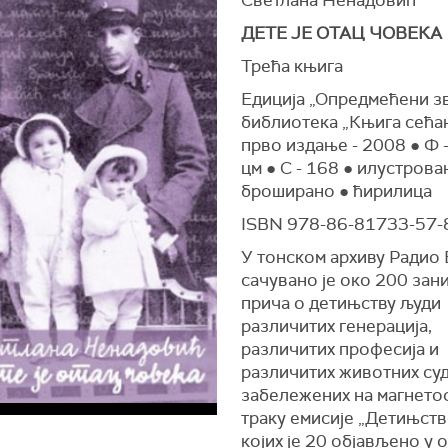
ДЕТЕ ЈЕ ОТАЦ ЧОВЕКА
Трећа књига
Едиција „Опредмећени зв
библиотека „Књига сећа
прво издање - 2008 ● Ф -
цм ● С - 168 ● илустрова
броширано ● ћирилица
ISBN 978-86-81733-57-
У тонском архиву Радио
сачувано је око 200 за
прича о детињству људи
различитих генерација,
различитих професија и
различитих животних суд
забележених на магнето
траку емисије „Детињств
којих је 20 објављено у о