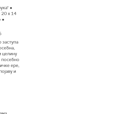
ука" ●
 20 x 14
 ●
5
р заступа
осебна,
и целину
, посебно
ичке ере,
појаву и
ама