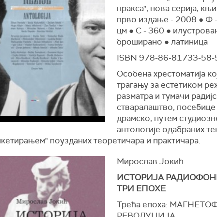
пракса", нова серија, књи
прво издање - 2008 ● Ф 
цм ● С - 360 ● илустрова
броширано ● латиница
ISBN 978-86-81733-58-
Особена хрестоматија кој
трагању за естетиком ре
разматра и тумачи радиј
стваралаштво, посебице
драмско, путем студиозн
антологије одабраних те
нкетирањем" поузданих теоретичара и практичара.
Мирослав Јокић
ИСТОРИЈА РАДИОФОН
ТРИ ЕПОХЕ
Трећа епоха: МАГНЕТ
РЕВОЛУЦИЈА