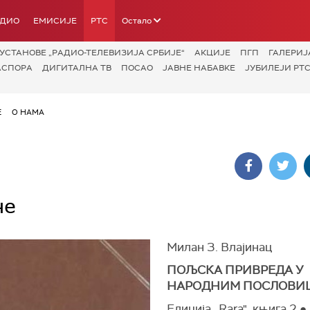
АДИО
ЕМИСИЈЕ
РТС
Остало
УСТАНОВЕ „РАДИО-ТЕЛЕВИЗИЈА СРБИЈЕ“
АКЦИЈЕ
ПГП
ГАЛЕРИЈ
АСПОРА
ДИГИТАЛНА ТВ
ПОСАО
ЈАВНЕ НАБАВКЕ
ЈУБИЛЕЈИ РТС
Е
О НАМА
не
Милан З. Влајинац
ПОЉСКА ПРИВРЕДА У
НАРОДНИМ ПОСЛОВИ
Едиција „Rara", књига 2 ●