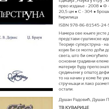
Едиција „Наука у етру", к
прво издање - 2008 ● Ф -
20,5 цм ● С - 304 ● брош
ћирилица
ISBN 978-86-81545-24-
Намера ове књиге јесте 
представи суштинске иде
Теорије суперструна - н
којих би се могло доћи д
свега, што би омогућило
основни градивни елеме
материје буду препознат
сједињени у општој дефи
то на начин у коме ће уж
стручњаци и лако размет
остали.
Душан Радовић, Душан 
ТВ КУВАРИЦЕ