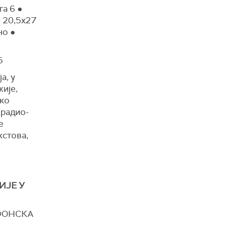
га 6 ●
- 20,5x27
но ●
5
а, у
жије,
ско
 радио-
е
кстова,
ИЈЕ У
ОФОНСКА