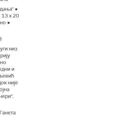
дања" ●
 13 x 20
но ●
3
уги низ
рију
оно
едни и
љевић
док није
ојна
чери".
Ганета