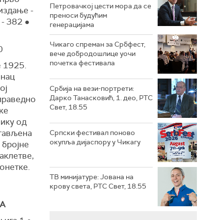
Петровачкој цести мора да се
издање -
преноси будућим
 - 382 ●
генерацијама
Чикаго спреман за Србфест,
0
вече добродошлице уочи
почетка фестивала
е 1925.
инац
ој
Србија на вези-портрети:
Дарко Танасковић, 1. део, РТС
еправедно
Свет, 18.55
ке
лику од
стављена
Српски фестивал поново
окупља дијаспору у Чикагу
и бројне
заклетве,
гонетке.
ТВ минијатуре: Јована на
крову света, РТС Свет, 18.55
н
А