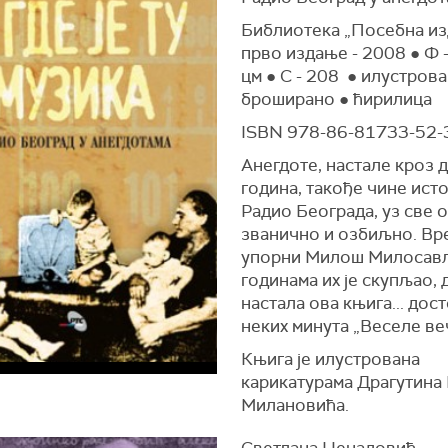
Библиотека „Посебна из
прво издање - 2008 ● Ф -
цм ● С - 208 ● илустрова
броширано ● ћирилица
ISBN 978-86-81733-52-
Анегдоте, настале кроз д
година, такође чине исто
Радио Београда, уз све 
званично и озбиљно. Вр
упорни Милош Милосав
годинама их је скупљао, 
настала ова књига... дост
неких минута „Веселе ве
Књига је илустрована
карикатурама Драгутина 
Милановића.
Светлана Ненадовић