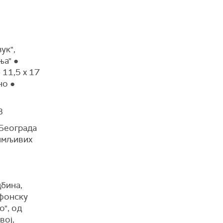
ук",
ња" ●
 11,5 x 17
но ●
8
 Београда
нимљивих
бина,
фонску
о", од
вој,