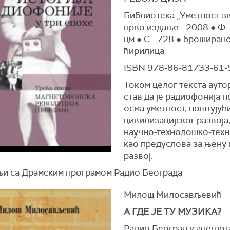
Библиотека „Уметност зв
прво издање - 2008 ● Ф -
цм ● С - 728
● броширано
ћирилица
ISBN 978-86-81733-61-
Током целог текста ауто
став да је радиофонија п
осма уметност, поштујућ
цивилизацијског развоја
научно-технолошко-техн
као предуслова за њену 
развој.
њи са Драмским програмом Радио Београда
Милош Милосављевић
А ГДЕ ЈЕ ТУ МУЗИКА?
Радио Београд у анегдот