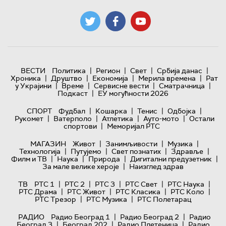
|
|
|
|
ВЕСТИ
Политика
Регион
Свет
Србија данас
|
|
|
|
Хроника
Друштво
Економија
Мерила времена
Рат
|
|
|
|
у Украјини
Време
Сервисне вести
Сматрачница
|
Подкаст
ЕУ могућности 2026
|
|
|
|
СПОРТ
Фудбал
Кошарка
Тенис
Одбојка
|
|
|
|
Рукомет
Ватерполо
Атлетика
Ауто-мото
Остали
|
спортови
Меморијал РТС
|
|
|
МАГАЗИН
Живот
Занимљивости
Музика
|
|
|
|
Технологијa
Путујемо
Свет познатих
Здравље
|
|
|
|
Филм и ТВ
Наука
Природа
Дигитални предузетник
|
За мале велике хероје
Наизглед здрав
|
|
|
|
|
ТВ
РТС 1
РТС 2
РТС 3
РТС Свет
РТС Наука
|
|
|
|
РТС Драма
РТС Живот
РТС Класика
РТС Коло
|
|
РТС Трезор
РТС Музика
РТС Полетарац
|
|
РАДИО
Радио Београд 1
Радио Београд 2
Радио
|
|
|
Београд 3
Београд 202
Радио Плетеница
Радио