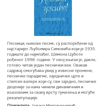
Песници, њихове песме, су распоређени од
најстаријег Љубомира Симовића који је 1935.
годиште до најмлађег, Шимона Цуботе
рођеног 1998. године. У овој књизи је, дакле,
готово читав један песнички век. Овакав
садржај омогућава увид у извесне промене,
песничке парадигме, заједничке црте и
стилске валере који су, сви заједно, песничке
деценије за нама чинили динамичним и
изазовним за сваку врсту тумачења и могуће
рекапитулације.
Приредила:
Јована Милованчевић