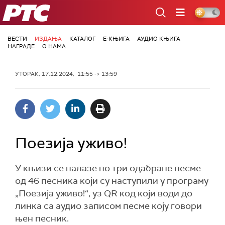
РТС
ВЕСТИ
ИЗДАЊА
КАТАЛОГ
Е-КЊИГА
АУДИО КЊИГА
НАГРАДЕ
О НАМА
УТОРАК, 17.12.2024, 11:55 -> 13:59
Поезија уживо!
У књизи се налазе по три одабране песме
од 46 песника који су наступили у програму
„Поезија уживо!“, уз QR код који води до
линка са аудио записом песме коју говори
њен песник.