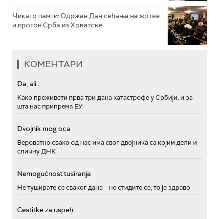
Чикаго памти: Одржан Дан сећања на жртве
и прогон Срба из Хрватске
КОМЕНТАРИ
Da, ali...
Како преживети прва три дана катастрофе у Србији, и за
шта нас припрема ЕУ
Dvojnik mog oca
Вероватно свако од нас има свог двојника са којим дели и
сличну ДНК
Nemogućnost tusiranja
Не туширате се сваког дана – не стидите се, то је здраво
Cestitke za uspeh