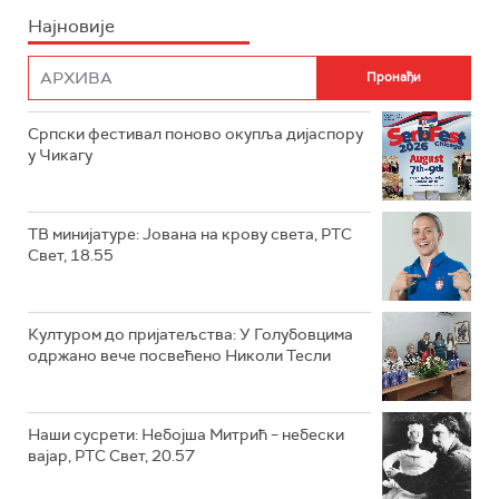
Најновије
Српски фестивал поново окупља дијаспору
у Чикагу
ТВ минијатуре: Јована на крову света, РТС
Свет, 18.55
Културом до пријатељства: У Голубовцима
одржано вече посвећено Николи Тесли
Наши сусрети: Небојша Митрић – небески
вајар, РТС Свет, 20.57