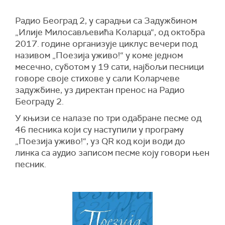
Радио Београд 2, у сарадњи са Задужбином
„Илије Милосављевића Коларца“, од октобра
2017. године организује циклус вечери под
називом „Поезија уживо!“ у коме једном
месечно, суботом у 19 сати, најбољи песници
говоре своје стихове у сали Коларчеве
задужбине, уз директан пренос на Радио
Београду 2.
У књизи се налазе по три одабране песме од
46 песника који су наступили у програму
„Поезија уживо!“, уз QR код који води до
линка са аудио записом песме коју говори њен
песник.