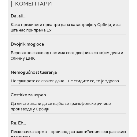
КОМЕНТАРИ
Da, ali...
Како преживети прва три дана катастрофе у Србији, и за
шта нас припрема ЕУ
Dvojnik mog oca
Вероватно свако од нас има свог двојника са којим дели и
сличну ДНК
Nemogućnost tusiranja
Не туширате се сваког дана – не стидите се, то је здраво
Cestitke za uspeh
Да ли сте знали да се најбоље грамофонске ручице
производе у Србији
Re: Eh...
Лесковачка спржа – производ са заштићеним географским