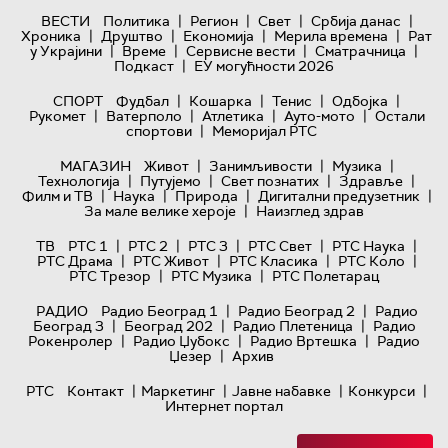
|
|
|
|
ВЕСТИ
Политика
Регион
Свет
Србија данас
|
|
|
|
Хроника
Друштво
Економија
Мерила времена
Рат
|
|
|
|
у Украјини
Време
Сервисне вести
Сматрачница
|
Подкаст
ЕУ могућности 2026
|
|
|
|
СПОРТ
Фудбал
Кошарка
Тенис
Одбојка
|
|
|
|
Рукомет
Ватерполо
Атлетика
Ауто-мото
Остали
|
спортови
Меморијал РТС
|
|
|
МАГАЗИН
Живот
Занимљивости
Музика
|
|
|
|
Технологијa
Путујемо
Свет познатих
Здравље
|
|
|
|
Филм и ТВ
Наука
Природа
Дигитални предузетник
|
За мале велике хероје
Наизглед здрав
|
|
|
|
|
ТВ
РТС 1
РТС 2
РТС 3
РТС Свет
РТС Наука
|
|
|
|
РТС Драма
РТС Живот
РТС Класика
РТС Коло
|
|
РТС Трезор
РТС Музика
РТС Полетарац
|
|
РАДИО
Радио Београд 1
Радио Београд 2
Радио
|
|
|
Београд 3
Београд 202
Радио Плетеница
Радио
|
|
|
Рокенролер
Радио Џубокс
Радио Вртешка
Радио
|
Џезер
Архив
|
|
|
|
РТС
Контакт
Маркетинг
Јавне набавке
Конкурси
Интернет портал