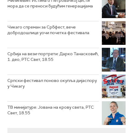
Милићевић: Истина о Петровачкој цести
мора да се преноси будућим генерацијама
Чикаго спреман за Србфест, вече
добродошлице уочи почетка фестивала
Србија на вези-портрети: Дарко Танасковић,
1. део, РТС Свет, 18.55
Српски фестивал поново окупља дијаспору
у Чикагу
ТВ минијатуре: Јована на крову света, РТС
Свет, 18.55