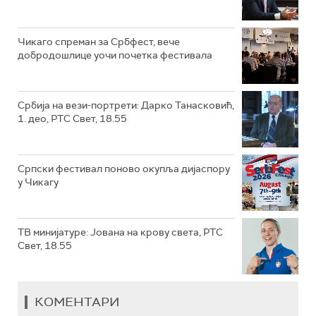
Чикаго спреман за Србфест, вече
добродошлице уочи почетка фестивала
Србија на вези-портрети: Дарко Танасковић,
1. део, РТС Свет, 18.55
Српски фестивал поново окупља дијаспору
у Чикагу
ТВ минијатуре: Јована на крову света, РТС
Свет, 18.55
КОМЕНТАРИ