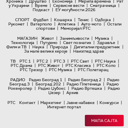
|
|
|
|
Хроника
Друштво
Економија
Мерила времена
Рат
|
|
|
|
у Украјини
Време
Сервисне вести
Сматрачница
|
Подкаст
ЕУ могућности 2026
|
|
|
|
СПОРТ
Фудбал
Кошарка
Тенис
Одбојка
|
|
|
|
Рукомет
Ватерполо
Атлетика
Ауто-мото
Остали
|
спортови
Меморијал РТС
|
|
|
МАГАЗИН
Живот
Занимљивости
Музика
|
|
|
|
Технологијa
Путујемо
Свет познатих
Здравље
|
|
|
|
Филм и ТВ
Наука
Природа
Дигитални предузетник
|
За мале велике хероје
Наизглед здрав
|
|
|
|
|
ТВ
РТС 1
РТС 2
РТС 3
РТС Свет
РТС Наука
|
|
|
|
РТС Драма
РТС Живот
РТС Класика
РТС Коло
|
|
РТС Трезор
РТС Музика
РТС Полетарац
|
|
РАДИО
Радио Београд 1
Радио Београд 2
Радио
|
|
|
Београд 3
Београд 202
Радио Плетеница
Радио
|
|
|
Рокенролер
Радио Џубокс
Радио Вртешка
Радио
|
Џезер
Архив
|
|
|
|
РТС
Контакт
Маркетинг
Јавне набавке
Конкурси
Интернет портал
МАПА САЈТА