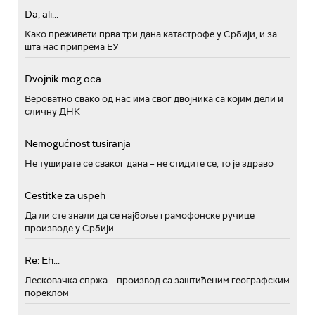
Da, ali...
Како преживети прва три дана катастрофе у Србији, и за
шта нас припрема ЕУ
Dvojnik mog oca
Вероватно свако од нас има свог двојника са којим дели и
сличну ДНК
Nemogućnost tusiranja
Не туширате се сваког дана – не стидите се, то је здраво
Cestitke za uspeh
Да ли сте знали да се најбоље грамофонске ручице
производе у Србији
Re: Eh...
Лесковачка спржа – производ са заштићеним географским
пореклом