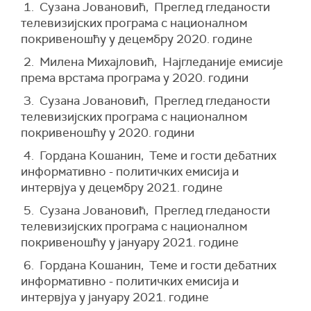
1. Сузана Јовановић, Преглед гледаности
телевизијских програма с националном
покривеношћу у децембру 2020. године
2. Милена Михајловић, Најгледаније емисије
према врстама програма у 2020. години
3. Сузана Јовановић, Преглед гледаности
телевизијских програма с националном
покривеношћу у 2020. години
4. Гордана Кошанин, Теме и гости дебатних
информативно - политичких емисија и
интервјуа у децембру 2021. године
5. Сузана Јовановић, Преглед гледаности
телевизијских програма с националном
покривеношћу у јануару 2021. године
6. Гордана Кошанин, Теме и гости дебатних
информативно - политичких емисија и
интервјуа у јануару 2021. године