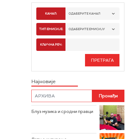
КАНАЛ:
ОДАБЕРИТЕ КАНАЛ
РАДИО БЕОГРАД 1
ТИП ЕМИСИЈЕ:
ОДАБЕРИТЕ ЕМИСИЈУ
РАДИО БЕОГРАД 2
СПОРТ
КЉУЧНА РЕЧ:
РАДИО БЕОГРАД 3
СЕРИЈА
БЕОГРАД 202
ИНФО
Најновије
РАДИО ПЛЕТЕНИЦА
ФИЛМ
РАДИО РОКЕНРОЛЕР
РАДИО ЏУБОКС
Блуз музика и сродни правци
РАДИО ВРТЕШКА
РАДИО ЏЕЗЕР