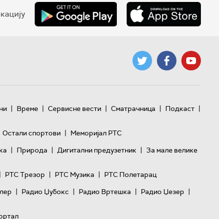
кацију
|
|
|
|
|
ни
Време
Сервисне вести
Сматрачница
Подкаст
|
Остали спортови
Меморијал РТС
|
|
|
ка
Природа
Дигитални предузетник
За мале велике
|
|
|
РТС Трезор
РТС Музика
РТС Полетарац
|
|
|
|
лер
Радио Џубокс
Радио Вртешка
Радио Џезер
ортал