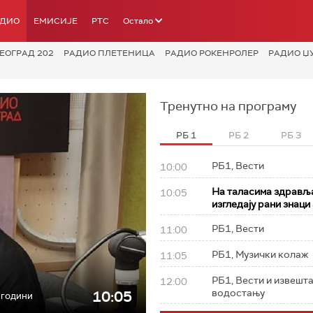
АДИО
ЕМИСИЈЕ
РТС
Остало
ЕОГРАД 202
РАДИО ПЛЕТЕНИЦА
РАДИО РОКЕНРОЛЕР
РАДИО Џ
Тренутно на програму
РБ 1
РБ 2
РБ 3
РБ1, Вести
10:00
На таласима здрављ
10:05
изгледају рани знаци
РБ1, Вести
11:00
РБ1, Музички колаж
11:05
РБ1, Вести и извешта
12:00
водостању
10:05
ј години