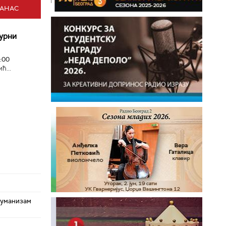
ДАНАС
турни
:00
ћ...
хуманизам