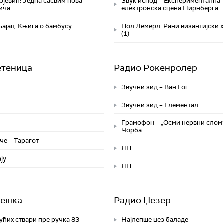
јевић: Једна сасвим нова
Звук испод – Експериментална
ича
електронска сцена Нирнберга
ајац: Књига о бамбусу
Пол Лемерл: Рани византијски 
(1)
етеница
Радио Рокенролер
Звучни зид – Ван Гог
Звучни зид – Елементал
Грамофон – „Осми нервни слом
Чорба
че – Тарагот
ЛП
ју
ЛП
тешка
Радио Џезер
ућих ствари пре ручка 83
Најлепше џез баладе