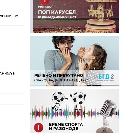
хуманизам
“,Рибља