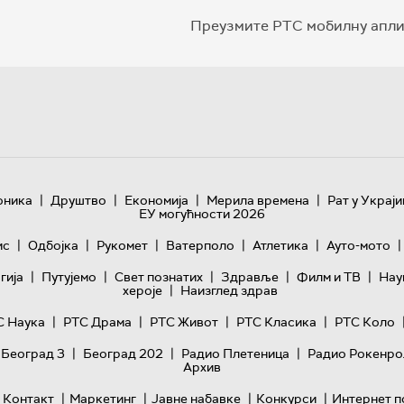
Преузмите РТС мобилну апли
|
|
|
|
оника
Друштво
Економија
Мерила времена
Рат у Украји
ЕУ могућности 2026
|
|
|
|
|
|
ис
Одбојка
Рукомет
Ватерполо
Атлетика
Ауто-мото
|
|
|
|
|
гијa
Путујемо
Свет познатих
Здравље
Филм и ТВ
Нау
|
хероје
Наизглед здрав
|
|
|
|
С Наука
РТС Драма
РТС Живот
РТС Класика
РТС Коло
|
|
|
 Београд 3
Београд 202
Радио Плетеница
Радио Рокенро
Архив
|
|
|
|
Контакт
Маркетинг
Јавне набавке
Конкурси
Интернет п