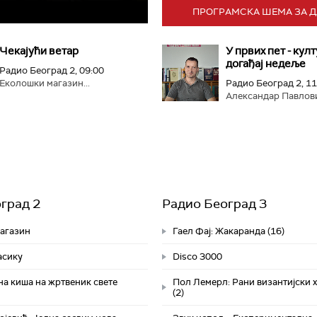
ПРОГРАМСКА ШЕМА ЗА 
Чекајући ветар
У првих пет - кул
догађај недеље
Радио Београд 2, 09:00
Еколошки магазин...
Радио Београд 2, 11
Александар Павлови
град 2
Радио Београд 3
агазин
Гаел Фај: Жакаранда (16)
асику
Disco 3000
на киша на жртвеник свете
Пол Лемерл: Рани византијски 
(2)