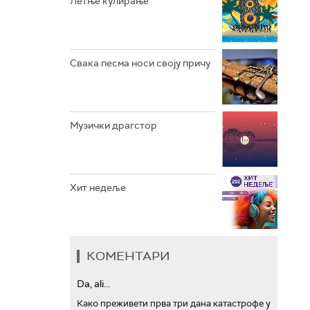
Летње кулирање
АРХИВ
Свака песма носи своју причу
Музички драгстор
Хит недеље
КОМЕНТАРИ
Da, ali...
Како преживети прва три дана катастрофе у