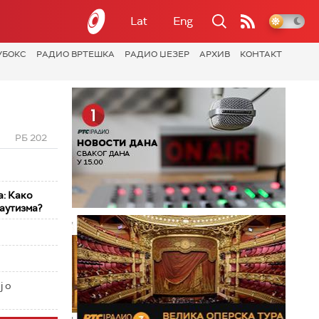
Lat
Eng
УБОКС
РАДИО ВРТЕШКА
РАДИО ЏЕЗЕР
АРХИВ
КОНТАКТ
РБ 202
а: Како
 аутизма?
ј о