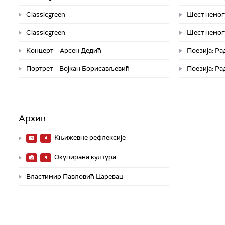
Classicgreen
Шест немог
Classicgreen
Шест немог
Концерт – Арсен Дедић
Поезија: Р
Портрет – Војкан Борисављевић
Поезија: Р
Архив
Књижевне рефлексије
Окупирана култура
Властимир Павловић Царевац