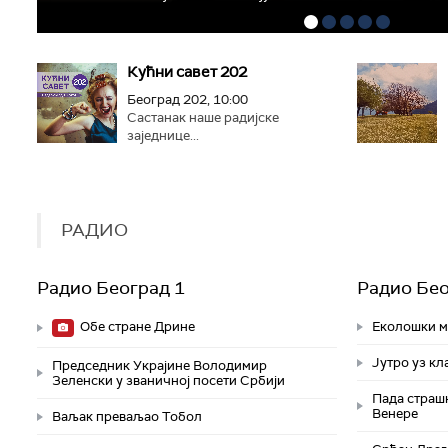
Кућни савет 202
Београд 202, 10:00
Састанак наше радијске
заједнице...
РАДИО
Радио Београд 1
Радио Бео
Обе стране Дрине
Еколошки м
Јутро уз кл
Председник Украјине Володимир
Зеленски у званичној посети Србији
Пада страш
Венере
Ваљак преваљао Тобол