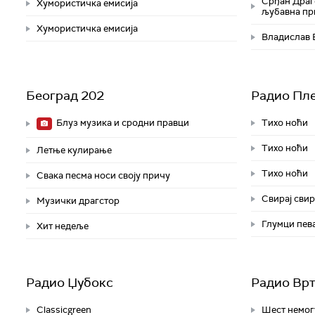
Срђан Драго
Хумористичка емисија
љубавна пр
Хумористичка емисија
Владислав Б
Београд 202
Радио Пл
Блуз музика и сродни правци
Тихо ноћи
Тихо ноћи
Летње кулирање
Тихо ноћи
Свака песма носи своју причу
Свирај свир
Музички драгстор
Глумци пева
Хит недеље
Радио Џубокс
Радио Вр
Classicgreen
Шест немог