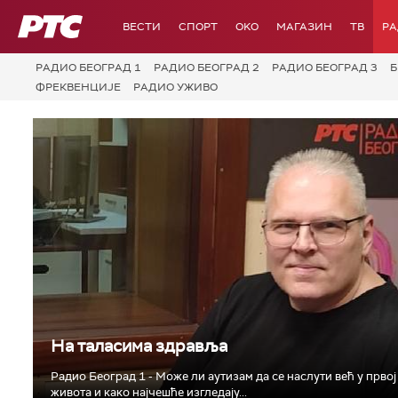
РТС
ВЕСТИ
СПОРТ
OKO
МАГАЗИН
ТВ
Р
РАДИО БЕОГРАД 1
РАДИО БЕОГРАД 2
РАДИО БЕОГРАД 3
Б
ФРЕКВЕНЦИЈЕ
РАДИО УЖИВО
На таласима здравља
Радио Београд 1 - Може ли аутизам да се наслути већ у прво
живота и како најчешће изгледају...