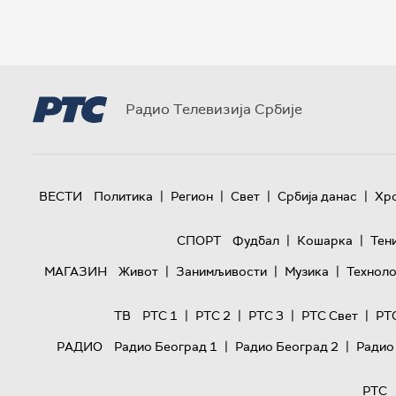
Радио Телевизија Србије
|
|
|
|
ВЕСТИ
Политика
Регион
Свет
Србија данас
Хр
|
|
СПОРТ
Фудбал
Кошарка
Тен
|
|
|
МАГАЗИН
Живот
Занимљивости
Музика
Техноло
|
|
|
|
ТВ
РТС 1
РТС 2
РТС 3
РТС Свет
РТ
|
|
РАДИО
Радио Београд 1
Радио Београд 2
Радио
РТС