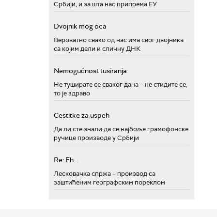
Србији, и за шта нас припрема ЕУ
Dvojnik mog oca
Вероватно свако од нас има свог двојника
са којим дели и сличну ДНК
Nemogućnost tusiranja
Не туширате се сваког дана – не стидите се,
то је здраво
Cestitke za uspeh
Да ли сте знали да се најбоље грамофонске
ручице производе у Србији
Re: Eh...
Лесковачка спржа – производ са
заштићеним географским пореклом