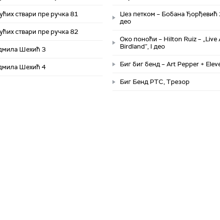
ућих ствари пре ручка 81
Џез петком – Бобана Ђорђевић 2
део
ућих ствари пре ручка 82
Око поноћи – Hilton Ruiz – „Live 
Birdland”, I део
адмила Шехић 3
Биг биг бенд – Art Pepper + Elev
адмила Шехић 4
Биг Бенд РТС, Трезор