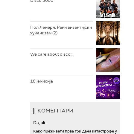
Disco 3000
АРХИВ
Пол Лемерл: Рани византијски
хуманизам (2)
We care about disco!!!
18. емисија
КОМЕНТАРИ
Da, ali...
Како преживети прва три дана катастрофе у