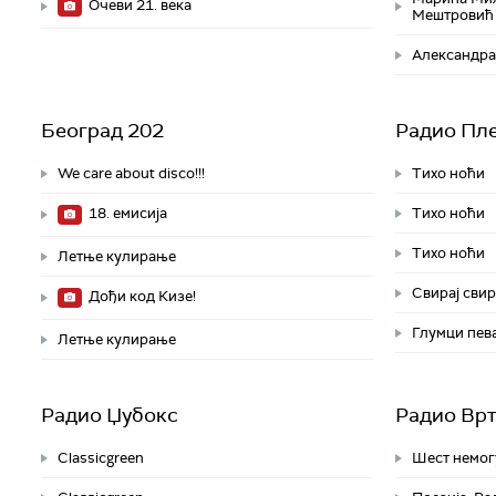
Очеви 21. века
Мештровић 
Александра
Београд 202
Радио Пл
We care about disco!!!
Тихо ноћи
18. емисија
Тихо ноћи
Тихо ноћи
Летње кулирање
Свирај свир
Дођи код Кизе!
Глумци пева
Летње кулирање
Радио Џубокс
Радио Вр
Classicgreen
Шест немог