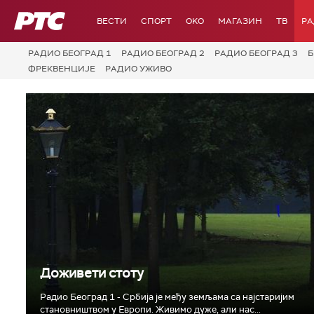
РТС
ВЕСТИ
СПОРТ
OKO
МАГАЗИН
ТВ
Р
РАДИО БЕОГРАД 1
РАДИО БЕОГРАД 2
РАДИО БЕОГРАД 3
Б
ФРЕКВЕНЦИЈЕ
РАДИО УЖИВО
Доживети стоту
Радио Београд 1 - Србија је међу земљама са најстаријим
становништвом у Европи. Живимо дуже, али нас...