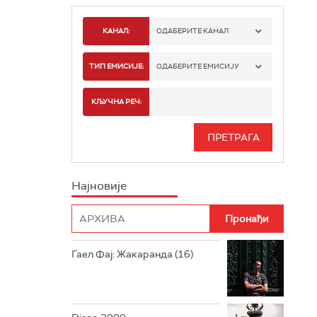
КАНАЛ:
ОДАБЕРИТЕ КАНАЛ
РАДИО БЕОГРАД 1
ТИП ЕМИСИЈЕ:
ОДАБЕРИТЕ ЕМИСИЈУ
РАДИО БЕОГРАД 2
СПОРТ
КЉУЧНА РЕЧ:
РАДИО БЕОГРАД 3
СЕРИЈА
БЕОГРАД 202
ИНФО
Најновије
РАДИО ПЛЕТЕНИЦА
ФИЛМ
РАДИО РОКЕНРОЛЕР
РАДИО ЏУБОКС
Гаел Фај: Жакаранда (16)
РАДИО ВРТЕШКА
РАДИО ЏЕЗЕР