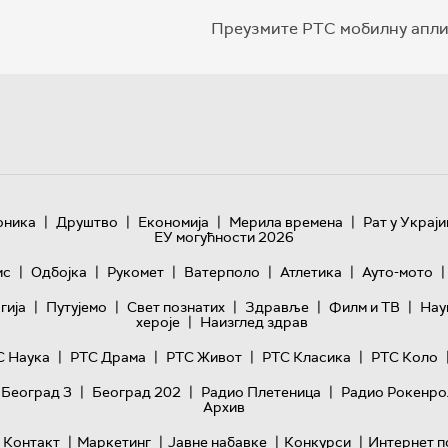
Преузмите РТС мобилну апли
|
|
|
|
оника
Друштво
Економија
Мерила времена
Рат у Украји
ЕУ могућности 2026
|
|
|
|
|
|
ис
Одбојка
Рукомет
Ватерполо
Атлетика
Ауто-мото
|
|
|
|
|
гијa
Путујемо
Свет познатих
Здравље
Филм и ТВ
Нау
|
хероје
Наизглед здрав
|
|
|
|
С Наука
РТС Драма
РТС Живот
РТС Класика
РТС Коло
|
|
|
 Београд 3
Београд 202
Радио Плетеница
Радио Рокенро
Архив
|
|
|
|
Контакт
Маркетинг
Јавне набавке
Конкурси
Интернет п