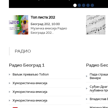
Топ листа 202
Београд 202, 10:00
Музичка емисија Радио
Београда 202...
РАДИО
Радио Београд 1
Радио Бео
Ваљак преваљао Тобол
Пада страш
Венере
Хумористичка емисија
Срђан Драго
љубавна пр
Хумористичка емисија
Владислав Б
Хумористичка емисија
Марина Мил