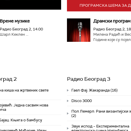
ПРОГРАМСКА ШЕМА ЗА 
Време музике
Драмски програм
Радио Београд 2, 14:00
Радио Београд 2, 18
Шарл Кеклен ...
Милена Радић и Вес
Године које су појел
град 2
Радио Београд 3
на киша на жртвеник свете
Гаел Фај: Жакаранда (16)
Disco 3000
јевић: Једна сасвим нова
ича
Пол Лемерл: Рани византијски 
(2)
ајац: Књига о бамбусу
Звук испод – Експериментална
ивојевић Мађарев: Иван
електронска сцена Нирнберга