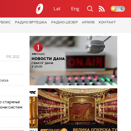
Lat
Eng
УБОКС
РАДИО ВРТЕШКА
РАДИО ЏЕЗЕР
АРХИВ
КОНТАКТ
РБ 202
риза
о старење
иони систем