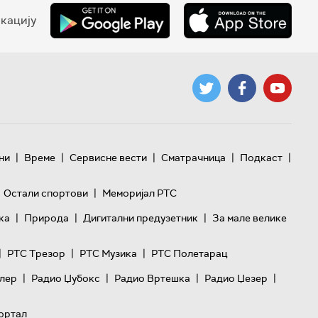
кацију
|
|
|
|
|
ни
Време
Сервисне вести
Сматрачница
Подкаст
|
Остали спортови
Меморијал РТС
|
|
|
ка
Природа
Дигитални предузетник
За мале велике
|
|
|
РТС Трезор
РТС Музика
РТС Полетарац
|
|
|
|
лер
Радио Џубокс
Радио Вртешка
Радио Џезер
ортал