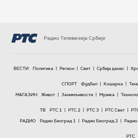
Радио Телевизија Србије
|
|
|
|
ВЕСТИ
Политика
Регион
Свет
Србија данас
Хр
|
|
СПОРТ
Фудбал
Кошарка
Тен
|
|
|
МАГАЗИН
Живот
Занимљивости
Музика
Техноло
|
|
|
|
ТВ
РТС 1
РТС 2
РТС 3
РТС Свет
РТ
|
|
РАДИО
Радио Београд 1
Радио Београд 2
Радио
РТС