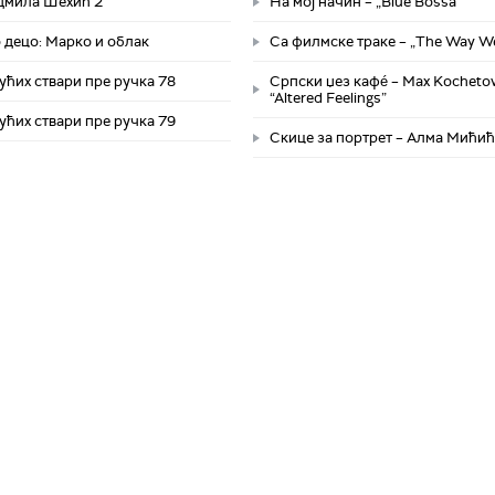
адмила Шехић 2
На мој начин – „Blue Bossa”
 децо: Марко и облак
Са филмске траке – „The Way W
ућих ствари пре ручка 78
Српски џез кафé – Max Kochetov
“Altered Feelings”
ућих ствари пре ручка 79
Скице за портрет – Алма Мићић