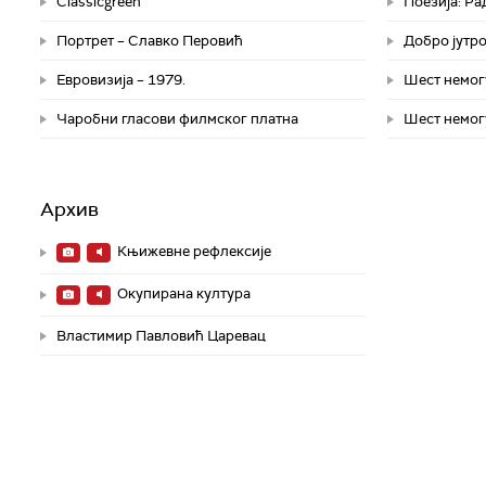
Classicgreen
Поезија: Р
Портрет – Славко Перовић
Добро јутро
Евровизија – 1979.
Шест немог
Чаробни гласови филмског платна
Шест немог
Архив
Књижевне рефлексије
Окупирана култура
Властимир Павловић Царевац