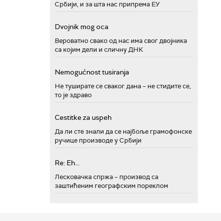
Србији, и за шта нас припрема ЕУ
Dvojnik mog oca
Вероватно свако од нас има свог двојника
са којим дели и сличну ДНК
Nemogućnost tusiranja
Не туширате се сваког дана – не стидите се,
то је здраво
Cestitke za uspeh
Да ли сте знали да се најбоље грамофонске
ручице производе у Србији
Re: Eh...
Лесковачка спржа – производ са
заштићеним географским пореклом