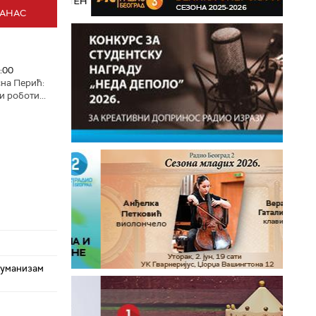
ДАНАС
:00
на Перић:
и роботи...
хуманизам