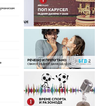
хуманизам
е