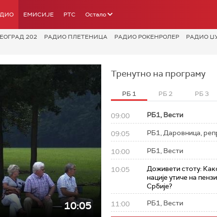
АДИО
ЕМИСИЈЕ
РТС
Остало
ЕОГРАД 202
РАДИО ПЛЕТЕНИЦА
РАДИО РОКЕНРОЛЕР
РАДИО Џ
Тренутно на програму
РБ 1
РБ 2
РБ 3
РБ1, Вести
09:00
РБ1, Даровница, реп
09:05
РБ1, Вести
10:00
Доживети стоту: Как
10:05
нације утиче на пенз
Србије?
РБ1, Вести
10:05
11:00