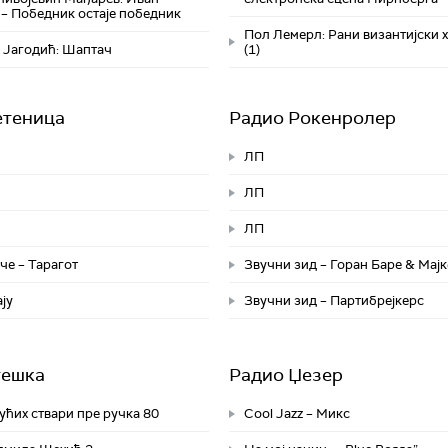
– Победник остаје победник
Пол Лемерл: Рани византијски 
 Јагодић: Шаптач
(1)
етеница
Радио Рокенролер
ЛП
ЛП
ЛП
че – Тарагот
Звучни зид – Горан Баре & Мајк
ју
Звучни зид – Партибрејкерс
тешка
Радио Џезер
ућих ствари пре ручка 80
Cool Jazz – Микс