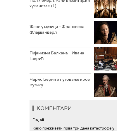
Пол Лемерл: Рани византијски
хуманизам (1)
АРХИВ
Жене у музици – Франциска
Флајшандерл
Пијанизми Балкана – Ивана
Гаврић
Чарлс Берни и путовање кроз
музику
КОМЕНТАРИ
Da, ali...
Како преживети прва три дана катастрофе у