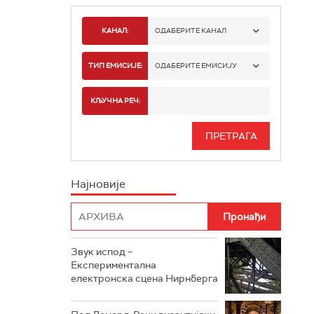
КАНАЛ:
ОДАБЕРИТЕ КАНАЛ
РАДИО БЕОГРАД 1
ТИП ЕМИСИЈЕ:
ОДАБЕРИТЕ ЕМИСИЈУ
РАДИО БЕОГРАД 2
СПОРТ
КЉУЧНА РЕЧ:
РАДИО БЕОГРАД 3
СЕРИЈА
БЕОГРАД 202
ИНФО
Најновије
РАДИО ПЛЕТЕНИЦА
ФИЛМ
РАДИО РОКЕНРОЛЕР
РАДИО ЏУБОКС
Звук испод –
Експериментална
РАДИО ВРТЕШКА
електронска сцена Нирнберга
РАДИО ЏЕЗЕР