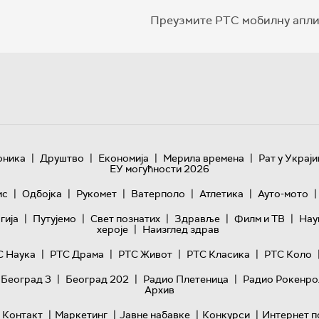
Преузмите РТС мобилну апли
|
|
|
|
оника
Друштво
Економија
Мерила времена
Рат у Украји
ЕУ могућности 2026
|
|
|
|
|
|
ис
Одбојка
Рукомет
Ватерполо
Атлетика
Ауто-мото
|
|
|
|
|
гијa
Путујемо
Свет познатих
Здравље
Филм и ТВ
Нау
|
хероје
Наизглед здрав
|
|
|
|
С Наука
РТС Драма
РТС Живот
РТС Класика
РТС Коло
|
|
|
 Београд 3
Београд 202
Радио Плетеница
Радио Рокенро
Архив
|
|
|
|
Контакт
Маркетинг
Јавне набавке
Конкурси
Интернет п