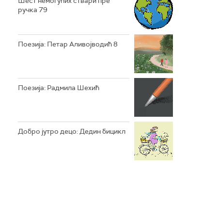
Шест немогућих ствари пре
ручка 79
Поезија: Петар Аливојводић 8
Поезија: Радмила Шехић
Добро јутро децо: Дедин бицикл