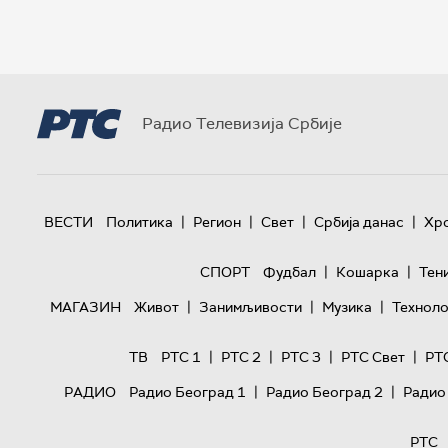
Радио Телевизија Србије
|
|
|
|
ВЕСТИ
Политика
Регион
Свет
Србија данас
Хр
|
|
СПОРТ
Фудбал
Кошарка
Тен
|
|
|
МАГАЗИН
Живот
Занимљивости
Музика
Техноло
|
|
|
|
ТВ
РТС 1
РТС 2
РТС 3
РТС Свет
РТ
|
|
РАДИО
Радио Београд 1
Радио Београд 2
Радио
РТС