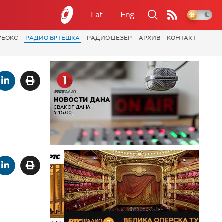
Lat
Eng
УБОКС
РАДИО ВРТЕШКА
РАДИО ЏЕЗЕР
АРХИВ
КОНТАКТ