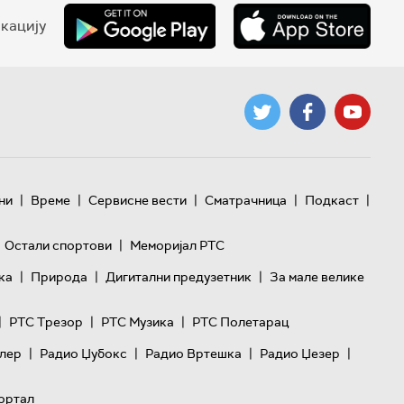
кацију
|
|
|
|
|
ни
Време
Сервисне вести
Сматрачница
Подкаст
|
Остали спортови
Меморијал РТС
|
|
|
ка
Природа
Дигитални предузетник
За мале велике
|
|
|
РТС Трезор
РТС Музика
РТС Полетарац
|
|
|
|
лер
Радио Џубокс
Радио Вртешка
Радио Џезер
ортал