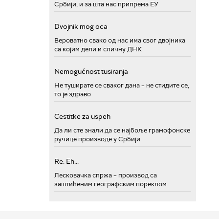
Србији, и за шта нас припрема ЕУ
Dvojnik mog oca
Вероватно свако од нас има свог двојника
са којим дели и сличну ДНК
Nemogućnost tusiranja
Не туширате се сваког дана – не стидите се,
то је здраво
Cestitke za uspeh
Да ли сте знали да се најбоље грамофонске
ручице производе у Србији
Re: Eh...
Лесковачка спржа – производ са
заштићеним географским пореклом