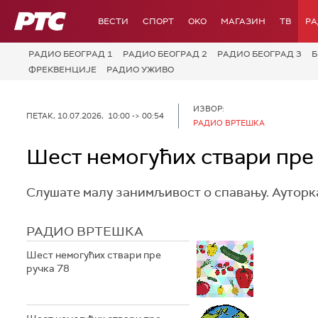
РТС
ВЕСТИ
СПОРТ
OKO
МАГАЗИН
ТВ
Р
РАДИО БЕОГРАД 1
РАДИО БЕОГРАД 2
РАДИО БЕОГРАД 3
Б
ФРЕКВЕНЦИЈЕ
РАДИО УЖИВО
ИЗВОР:
ПЕТАК, 10.07.2026, 10:00 -> 00:54
РАДИО ВРТЕШКА
Шест немогућих ствари пре
Слушате малу занимљивост о спавању. Ауторка
РАДИО ВРТЕШКА
Шест немогућих ствари пре
ручка 78