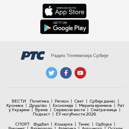
Радио Телевизија Србије
|
|
|
|
ВЕСТИ
Политика
Регион
Свет
Србија данас
|
|
|
|
Хроника
Друштво
Економија
Мерила времена
Рат
|
|
|
|
у Украјини
Време
Сервисне вести
Сматрачница
|
Подкаст
ЕУ могућности 2026
|
|
|
|
СПОРТ
Фудбал
Кошарка
Тенис
Одбојка
|
|
|
|
Рукомет
Ватерполо
Атлетика
Ауто-мото
Остали