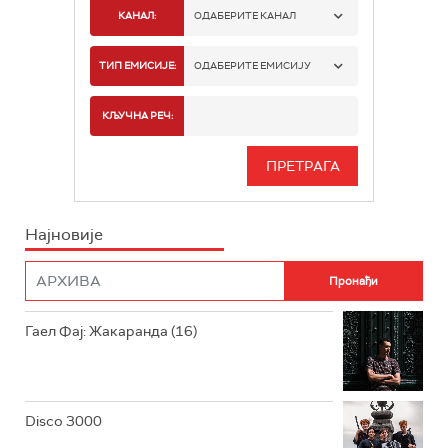
КАНАЛ:
ОДАБЕРИТЕ КАНАЛ
РАДИО БЕОГРАД 1
ТИП ЕМИСИЈЕ:
ОДАБЕРИТЕ ЕМИСИЈУ
РАДИО БЕОГРАД 2
СПОРТ
КЉУЧНА РЕЧ:
РАДИО БЕОГРАД 3
СЕРИЈА
БЕОГРАД 202
ИНФО
Најновије
РАДИО ПЛЕТЕНИЦА
ФИЛМ
РАДИО РОКЕНРОЛЕР
РАДИО ЏУБОКС
Гаел Фај: Жакаранда (16)
РАДИО ВРТЕШКА
РАДИО ЏЕЗЕР
Disco 3000