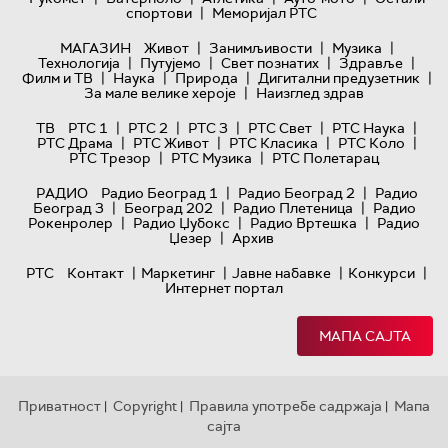
|
спортови
Меморијал РТС
|
|
|
МАГАЗИН
Живот
Занимљивости
Музика
|
|
|
|
Технологијa
Путујемо
Свет познатих
Здравље
|
|
|
|
Филм и ТВ
Наука
Природа
Дигитални предузетник
|
За мале велике хероје
Наизглед здрав
|
|
|
|
|
ТВ
РТС 1
РТС 2
РТС 3
РТС Свет
РТС Наука
|
|
|
|
РТС Драма
РТС Живот
РТС Класика
РТС Коло
|
|
РТС Трезор
РТС Музика
РТС Полетарац
|
|
РАДИО
Радио Београд 1
Радио Београд 2
Радио
|
|
|
Београд 3
Београд 202
Радио Плетеница
Радио
|
|
|
Рокенролер
Радио Џубокс
Радио Вртешка
Радио
|
Џезер
Архив
|
|
|
|
РТС
Контакт
Маркетинг
Јавне набавке
Конкурси
Интернет портал
МАПА САЈТА
Приватност
Copyright
Правила употребе садржаја
Мапа
|
|
|
сајта