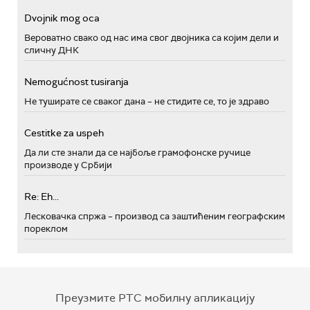
Dvojnik mog oca
Вероватно свако од нас има свог двојника са којим дели и
сличну ДНК
Nemogućnost tusiranja
Не туширате се сваког дана – не стидите се, то је здраво
Cestitke za uspeh
Да ли сте знали да се најбоље грамофонске ручице
производе у Србији
Re: Eh...
Лесковачка спржа – производ са заштићеним географским
пореклом
Преузмите РТС мобилну апликацију