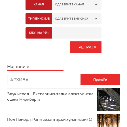
КАНАЛ:
ОДАБЕРИТЕ КАНАЛ
РАДИО БЕОГРАД 1
ТИП ЕМИСИЈЕ:
ОДАБЕРИТЕ ЕМИСИЈУ
РАДИО БЕОГРАД 2
СПОРТ
КЉУЧНА РЕЧ:
РАДИО БЕОГРАД 3
СЕРИЈА
БЕОГРАД 202
ИНФО
Најновије
РАДИО ПЛЕТЕНИЦА
ФИЛМ
РАДИО РОКЕНРОЛЕР
РАДИО ЏУБОКС
Звук испод – Експериментална електронска
сцена Нирнберга
РАДИО ВРТЕШКА
РАДИО ЏЕЗЕР
Пол Лемерл: Рани византијски хуманизам (1)