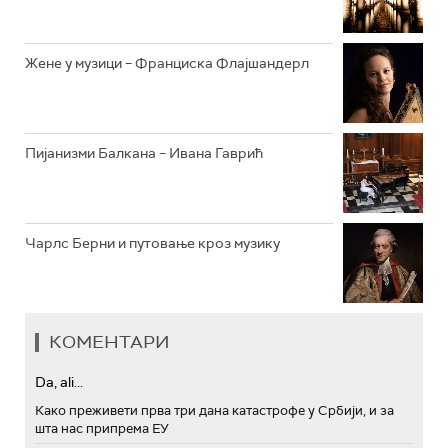
АРХИВ
Жене у музици – Франциска Флајшандерл
Пијанизми Балкана – Ивана Гаврић
Чарлс Берни и путовање кроз музику
КОМЕНТАРИ
Da, ali...
Како преживети прва три дана катастрофе у Србији, и за
шта нас припрема ЕУ