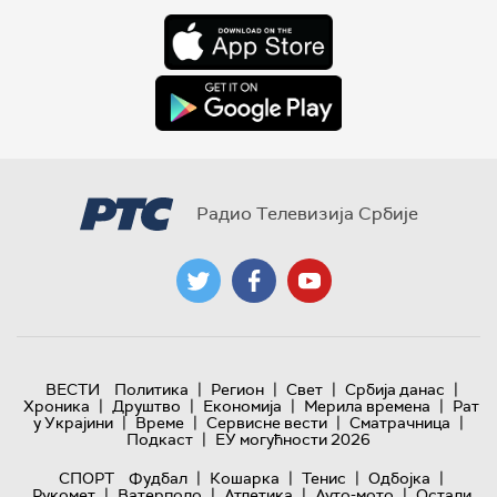
Радио Телевизија Србије
|
|
|
|
ВЕСТИ
Политика
Регион
Свет
Србија данас
|
|
|
|
Хроника
Друштво
Економија
Мерила времена
Рат
|
|
|
|
у Украјини
Време
Сервисне вести
Сматрачница
|
Подкаст
ЕУ могућности 2026
|
|
|
|
СПОРТ
Фудбал
Кошарка
Тенис
Одбојка
|
|
|
|
Рукомет
Ватерполо
Атлетика
Ауто-мото
Остали