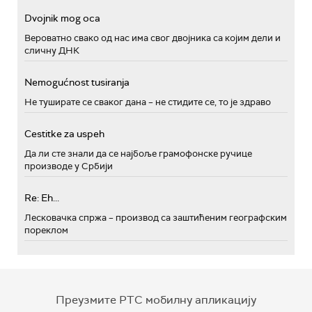
Dvojnik mog oca
Вероватно свако од нас има свог двојника са којим дели и
сличну ДНК
Nemogućnost tusiranja
Не туширате се сваког дана – не стидите се, то је здраво
Cestitke za uspeh
Да ли сте знали да се најбоље грамофонске ручице
производе у Србији
Re: Eh...
Лесковачка спржа – производ са заштићеним географским
пореклом
Преузмите РТС мобилну апликацију