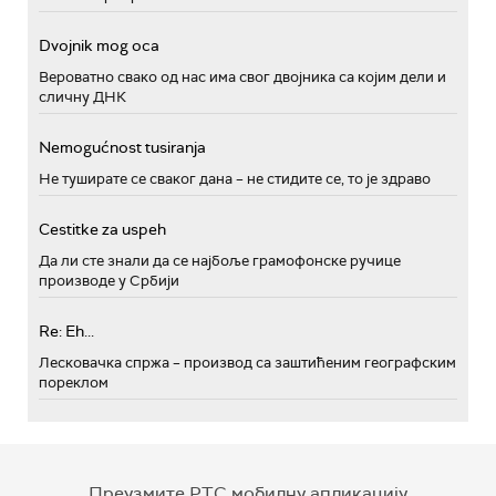
Dvojnik mog oca
Вероватно свако од нас има свог двојника са којим дели и
сличну ДНК
Nemogućnost tusiranja
Не туширате се сваког дана – не стидите се, то је здраво
Cestitke za uspeh
Да ли сте знали да се најбоље грамофонске ручице
производе у Србији
Re: Eh...
Лесковачка спржа – производ са заштићеним географским
пореклом
Преузмите РТС мобилну апликацију