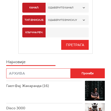
КАНАЛ:
ОДАБЕРИТЕ КАНАЛ
РАДИО БЕОГРАД 1
ТИП ЕМИСИЈЕ:
ОДАБЕРИТЕ ЕМИСИЈУ
РАДИО БЕОГРАД 2
СПОРТ
КЉУЧНА РЕЧ:
РАДИО БЕОГРАД 3
СЕРИЈА
БЕОГРАД 202
ИНФО
Најновије
РАДИО ПЛЕТЕНИЦА
ФИЛМ
РАДИО РОКЕНРОЛЕР
РАДИО ЏУБОКС
Гаел Фај: Жакаранда (16)
РАДИО ВРТЕШКА
РАДИО ЏЕЗЕР
Disco 3000