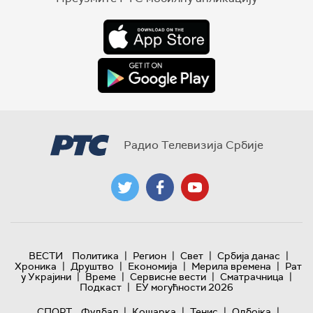
Радио Телевизија Србије
|
|
|
|
ВЕСТИ
Политика
Регион
Свет
Србија данас
|
|
|
|
Хроника
Друштво
Економија
Мерила времена
Рат
|
|
|
|
у Украјини
Време
Сервисне вести
Сматрачница
|
Подкаст
ЕУ могућности 2026
|
|
|
|
СПОРТ
Фудбал
Кошарка
Тенис
Одбојка