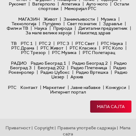
|
|
|
|
Рукомет
Ватерполо
Атлетика
Ауто-мото
Остали
|
спортови
Меморијал РТС
|
|
|
МАГАЗИН
Живот
Занимљивости
Музика
|
|
|
|
Технологијa
Путујемо
Свет познатих
Здравље
|
|
|
|
Филм и ТВ
Наука
Природа
Дигитални предузетник
|
За мале велике хероје
Наизглед здрав
|
|
|
|
|
ТВ
РТС 1
РТС 2
РТС 3
РТС Свет
РТС Наука
|
|
|
|
РТС Драма
РТС Живот
РТС Класика
РТС Коло
|
|
РТС Трезор
РТС Музика
РТС Полетарац
|
|
РАДИО
Радио Београд 1
Радио Београд 2
Радио
|
|
|
Београд 3
Београд 202
Радио Плетеница
Радио
|
|
|
Рокенролер
Радио Џубокс
Радио Вртешка
Радио
|
Џезер
Архив
|
|
|
|
РТС
Контакт
Маркетинг
Јавне набавке
Конкурси
Интернет портал
МАПА САЈТА
Приватност
Copyright
Правила употребе садржаја
Мапа
|
|
|
сајта