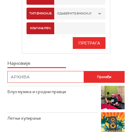
РАДИО БЕОГРАД 1
ТИП ЕМИСИЈЕ:
ОДАБЕРИТЕ ЕМИСИЈУ
РАДИО БЕОГРАД 2
СПОРТ
КЉУЧНА РЕЧ:
РАДИО БЕОГРАД 3
СЕРИЈА
БЕОГРАД 202
ИНФО
Најновије
РАДИО ПЛЕТЕНИЦА
ФИЛМ
РАДИО РОКЕНРОЛЕР
РАДИО ЏУБОКС
Блуз музика и сродни правци
РАДИО ВРТЕШКА
РАДИО ЏЕЗЕР
Летње кулирање
АРХИВ