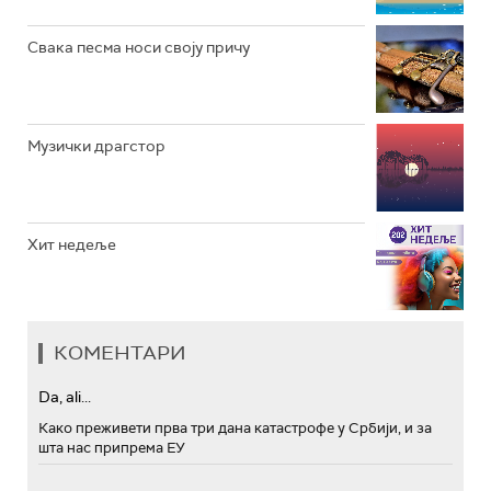
Свака песма носи своју причу
Музички драгстор
Хит недеље
КОМЕНТАРИ
Da, ali...
Како преживети прва три дана катастрофе у Србији, и за
шта нас припрема ЕУ