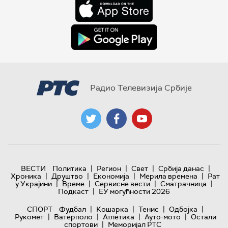
Радио Телевизија Србије
|
|
|
|
ВЕСТИ
Политика
Регион
Свет
Србија данас
|
|
|
|
Хроника
Друштво
Економија
Мерила времена
Рат
|
|
|
|
у Украјини
Време
Сервисне вести
Сматрачница
|
Подкаст
ЕУ могућности 2026
|
|
|
|
СПОРТ
Фудбал
Кошарка
Тенис
Одбојка
|
|
|
|
Рукомет
Ватерполо
Атлетика
Ауто-мото
Остали
|
спортови
Меморијал РТС