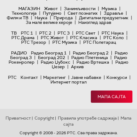
|
|
|
МАГАЗИН
Живот
Занимљивости
Музика
|
|
|
|
Технологијa
Путујемо
Свет познатих
Здравље
|
|
|
|
Филм и ТВ
Наука
Природа
Дигитални предузетник
|
За мале велике хероје
Наизглед здрав
|
|
|
|
|
ТВ
РТС 1
РТС 2
РТС 3
РТС Свет
РТС Наука
|
|
|
|
РТС Драма
РТС Живот
РТС Класика
РТС Коло
|
|
РТС Трезор
РТС Музика
РТС Полетарац
|
|
РАДИО
Радио Београд 1
Радио Београд 2
Радио
|
|
|
Београд 3
Београд 202
Радио Плетеница
Радио
|
|
|
Рокенролер
Радио Џубокс
Радио Вртешка
Радио
|
Џезер
Архив
|
|
|
|
РТС
Контакт
Маркетинг
Јавне набавке
Конкурси
Интернет портал
МАПА САЈТА
Приватност
Copyright
Правила употребе садржаја
Мапа
|
|
|
сајта
Copyright © 2008 - 2026 РТС. Сва права задржана.