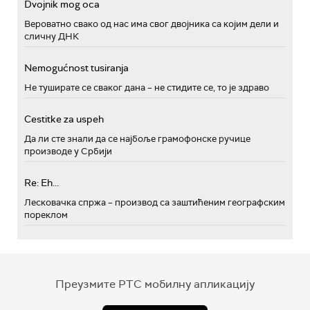
Dvojnik mog oca
Вероватно свако од нас има свог двојника са којим дели и
сличну ДНК
Nemogućnost tusiranja
Не туширате се сваког дана – не стидите се, то је здраво
Cestitke za uspeh
Да ли сте знали да се најбоље грамофонске ручице
производе у Србији
Re: Eh...
Лесковачка спржа – производ са заштићеним географским
пореклом
Преузмите РТС мобилну апликацију