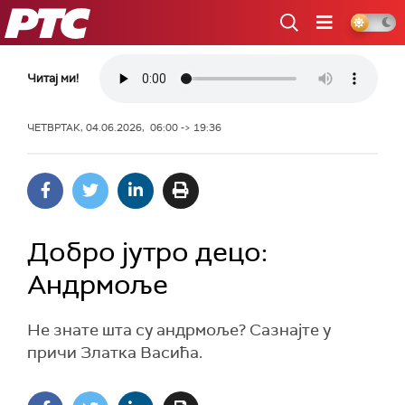
РТС
Читај ми!
ЧЕТВРТАК, 04.06.2026, 06:00 -> 19:36
Добро јутро децо:
Андрмоље
Не знате шта су андрмоље? Сазнајте у
причи Златка Васића.