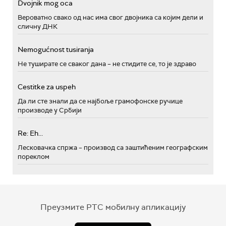
Dvojnik mog oca
Вероватно свако од нас има свог двојника са којим дели и
сличну ДНК
Nemogućnost tusiranja
Не туширате се сваког дана – не стидите се, то је здраво
Cestitke za uspeh
Да ли сте знали да се најбоље грамофонске ручице
производе у Србији
Re: Eh...
Лесковачка спржа – производ са заштићеним географским
пореклом
Преузмите РТС мобилну апликацију