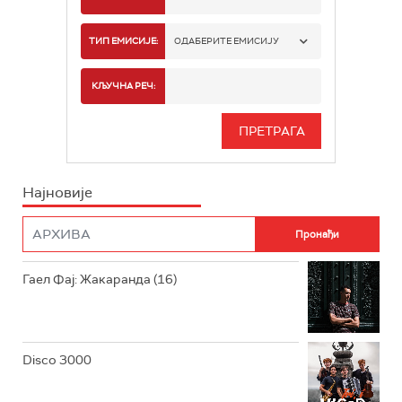
РАДИО БЕОГРАД 1
ТИП ЕМИСИЈЕ:
ОДАБЕРИТЕ ЕМИСИЈУ
РАДИО БЕОГРАД 2
СПОРТ
КЉУЧНА РЕЧ:
РАДИО БЕОГРАД 3
СЕРИЈА
БЕОГРАД 202
ИНФО
Најновије
РАДИО ПЛЕТЕНИЦА
ФИЛМ
РАДИО РОКЕНРОЛЕР
РАДИО ЏУБОКС
Гаел Фај: Жакаранда (16)
РАДИО ВРТЕШКА
РАДИО ЏЕЗЕР
Disco 3000
АРХИВ