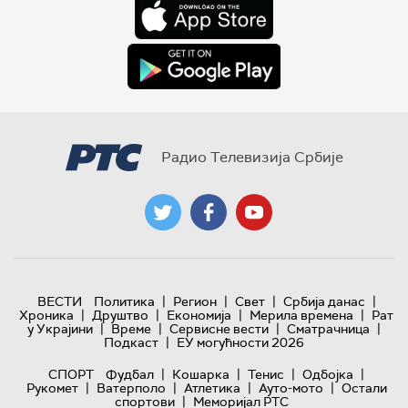
Радио Телевизија Србије
|
|
|
|
ВЕСТИ
Политика
Регион
Свет
Србија данас
|
|
|
|
Хроника
Друштво
Економија
Мерила времена
Рат
|
|
|
|
у Украјини
Време
Сервисне вести
Сматрачница
|
Подкаст
ЕУ могућности 2026
|
|
|
|
СПОРТ
Фудбал
Кошарка
Тенис
Одбојка
|
|
|
|
Рукомет
Ватерполо
Атлетика
Ауто-мото
Остали
|
спортови
Меморијал РТС