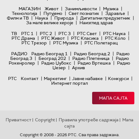
|
|
|
МАГАЗИН
Живот
Занимљивости
Музика
|
|
|
|
Технологијa
Путујемо
Свет познатих
Здравље
|
|
|
|
Филм и ТВ
Наука
Природа
Дигитални предузетник
|
За мале велике хероје
Наизглед здрав
|
|
|
|
|
ТВ
РТС 1
РТС 2
РТС 3
РТС Свет
РТС Наука
|
|
|
|
РТС Драма
РТС Живот
РТС Класика
РТС Коло
|
|
РТС Трезор
РТС Музика
РТС Полетарац
|
|
РАДИО
Радио Београд 1
Радио Београд 2
Радио
|
|
|
Београд 3
Београд 202
Радио Плетеница
Радио
|
|
|
Рокенролер
Радио Џубокс
Радио Вртешка
Радио
|
Џезер
Архив
|
|
|
|
РТС
Контакт
Маркетинг
Јавне набавке
Конкурси
Интернет портал
МАПА САЈТА
Приватност
Copyright
Правила употребе садржаја
Мапа
|
|
|
сајта
Copyright © 2008 - 2026 РТС. Сва права задржана.