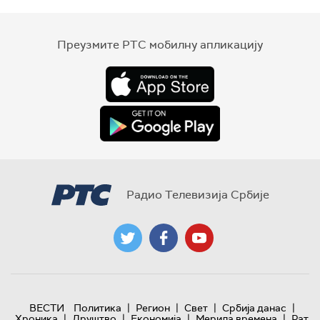
Преузмите РТС мобилну апликацију
Радио Телевизија Србије
|
|
|
|
ВЕСТИ
Политика
Регион
Свет
Србија данас
|
|
|
|
Хроника
Друштво
Економија
Мерила времена
Рат