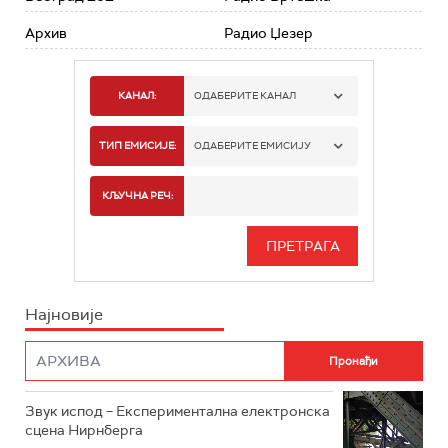
Архив
Радио Џезер
КАНАЛ:
ОДАБЕРИТЕ КАНАЛ
РАДИО БЕОГРАД 1
ТИП ЕМИСИЈЕ:
ОДАБЕРИТЕ ЕМИСИЈУ
РАДИО БЕОГРАД 2
СПОРТ
КЉУЧНА РЕЧ:
РАДИО БЕОГРАД 3
СЕРИЈА
БЕОГРАД 202
ИНФО
Најновије
РАДИО ПЛЕТЕНИЦА
ФИЛМ
РАДИО РОКЕНРОЛЕР
РАДИО ЏУБОКС
Звук испод – Експериментална електронска
сцена Нирнберга
РАДИО ВРТЕШКА