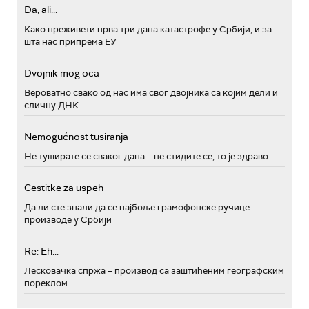
Da, ali...
Како преживети прва три дана катастрофе у Србији, и за
шта нас припрема ЕУ
Dvojnik mog oca
Вероватно свако од нас има свог двојника са којим дели и
сличну ДНК
Nemogućnost tusiranja
Не туширате се сваког дана – не стидите се, то је здраво
Cestitke za uspeh
Да ли сте знали да се најбоље грамофонске ручице
производе у Србији
Re: Eh...
Лесковачка спржа – производ са заштићеним географским
пореклом