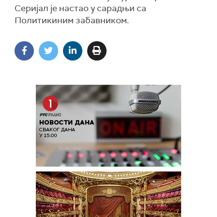
Серијал је настао у сарадњи са
Политикиним забавником.