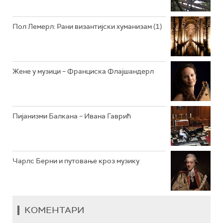
РАДИО ЏЕЗЕР
Пол Лемерл: Рани византијски хуманизам (1)
АРХИВ
Жене у музици – Франциска Флајшандерл
Пијанизми Балкана – Ивана Гаврић
Чарлс Берни и путовање кроз музику
КОМЕНТАРИ