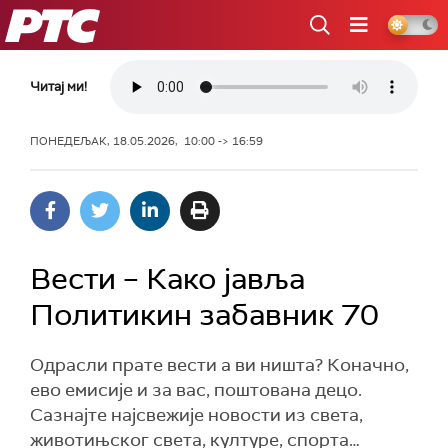
РТС
Читај ми!
ПОНЕДЕЉАК, 18.05.2026, 10:00 -> 16:59
Вести – Како јавља
Политикин забавник 70
Одрасли прате вести а ви ништа? Коначно,
ево емисије и за вас, поштована децо.
Сазнајте најсвежије новости из света,
животињског света, културе, спорта…