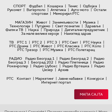
|
|
|
|
СПОРТ
Фудбал
Кошарка
Тенис
Одбојка
|
|
|
|
Рукомет
Ватерполо
Атлетика
Ауто-мото
Остали
|
спортови
Меморијал РТС
|
|
|
МАГАЗИН
Живот
Занимљивости
Музика
|
|
|
|
Технологијa
Путујемо
Свет познатих
Здравље
|
|
|
|
Филм и ТВ
Наука
Природа
Дигитални предузетник
|
За мале велике хероје
Наизглед здрав
|
|
|
|
|
ТВ
РТС 1
РТС 2
РТС 3
РТС Свет
РТС Наука
|
|
|
|
РТС Драма
РТС Живот
РТС Класика
РТС Коло
|
|
РТС Трезор
РТС Музика
РТС Полетарац
|
|
РАДИО
Радио Београд 1
Радио Београд 2
Радио
|
|
|
Београд 3
Београд 202
Радио Плетеница
Радио
|
|
|
Рокенролер
Радио Џубокс
Радио Вртешка
Радио
|
Џезер
Архив
|
|
|
|
РТС
Контакт
Маркетинг
Јавне набавке
Конкурси
Интернет портал
МАПА САЈТА
Приватност
Copyright
Правила употребе садржаја
Мапа
|
|
|