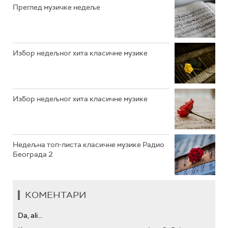
Преглед музичке недеље
АРХИВ
Избор недељног хита класичне музике
Избор недељног хита класичне музике
Недељна топ-листа класичне музике Радио
Београда 2
КОМЕНТАРИ
Da, ali...