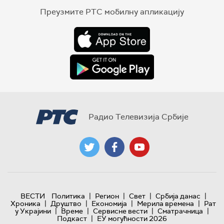
Преузмите РТС мобилну апликацију
Радио Телевизија Србије
|
|
|
|
ВЕСТИ
Политика
Регион
Свет
Србија данас
|
|
|
|
Хроника
Друштво
Економија
Мерила времена
Рат
|
|
|
|
у Украјини
Време
Сервисне вести
Сматрачница
|
Подкаст
ЕУ могућности 2026