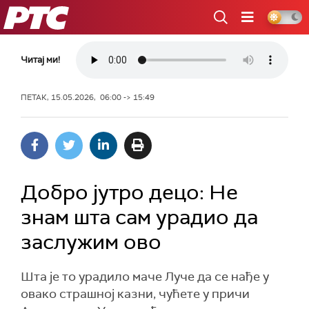
РТС
Читај ми!
ПЕТАК, 15.05.2026, 06:00 -> 15:49
Добро јутро децо: Не
знам шта сам урадио да
заслужим ово
Шта је то урадило маче Луче да се нађе у
овако страшној казни, чућете у причи