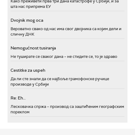
Како преживети прва три дана катастрофе у Србији, и за
шта нас припрема ЕУ
Dvojnik mog oca
Вероватно свако од нас има свог двојника са којим дели и
сличну ДНК
Nemogućnost tusiranja
Не туширате се сваког дана – не стидите се, то је здраво
Cestitke za uspeh
Да ли сте знали да се најбоље грамофонске ручице
производе у Србији
Re: Eh...
Лесковачка спржа – производ са заштићеним географским
пореклом