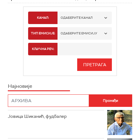
КАНАЛ:
ОДАБЕРИТЕ КАНАЛ
РАДИО БЕОГРАД 1
ТИП ЕМИСИЈЕ:
ОДАБЕРИТЕ ЕМИСИЈУ
РАДИО БЕОГРАД 2
СПОРТ
КЉУЧНА РЕЧ:
РАДИО БЕОГРАД 3
СЕРИЈА
БЕОГРАД 202
ИНФО
Најновије
РАДИО ПЛЕТЕНИЦА
ФИЛМ
РАДИО РОКЕНРОЛЕР
РАДИО ЏУБОКС
Јовица Шиканић, фудбалер
РАДИО ВРТЕШКА
РАДИО ЏЕЗЕР