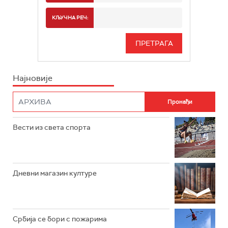
РАДИО БЕОГРАД 2
СПОРТ
КЉУЧНА РЕЧ:
РАДИО БЕОГРАД 3
СЕРИЈА
БЕОГРАД 202
ИНФО
Најновије
РАДИО ПЛЕТЕНИЦА
ФИЛМ
РАДИО РОКЕНРОЛЕР
РАДИО ЏУБОКС
Вести из света спорта
РАДИО ВРТЕШКА
РАДИО ЏЕЗЕР
Дневни магазин културе
АРХИВ
Србија се бори с пожарима