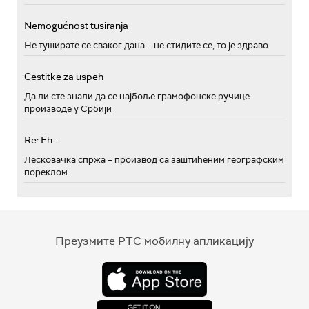
Nemogućnost tusiranja
Не туширате се сваког дана – не стидите се, то је здраво
Cestitke za uspeh
Да ли сте знали да се најбоље грамофонске ручице
производе у Србији
Re: Eh...
Лесковачка спржа – производ са заштићеним географским
пореклом
Преузмите РТС мобилну апликацију