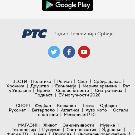
Радио Телевизија Србије
|
|
|
|
ВЕСТИ
Политика
Регион
Свет
Србија данас
|
|
|
|
Хроника
Друштво
Економија
Мерила времена
Рат
|
|
|
|
у Украјини
Време
Сервисне вести
Сматрачница
|
Подкаст
ЕУ могућности 2026
|
|
|
|
СПОРТ
Фудбал
Кошарка
Тенис
Одбојка
|
|
|
|
Рукомет
Ватерполо
Атлетика
Ауто-мото
Остали
|
спортови
Меморијал РТС
|
|
|
МАГАЗИН
Живот
Занимљивости
Музика
|
|
|
|
Технологијa
Путујемо
Свет познатих
Здравље
|
|
|
|
Филм и ТВ
Наука
Природа
Дигитални предузетник