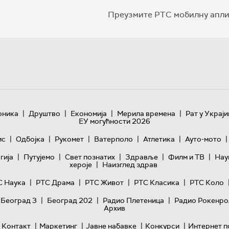
Преузмите РТС мобилну апли
|
|
|
|
оника
Друштво
Економија
Мерила времена
Рат у Украји
ЕУ могућности 2026
|
|
|
|
|
|
ис
Одбојка
Рукомет
Ватерполо
Атлетика
Ауто-мото
|
|
|
|
|
гијa
Путујемо
Свет познатих
Здравље
Филм и ТВ
Нау
|
хероје
Наизглед здрав
|
|
|
|
С Наука
РТС Драма
РТС Живот
РТС Класика
РТС Коло
|
|
|
 Београд 3
Београд 202
Радио Плетеница
Радио Рокенро
Архив
|
|
|
|
Контакт
Маркетинг
Јавне набавке
Конкурси
Интернет п