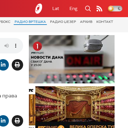
Lat
Eng
УБОКС
РАДИО ВРТЕШКА
РАДИО ЏЕЗЕР
АРХИВ
КОНТАКТ
а права