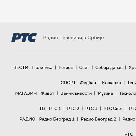
Радио Телевизија Србије
|
|
|
|
ВЕСТИ
Политика
Регион
Свет
Србија данас
Хр
|
|
СПОРТ
Фудбал
Кошарка
Тен
|
|
|
МАГАЗИН
Живот
Занимљивости
Музика
Техноло
|
|
|
|
ТВ
РТС 1
РТС 2
РТС 3
РТС Свет
РТ
|
|
РАДИО
Радио Београд 1
Радио Београд 2
Радио
РТС