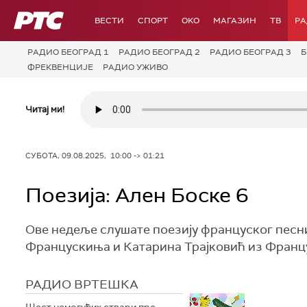
РТС
ВЕСТИ
СПОРТ
OKO
МАГАЗИН
ТВ
Р
РАДИО БЕОГРАД 1
РАДИО БЕОГРАД 2
РАДИО БЕОГРАД 3
Б
ФРЕКВЕНЦИЈЕ
РАДИО УЖИВО
Читај ми!
СУБОТА, 09.08.2025, 10:00 -> 01:21
Поезија: Ален Боске 6
Ове недеље слушате поезију француског песни
Францускиња и Катарина Трајковић из Францу
РАДИО ВРТЕШКА