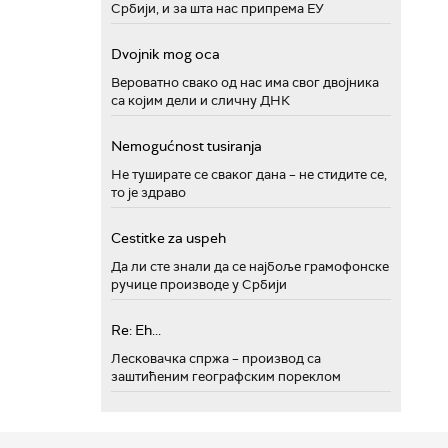
Србији, и за шта нас припрема ЕУ
Dvojnik mog oca
Вероватно свако од нас има свог двојника
са којим дели и сличну ДНК
Nemogućnost tusiranja
Не туширате се сваког дана – не стидите се,
то је здраво
Cestitke za uspeh
Да ли сте знали да се најбоље грамофонске
ручице производе у Србији
Re: Eh...
Лесковачка спржа – производ са
заштићеним географским пореклом