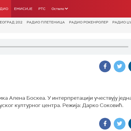
АДИО
ЕМИСИЈЕ
РТС
Остало
ЕОГРАД 202
РАДИО ПЛЕТЕНИЦА
РАДИО РОКЕНРОЛЕР
РАДИО Џ
ка Алена Боскеа. У интерпретацији учествују једн
ског културног центра. Режија: Дарко Соковић.