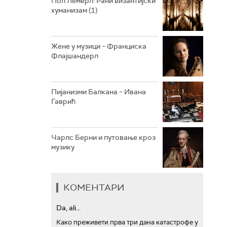
Пол Лемерл: Рани византијски
хуманизам (1)
АРХИВ
Жене у музици – Франциска
Флајшандерл
Пијанизми Балкана – Ивана
Гаврић
Чарлс Берни и путовање кроз
музику
КОМЕНТАРИ
Da, ali...
Како преживети прва три дана катастрофе у