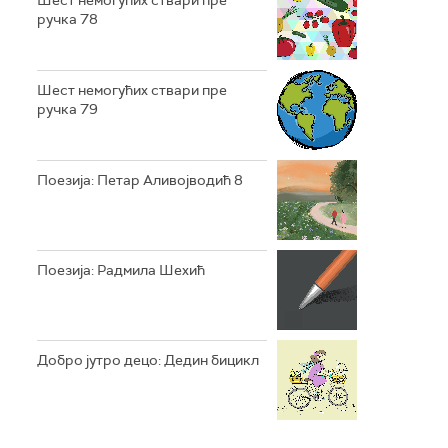
Шест немогућих ствари пре
ручка 78
Шест немогућих ствари пре
ручка 79
Поезија: Петар Аливојводић 8
Поезија: Радмила Шехић
Добро јутро децо: Дедин бицикл