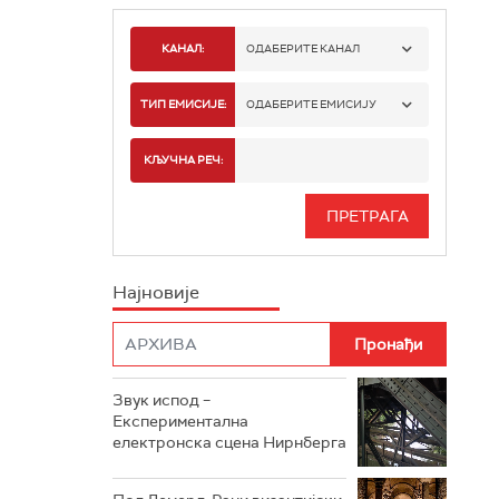
КАНАЛ:
ОДАБЕРИТЕ КАНАЛ
РАДИО БЕОГРАД 1
ТИП ЕМИСИЈЕ:
ОДАБЕРИТЕ ЕМИСИЈУ
РАДИО БЕОГРАД 2
СПОРТ
КЉУЧНА РЕЧ:
РАДИО БЕОГРАД 3
СЕРИЈА
БЕОГРАД 202
ИНФО
Најновије
РАДИО ПЛЕТЕНИЦА
ФИЛМ
РАДИО РОКЕНРОЛЕР
РАДИО ЏУБОКС
Звук испод –
Експериментална
РАДИО ВРТЕШКА
електронска сцена Нирнберга
РАДИО ЏЕЗЕР