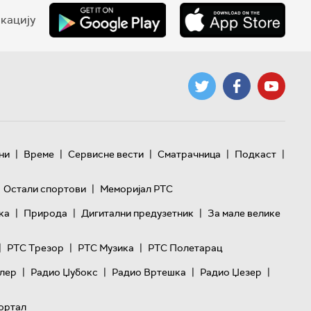
кацију
|
|
|
|
|
ни
Време
Сервисне вести
Сматрачница
Подкаст
|
Остали спортови
Меморијал РТС
|
|
|
ка
Природа
Дигитални предузетник
За мале велике
|
|
|
РТС Трезор
РТС Музика
РТС Полетарац
|
|
|
|
лер
Радио Џубокс
Радио Вртешка
Радио Џезер
ортал