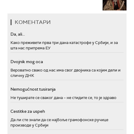
КОМЕНТАРИ
Da, ali...
Како преживети прва три дана катастрофе у Србији, и за
шта нас припрема ЕУ
Dvojnik mog oca
Вероватно свако од нас има свог двојника са којим дели и
сличну ДНК
Nemogućnost tusiranja
Не туширате се сваког дана – не стидите се, то је здраво
Cestitke za uspeh
Да ли сте знали да се најбоље грамофонске ручице
производе у Србији