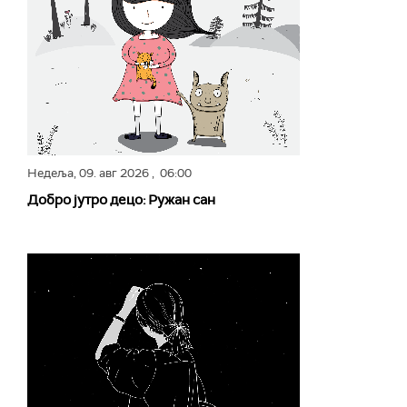
Недеља,
09. авг 2026
, 06:00
Добро јутро децо: Ружан сан