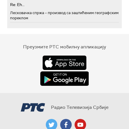
Re: Eh...
Лесковачка спржа – производ са заштићеним географским
пореклом
Преузмите РТС мобилну апликацију
Радио Телевизија Србије