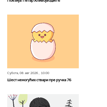
Поезија: Петар Аливојводић 6
Субота,
08. авг 2026
, 10:00
Шест немогућих ствари пре ручка 76