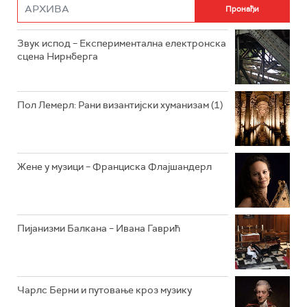
РАДИО РОКЕНРОЛЕР
РАДИО ЏУБОКС
Звук испод – Експериментална електронска
сцена Нирнберга
РАДИО ВРТЕШКА
РАДИО ЏЕЗЕР
Пол Лемерл: Рани византијски хуманизам (1)
АРХИВ
Жене у музици – Франциска Флајшандерл
Пијанизми Балкана – Ивана Гаврић
Чарлс Берни и путовање кроз музику