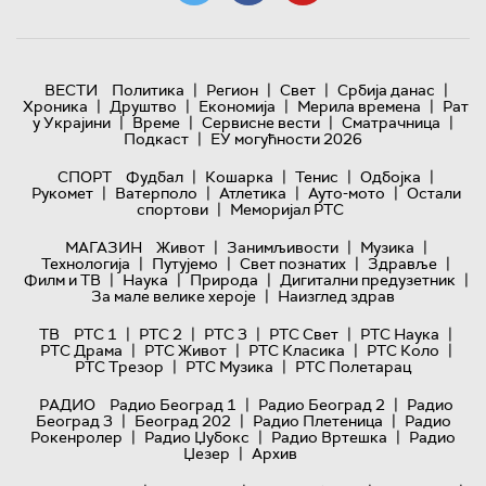
|
|
|
|
ВЕСТИ
Политика
Регион
Свет
Србија данас
|
|
|
|
Хроника
Друштво
Економија
Мерила времена
Рат
|
|
|
|
у Украјини
Време
Сервисне вести
Сматрачница
|
Подкаст
ЕУ могућности 2026
|
|
|
|
СПОРТ
Фудбал
Кошарка
Тенис
Одбојка
|
|
|
|
Рукомет
Ватерполо
Атлетика
Ауто-мото
Остали
|
спортови
Меморијал РТС
|
|
|
МАГАЗИН
Живот
Занимљивости
Музика
|
|
|
|
Технологијa
Путујемо
Свет познатих
Здравље
|
|
|
|
Филм и ТВ
Наука
Природа
Дигитални предузетник
|
За мале велике хероје
Наизглед здрав
|
|
|
|
|
ТВ
РТС 1
РТС 2
РТС 3
РТС Свет
РТС Наука
|
|
|
|
РТС Драма
РТС Живот
РТС Класика
РТС Коло
|
|
РТС Трезор
РТС Музика
РТС Полетарац
|
|
РАДИО
Радио Београд 1
Радио Београд 2
Радио
|
|
|
Београд 3
Београд 202
Радио Плетеница
Радио
|
|
|
Рокенролер
Радио Џубокс
Радио Вртешка
Радио
|
Џезер
Архив