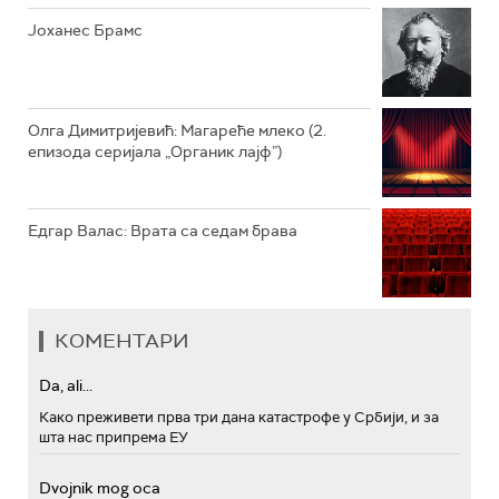
Јоханес Брамс
Олга Димитријевић: Магареће млеко (2.
епизода серијала „Органик лајф”)
Едгар Валас: Врата са седам брава
КОМЕНТАРИ
Da, ali...
Како преживети прва три дана катастрофе у Србији, и за
шта нас припрема ЕУ
Dvojnik mog oca