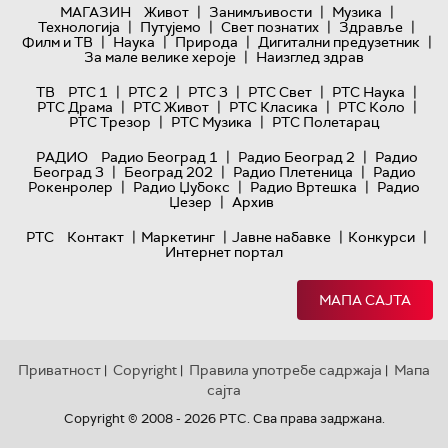
|
|
|
МАГАЗИН
Живот
Занимљивости
Музика
|
|
|
|
Технологијa
Путујемо
Свет познатих
Здравље
|
|
|
|
Филм и ТВ
Наука
Природа
Дигитални предузетник
|
За мале велике хероје
Наизглед здрав
|
|
|
|
|
ТВ
РТС 1
РТС 2
РТС 3
РТС Свет
РТС Наука
|
|
|
|
РТС Драма
РТС Живот
РТС Класика
РТС Коло
|
|
РТС Трезор
РТС Музика
РТС Полетарац
|
|
РАДИО
Радио Београд 1
Радио Београд 2
Радио
|
|
|
Београд 3
Београд 202
Радио Плетеница
Радио
|
|
|
Рокенролер
Радио Џубокс
Радио Вртешка
Радио
|
Џезер
Архив
|
|
|
|
РТС
Контакт
Маркетинг
Јавне набавке
Конкурси
Интернет портал
МАПА САЈТА
Приватност
Copyright
Правила употребе садржаја
Мапа
|
|
|
сајта
Copyright © 2008 - 2026 РТС. Сва права задржана.