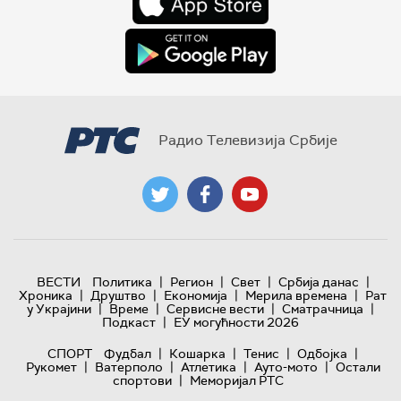
Радио Телевизија Србије
|
|
|
|
ВЕСТИ
Политика
Регион
Свет
Србија данас
|
|
|
|
Хроника
Друштво
Економија
Мерила времена
Рат
|
|
|
|
у Украјини
Време
Сервисне вести
Сматрачница
|
Подкаст
ЕУ могућности 2026
|
|
|
|
СПОРТ
Фудбал
Кошарка
Тенис
Одбојка
|
|
|
|
Рукомет
Ватерполо
Атлетика
Ауто-мото
Остали
|
спортови
Меморијал РТС