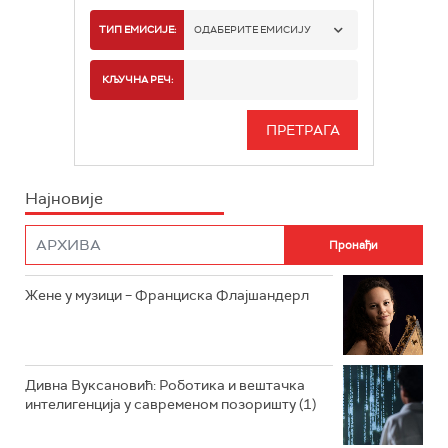
РАДИО БЕОГРАД 1
ТИП ЕМИСИЈЕ:
ОДАБЕРИТЕ ЕМИСИЈУ
РАДИО БЕОГРАД 2
СПОРТ
КЉУЧНА РЕЧ:
РАДИО БЕОГРАД 3
СЕРИЈА
БЕОГРАД 202
ИНФО
Најновије
РАДИО ПЛЕТЕНИЦА
ФИЛМ
РАДИО РОКЕНРОЛЕР
РАДИО ЏУБОКС
Жене у музици – Франциска Флајшандерл
РАДИО ВРТЕШКА
РАДИО ЏЕЗЕР
Дивна Вуксановић: Роботика и вештачка
интелигенција у савременом позоришту (1)
АРХИВ