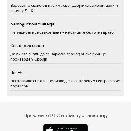
Вероватно свако од нас има свог двојника са којим дели и
сличну ДНК
Nemogućnost tusiranja
Не туширате се сваког дана – не стидите се, то је здраво
Cestitke za uspeh
Да ли сте знали да се најбоље грамофонске ручице
производе у Србији
Re: Eh...
Лесковачка спржа – производ са заштићеним географским
пореклом
Преузмите РТС мобилну апликацију