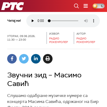
РТС
Читај ми!
ИЗВОР:
АУТОР:
УТОРАК, 09.06.2026,
РАДИО
РАДИО
11:30 -> 23:00
РОКЕНРОЛЕР
РОКЕНРОЛЕР
Звучни зид – Масимо
Савић
Слушамо одабране музичке нумере са
концерта Масима Савића, одржаног на Бир