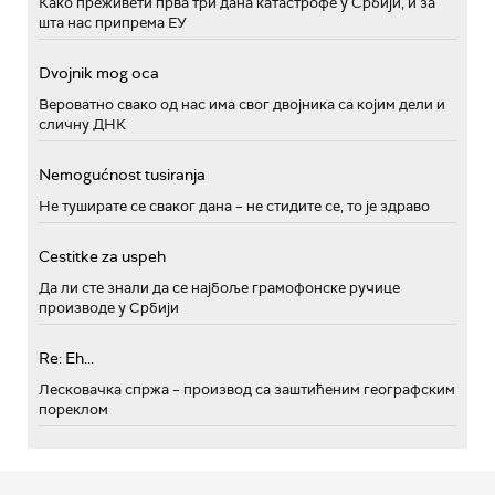
Како преживети прва три дана катастрофе у Србији, и за
шта нас припрема ЕУ
Dvojnik mog oca
Вероватно свако од нас има свог двојника са којим дели и
сличну ДНК
Nemogućnost tusiranja
Не туширате се сваког дана – не стидите се, то је здраво
Cestitke za uspeh
Да ли сте знали да се најбоље грамофонске ручице
производе у Србији
Re: Eh...
Лесковачка спржа – производ са заштићеним географским
пореклом