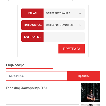
КАНАЛ:
ОДАБЕРИТЕ КАНАЛ
РАДИО БЕОГРАД 1
ТИП ЕМИСИЈЕ:
ОДАБЕРИТЕ ЕМИСИЈУ
РАДИО БЕОГРАД 2
СПОРТ
КЉУЧНА РЕЧ:
РАДИО БЕОГРАД 3
СЕРИЈА
БЕОГРАД 202
ИНФО
Најновије
РАДИО ПЛЕТЕНИЦА
ФИЛМ
РАДИО РОКЕНРОЛЕР
РАДИО ЏУБОКС
Гаел Фај: Жакаранда (16)
РАДИО ВРТЕШКА
РАДИО ЏЕЗЕР