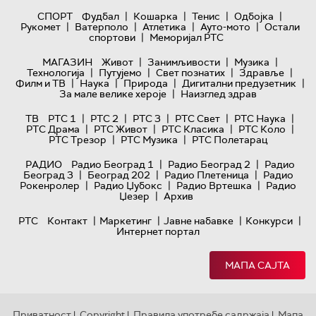
|
|
|
|
СПОРТ
Фудбал
Кошарка
Тенис
Одбојка
|
|
|
|
Рукомет
Ватерполо
Атлетика
Ауто-мото
Остали
|
спортови
Меморијал РТС
|
|
|
МАГАЗИН
Живот
Занимљивости
Музика
|
|
|
|
Технологијa
Путујемо
Свет познатих
Здравље
|
|
|
|
Филм и ТВ
Наука
Природа
Дигитални предузетник
|
За мале велике хероје
Наизглед здрав
|
|
|
|
|
ТВ
РТС 1
РТС 2
РТС 3
РТС Свет
РТС Наука
|
|
|
|
РТС Драма
РТС Живот
РТС Класика
РТС Коло
|
|
РТС Трезор
РТС Музика
РТС Полетарац
|
|
РАДИО
Радио Београд 1
Радио Београд 2
Радио
|
|
|
Београд 3
Београд 202
Радио Плетеница
Радио
|
|
|
Рокенролер
Радио Џубокс
Радио Вртешка
Радио
|
Џезер
Архив
|
|
|
|
РТС
Контакт
Маркетинг
Јавне набавке
Конкурси
Интернет портал
МАПА САЈТА
Приватност
Copyright
Правила употребе садржаја
Мапа
|
|
|