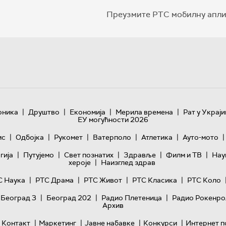
Преузмите РТС мобилну апли
|
|
|
|
оника
Друштво
Економија
Мерила времена
Рат у Украји
ЕУ могућности 2026
|
|
|
|
|
|
ис
Одбојка
Рукомет
Ватерполо
Атлетика
Ауто-мото
|
|
|
|
|
гијa
Путујемо
Свет познатих
Здравље
Филм и ТВ
Нау
|
хероје
Наизглед здрав
|
|
|
|
С Наука
РТС Драма
РТС Живот
РТС Класика
РТС Коло
|
|
|
 Београд 3
Београд 202
Радио Плетеница
Радио Рокенро
Архив
|
|
|
|
Контакт
Маркетинг
Јавне набавке
Конкурси
Интернет п