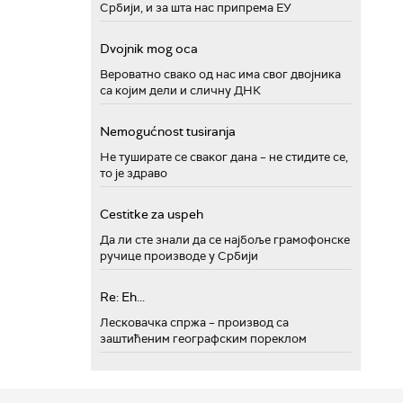
Србији, и за шта нас припрема ЕУ
Dvojnik mog oca
Вероватно свако од нас има свог двојника
са којим дели и сличну ДНК
Nemogućnost tusiranja
Не туширате се сваког дана – не стидите се,
то је здраво
Cestitke za uspeh
Да ли сте знали да се најбоље грамофонске
ручице производе у Србији
Re: Eh...
Лесковачка спржа – производ са
заштићеним географским пореклом