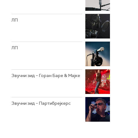
ЛП
ЛП
Звучни зид – Горан Баре & Мајке
Звучни зид – Партибрејкерс