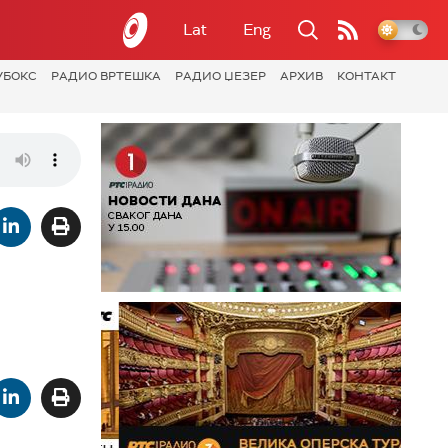
Lat
Eng
УБОКС
РАДИО ВРТЕШКА
РАДИО ЏЕЗЕР
АРХИВ
КОНТАКТ