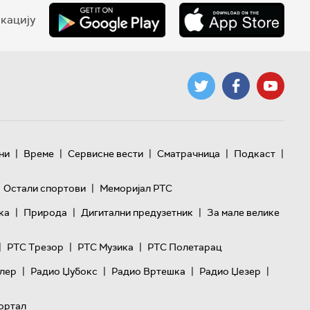
кацију
|
|
|
|
|
ни
Време
Сервисне вести
Сматрачница
Подкаст
|
Остали спортови
Меморијал РТС
|
|
|
ка
Природа
Дигитални предузетник
За мале велике
|
|
|
РТС Трезор
РТС Музика
РТС Полетарац
|
|
|
|
лер
Радио Џубокс
Радио Вртешка
Радио Џезер
ортал