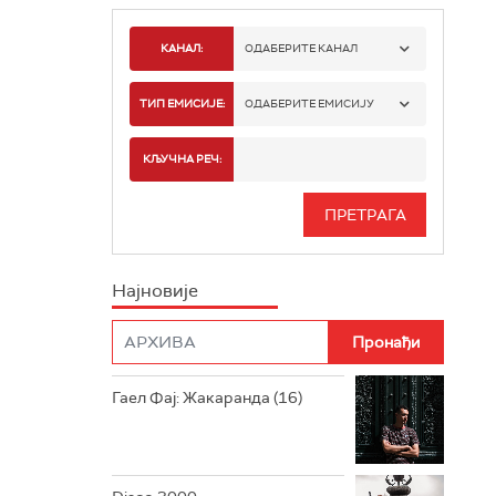
КАНАЛ:
ОДАБЕРИТЕ КАНАЛ
РАДИО БЕОГРАД 1
ТИП ЕМИСИЈЕ:
ОДАБЕРИТЕ ЕМИСИЈУ
РАДИО БЕОГРАД 2
СПОРТ
КЉУЧНА РЕЧ:
РАДИО БЕОГРАД 3
СЕРИЈА
БЕОГРАД 202
ИНФО
Најновије
РАДИО ПЛЕТЕНИЦА
ФИЛМ
РАДИО РОКЕНРОЛЕР
РАДИО ЏУБОКС
Гаел Фај: Жакаранда (16)
РАДИО ВРТЕШКА
РАДИО ЏЕЗЕР