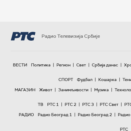
Радио Телевизија Србије
|
|
|
|
ВЕСТИ
Политика
Регион
Свет
Србија данас
Хр
|
|
СПОРТ
Фудбал
Кошарка
Тен
|
|
|
МАГАЗИН
Живот
Занимљивости
Музика
Техноло
|
|
|
|
ТВ
РТС 1
РТС 2
РТС 3
РТС Свет
РТ
|
|
РАДИО
Радио Београд 1
Радио Београд 2
Радио
РТС