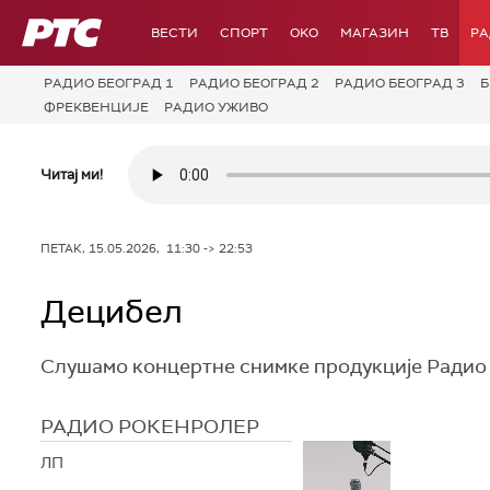
РТС
ВЕСТИ
СПОРТ
OKO
МАГАЗИН
ТВ
Р
РАДИО БЕОГРАД 1
РАДИО БЕОГРАД 2
РАДИО БЕОГРАД 3
Б
ФРЕКВЕНЦИЈЕ
РАДИО УЖИВО
Читај ми!
ПЕТАК, 15.05.2026, 11:30 -> 22:53
Децибел
Слушамо концертне снимке продукције Радио
РАДИО РОКЕНРОЛЕР
ЛП