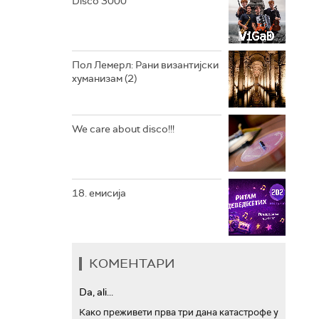
Disco 3000
АРХИВ
Пол Лемерл: Рани византијски
хуманизам (2)
We care about disco!!!
18. емисија
КОМЕНТАРИ
Da, ali...
Како преживети прва три дана катастрофе у