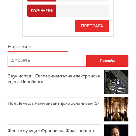
РАДИО БЕОГРАД 2
СПОРТ
КЉУЧНА РЕЧ:
РАДИО БЕОГРАД 3
СЕРИЈА
БЕОГРАД 202
ИНФО
Најновије
РАДИО ПЛЕТЕНИЦА
ФИЛМ
РАДИО РОКЕНРОЛЕР
РАДИО ЏУБОКС
Звук испод – Експериментална електронска
сцена Нирнберга
РАДИО ВРТЕШКА
РАДИО ЏЕЗЕР
Пол Лемерл: Рани византијски хуманизам (1)
АРХИВ
Жене у музици – Франциска Флајшандерл