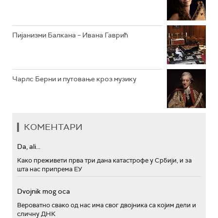
Пијанизми Балкана – Ивана Гаврић
Чарлс Берни и путовање кроз музику
КОМЕНТАРИ
Da, ali...
Како преживети прва три дана катастрофе у Србији, и за
шта нас припрема ЕУ
Dvojnik mog oca
Вероватно свако од нас има свог двојника са којим дели и
сличну ДНК