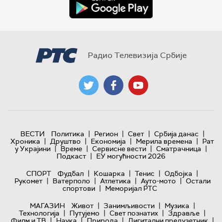
Радио Телевизија Србије
|
|
|
|
ВЕСТИ
Политика
Регион
Свет
Србија данас
|
|
|
|
Хроника
Друштво
Економија
Мерила времена
Рат
|
|
|
|
у Украјини
Време
Сервисне вести
Сматрачница
|
Подкаст
ЕУ могућности 2026
|
|
|
|
СПОРТ
Фудбал
Кошарка
Тенис
Одбојка
|
|
|
|
Рукомет
Ватерполо
Атлетика
Ауто-мото
Остали
|
спортови
Меморијал РТС
|
|
|
МАГАЗИН
Живот
Занимљивости
Музика
|
|
|
|
Технологијa
Путујемо
Свет познатих
Здравље
|
|
|
|
Филм и ТВ
Наука
Природа
Дигитални предузетник