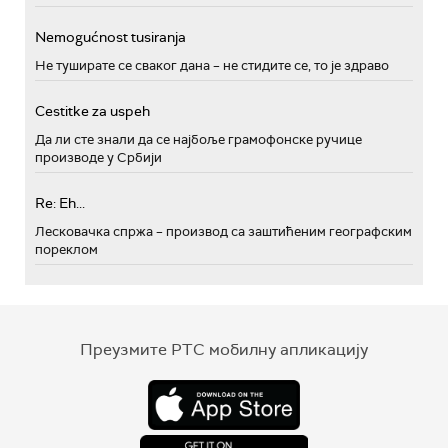
Nemogućnost tusiranja
Не туширате се сваког дана – не стидите се, то је здраво
Cestitke za uspeh
Да ли сте знали да се најбоље грамофонске ручице
производе у Србији
Re: Eh...
Лесковачка спржа – производ са заштићеним географским
пореклом
Преузмите РТС мобилну апликацију