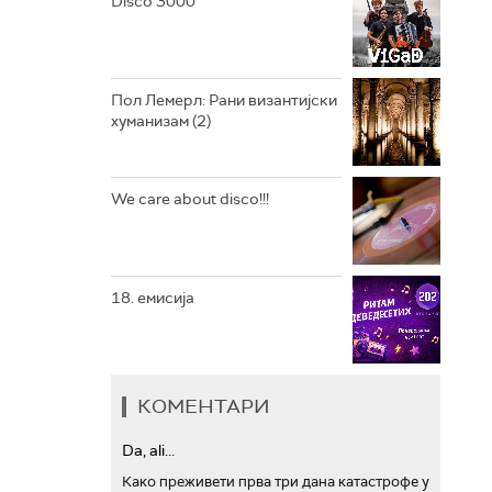
Disco 3000
АРХИВ
Пол Лемерл: Рани византијски
хуманизам (2)
We care about disco!!!
18. емисија
КОМЕНТАРИ
Da, ali...
Како преживети прва три дана катастрофе у