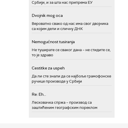
Србији, и за шта нас припрема ЕУ
Dvojnik mog oca
Вероватно свако од нас има свог двојника
са којим дели и сличну ДНК
Nemogućnost tusiranja
Не туширате се сваког дана – не стидите се,
то је здраво
Cestitke za uspeh
Да ли сте знали да се најбоље грамофонске
ручице производе у Србији
Re: Eh...
Лесковачка спржа – производ са
заштићеним географским пореклом