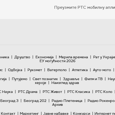
Преузмите РТС мобилну апли
|
|
|
|
оника
Друштво
Економија
Мерила времена
Рат у Украји
ЕУ могућности 2026
|
|
|
|
|
|
ис
Одбојка
Рукомет
Ватерполо
Атлетика
Ауто-мото
|
|
|
|
|
гијa
Путујемо
Свет познатих
Здравље
Филм и ТВ
Нау
|
хероје
Наизглед здрав
|
|
|
|
С Наука
РТС Драма
РТС Живот
РТС Класика
РТС Коло
|
|
|
 Београд 3
Београд 202
Радио Плетеница
Радио Рокенро
Архив
|
|
|
|
Контакт
Маркетинг
Јавне набавке
Конкурси
Интернет п