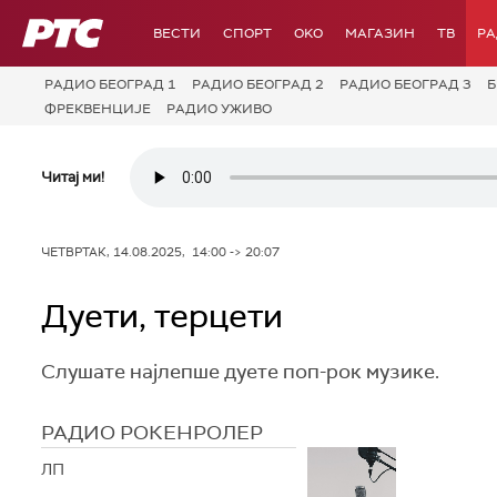
РТС
ВЕСТИ
СПОРТ
OKO
МАГАЗИН
ТВ
Р
РАДИО БЕОГРАД 1
РАДИО БЕОГРАД 2
РАДИО БЕОГРАД 3
Б
ФРЕКВЕНЦИЈЕ
РАДИО УЖИВО
Читај ми!
ЧЕТВРТАК, 14.08.2025, 14:00 -> 20:07
Дуети, терцети
Слушате најлепше дуете поп-рок музике.
РАДИО РОКЕНРОЛЕР
ЛП