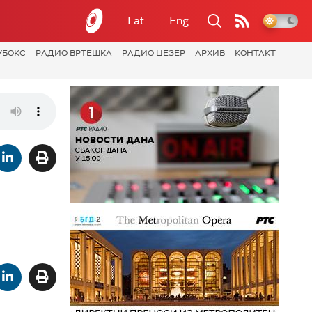
Lat
Eng
УБОКС
РАДИО ВРТЕШКА
РАДИО ЏЕЗЕР
АРХИВ
КОНТАКТ