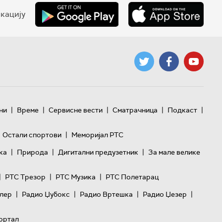
кацију
|
|
|
|
|
ни
Време
Сервисне вести
Сматрачница
Подкаст
|
Остали спортови
Меморијал РТС
|
|
|
ка
Природа
Дигитални предузетник
За мале велике
|
|
|
РТС Трезор
РТС Музика
РТС Полетарац
|
|
|
|
лер
Радио Џубокс
Радио Вртешка
Радио Џезер
ортал