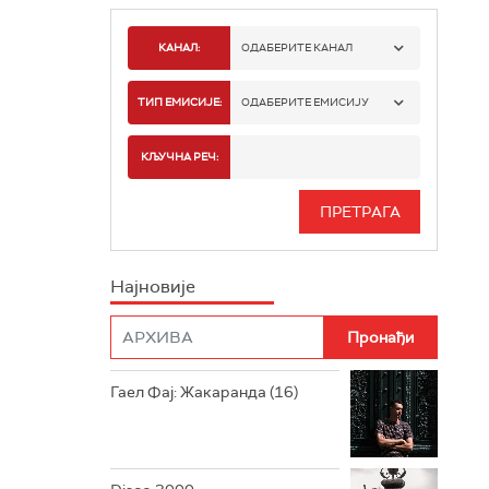
КАНАЛ:
ОДАБЕРИТЕ КАНАЛ
РАДИО БЕОГРАД 1
ТИП ЕМИСИЈЕ:
ОДАБЕРИТЕ ЕМИСИЈУ
РАДИО БЕОГРАД 2
СПОРТ
КЉУЧНА РЕЧ:
РАДИО БЕОГРАД 3
СЕРИЈА
БЕОГРАД 202
ИНФО
Најновије
РАДИО ПЛЕТЕНИЦА
ФИЛМ
РАДИО РОКЕНРОЛЕР
РАДИО ЏУБОКС
Гаел Фај: Жакаранда (16)
РАДИО ВРТЕШКА
РАДИО ЏЕЗЕР