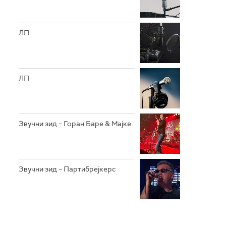
ЛП
ЛП
Звучни зид – Горан Баре & Мајке
Звучни зид – Партибрејкерс