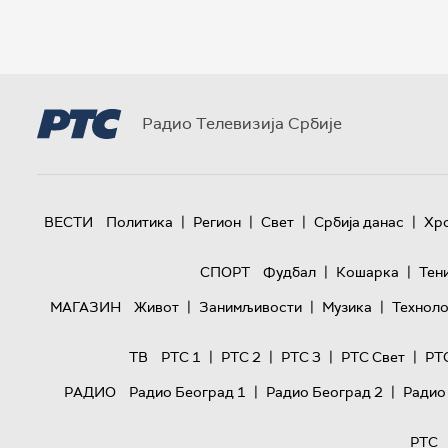
Радио Телевизија Србије
|
|
|
|
ВЕСТИ
Политика
Регион
Свет
Србија данас
Хр
|
|
СПОРТ
Фудбал
Кошарка
Тен
|
|
|
МАГАЗИН
Живот
Занимљивости
Музика
Техноло
|
|
|
|
ТВ
РТС 1
РТС 2
РТС 3
РТС Свет
РТ
|
|
РАДИО
Радио Београд 1
Радио Београд 2
Радио
РТС