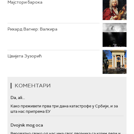
Мајстори барока
Рихард Вагнер: Валкира
Цвијета Зузорић
КОМЕНТАРИ
Da, ali...
Како преживети прва три дана катастрофе у Србији, и за
шта нас припрема ЕУ
Dvojnik mog oca
Вероватно свако од нас има свог двојника са којим дели и