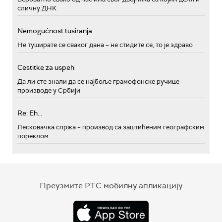
сличну ДНК
Nemogućnost tusiranja
Не туширате се сваког дана – не стидите се, то је здраво
Cestitke za uspeh
Да ли сте знали да се најбоље грамофонске ручице
производе у Србији
Re: Eh...
Лесковачка спржа – производ са заштићеним географским
пореклом
Преузмите РТС мобилну апликацију