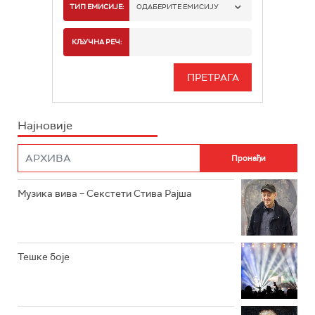
РАДИО БЕОГРАД 1
ТИП ЕМИСИЈЕ:
ОДАБЕРИТЕ ЕМИСИЈУ
РАДИО БЕОГРАД 2
СПОРТ
КЉУЧНА РЕЧ:
РАДИО БЕОГРАД 3
СЕРИЈА
БЕОГРАД 202
ИНФО
Најновије
РАДИО ПЛЕТЕНИЦА
ФИЛМ
РАДИО РОКЕНРОЛЕР
РАДИО ЏУБОКС
Музика вива – Секстети Стива Рајша
РАДИО ВРТЕШКА
РАДИО ЏЕЗЕР
Тешке боје
АРХИВ