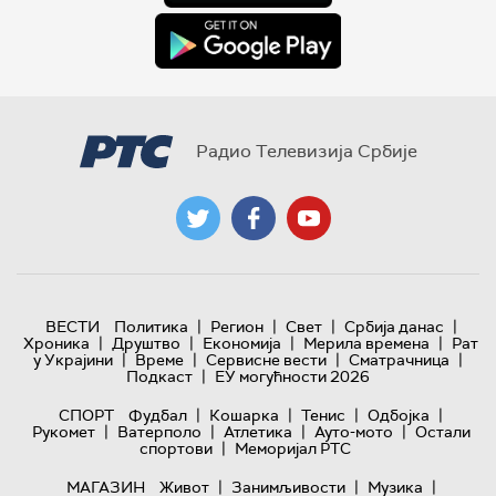
Радио Телевизија Србије
|
|
|
|
ВЕСТИ
Политика
Регион
Свет
Србија данас
|
|
|
|
Хроника
Друштво
Економија
Мерила времена
Рат
|
|
|
|
у Украјини
Време
Сервисне вести
Сматрачница
|
Подкаст
ЕУ могућности 2026
|
|
|
|
СПОРТ
Фудбал
Кошарка
Тенис
Одбојка
|
|
|
|
Рукомет
Ватерполо
Атлетика
Ауто-мото
Остали
|
спортови
Меморијал РТС
|
|
|
МАГАЗИН
Живот
Занимљивости
Музика