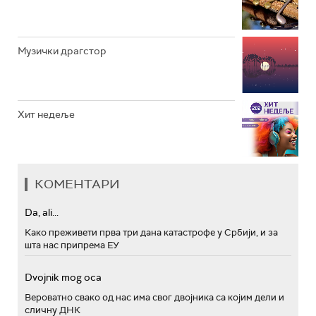
Музички драгстор
Хит недеље
КОМЕНТАРИ
Da, ali...
Како преживети прва три дана катастрофе у Србији, и за
шта нас припрема ЕУ
Dvojnik mog oca
Вероватно свако од нас има свог двојника са којим дели и
сличну ДНК