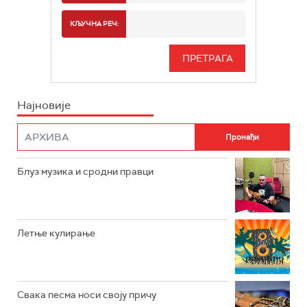
РАДИО БЕОГРАД 2
СПОРТ
КЉУЧНА РЕЧ:
РАДИО БЕОГРАД 3
СЕРИЈА
БЕОГРАД 202
ИНФО
Најновије
РАДИО ПЛЕТЕНИЦА
ФИЛМ
РАДИО РОКЕНРОЛЕР
РАДИО ЏУБОКС
Блуз музика и сродни правци
РАДИО ВРТЕШКА
РАДИО ЏЕЗЕР
Летње кулирање
АРХИВ
Свака песма носи своју причу