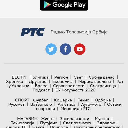
Радио Телевизија Србије
|
|
|
|
ВЕСТИ
Политика
Регион
Свет
Србија данас
|
|
|
|
Хроника
Друштво
Економија
Мерила времена
Рат
|
|
|
|
у Украјини
Време
Сервисне вести
Сматрачница
|
Подкаст
ЕУ могућности 2026
|
|
|
|
СПОРТ
Фудбал
Кошарка
Тенис
Одбојка
|
|
|
|
Рукомет
Ватерполо
Атлетика
Ауто-мото
Остали
|
спортови
Меморијал РТС
|
|
|
МАГАЗИН
Живот
Занимљивости
Музика
|
|
|
|
Технологијa
Путујемо
Свет познатих
Здравље
|
|
|
|
Филм и ТВ
Наука
Природа
Дигитални предузетник