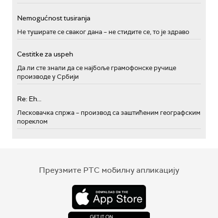
Nemogućnost tusiranja
Не туширате се сваког дана – не стидите се, то је здраво
Cestitke za uspeh
Да ли сте знали да се најбоље грамофонске ручице
производе у Србији
Re: Eh...
Лесковачка спржа – производ са заштићеним географским
пореклом
Преузмите РТС мобилну апликацију