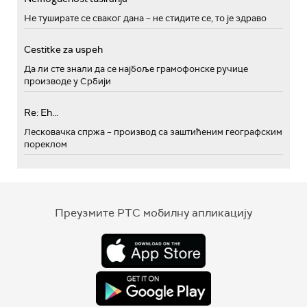
Не туширате се сваког дана – не стидите се, то је здраво
Cestitke za uspeh
Да ли сте знали да се најбоље грамофонске ручице
производе у Србији
Re: Eh...
Лесковачка спржа – производ са заштићеним географским
пореклом
Преузмите РТС мобилну апликацију