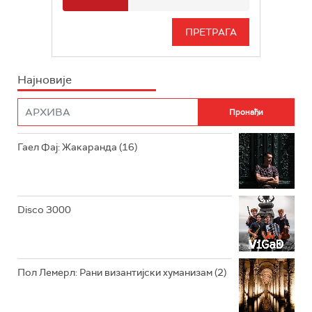
РАДИО БЕОГРАД 3
СЕРИЈА
БЕОГРАД 202
ИНФО
Најновије
РАДИО ПЛЕТЕНИЦА
ФИЛМ
РАДИО РОКЕНРОЛЕР
РАДИО ЏУБОКС
Гаел Фај: Жакаранда (16)
РАДИО ВРТЕШКА
РАДИО ЏЕЗЕР
Disco 3000
АРХИВ
Пол Лемерл: Рани византијски хуманизам (2)