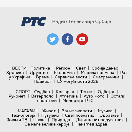
Радио Телевизија Србије
|
|
|
|
ВЕСТИ
Политика
Регион
Свет
Србија данас
|
|
|
|
Хроника
Друштво
Економија
Мерила времена
Рат
|
|
|
|
у Украјини
Време
Сервисне вести
Сматрачница
|
Подкаст
ЕУ могућности 2026
|
|
|
|
СПОРТ
Фудбал
Кошарка
Тенис
Одбојка
|
|
|
|
Рукомет
Ватерполо
Атлетика
Ауто-мото
Остали
|
спортови
Меморијал РТС
|
|
|
МАГАЗИН
Живот
Занимљивости
Музика
|
|
|
|
Технологијa
Путујемо
Свет познатих
Здравље
|
|
|
|
Филм и ТВ
Наука
Природа
Дигитални предузетник
|
За мале велике хероје
Наизглед здрав