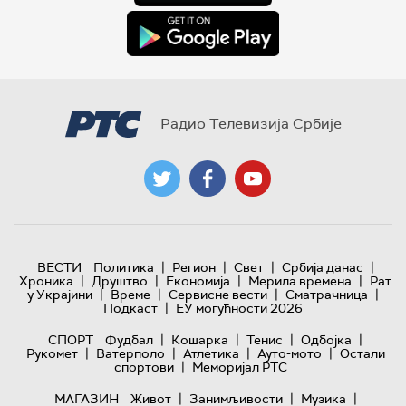
Радио Телевизија Србије
|
|
|
|
ВЕСТИ
Политика
Регион
Свет
Србија данас
|
|
|
|
Хроника
Друштво
Економија
Мерила времена
Рат
|
|
|
|
у Украјини
Време
Сервисне вести
Сматрачница
|
Подкаст
ЕУ могућности 2026
|
|
|
|
СПОРТ
Фудбал
Кошарка
Тенис
Одбојка
|
|
|
|
Рукомет
Ватерполо
Атлетика
Ауто-мото
Остали
|
спортови
Меморијал РТС
|
|
|
МАГАЗИН
Живот
Занимљивости
Музика