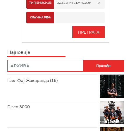
РАДИО БЕОГРАД 1
ТИП ЕМИСИЈЕ:
ОДАБЕРИТЕ ЕМИСИЈУ
РАДИО БЕОГРАД 2
СПОРТ
КЉУЧНА РЕЧ:
РАДИО БЕОГРАД 3
СЕРИЈА
БЕОГРАД 202
ИНФО
Најновије
РАДИО ПЛЕТЕНИЦА
ФИЛМ
РАДИО РОКЕНРОЛЕР
РАДИО ЏУБОКС
Гаел Фај: Жакаранда (16)
РАДИО ВРТЕШКА
РАДИО ЏЕЗЕР
Disco 3000
АРХИВ