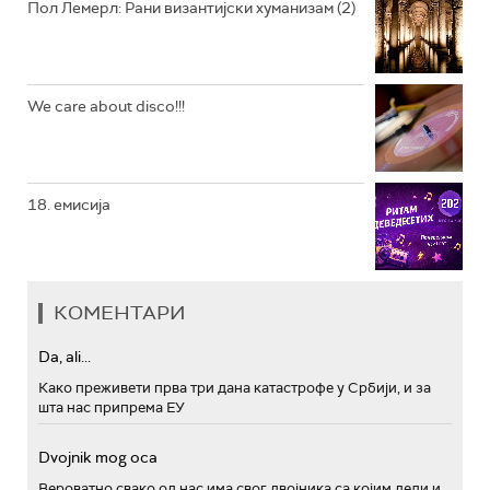
Пол Лемерл: Рани византијски хуманизам (2)
We care about disco!!!
18. емисија
КОМЕНТАРИ
Da, ali...
Како преживети прва три дана катастрофе у Србији, и за
шта нас припрема ЕУ
Dvojnik mog oca
Вероватно свако од нас има свог двојника са којим дели и