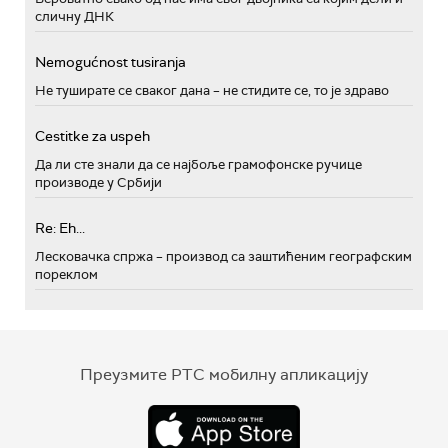
сличну ДНК
Nemogućnost tusiranja
Не туширате се сваког дана – не стидите се, то је здраво
Cestitke za uspeh
Да ли сте знали да се најбоље грамофонске ручице
производе у Србији
Re: Eh...
Лесковачка спржа – производ са заштићеним географским
пореклом
Преузмите РТС мобилну апликацију