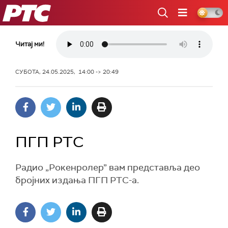
РТС
Читај ми!
СУБОТА, 24.05.2025, 14:00 -> 20:49
ПГП РТС
Радио „Рокенролер” вам представља део
бројних издања ПГП РТС-а.