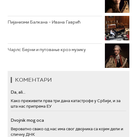
Пијанизми Балкана – Ивана Гаврић
Чарлс Берни и путовање кроз музику
КОМЕНТАРИ
Da, ali...
Како преживети прва три дана катастрофе у Србији, и за
шта нас припрема ЕУ
Dvojnik mog oca
Вероватно свако од нас има свог двојника са којим дели и
сличну ДНК