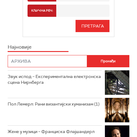
РАДИО БЕОГРАД 2
СПОРТ
КЉУЧНА РЕЧ:
РАДИО БЕОГРАД 3
СЕРИЈА
БЕОГРАД 202
ИНФО
Најновије
РАДИО ПЛЕТЕНИЦА
ФИЛМ
РАДИО РОКЕНРОЛЕР
РАДИО ЏУБОКС
Звук испод – Експериментална електронска
сцена Нирнберга
РАДИО ВРТЕШКА
РАДИО ЏЕЗЕР
Пол Лемерл: Рани византијски хуманизам (1)
АРХИВ
Жене у музици – Франциска Флајшандерл