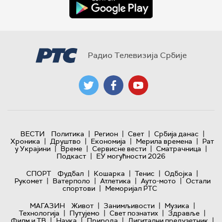
Радио Телевизија Србије
|
|
|
|
ВЕСТИ
Политика
Регион
Свет
Србија данас
|
|
|
|
Хроника
Друштво
Економија
Мерила времена
Рат
|
|
|
|
у Украјини
Време
Сервисне вести
Сматрачница
|
Подкаст
ЕУ могућности 2026
|
|
|
|
СПОРТ
Фудбал
Кошарка
Тенис
Одбојка
|
|
|
|
Рукомет
Ватерполо
Атлетика
Ауто-мото
Остали
|
спортови
Меморијал РТС
|
|
|
МАГАЗИН
Живот
Занимљивости
Музика
|
|
|
|
Технологијa
Путујемо
Свет познатих
Здравље
|
|
|
|
Филм и ТВ
Наука
Природа
Дигитални предузетник