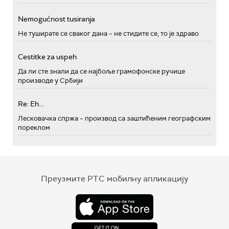
Nemogućnost tusiranja
Не туширате се сваког дана – не стидите се, то је здраво
Cestitke za uspeh
Да ли сте знали да се најбоље грамофонске ручице
производе у Србији
Re: Eh...
Лесковачка спржа – производ са заштићеним географским
пореклом
Преузмите РТС мобилну апликацију