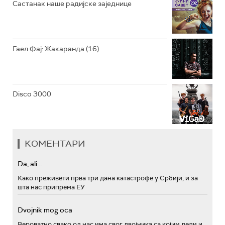
Састанак наше радијске заједнице
Гаел Фај: Жакаранда (16)
Disco 3000
КОМЕНТАРИ
Da, ali...
Како преживети прва три дана катастрофе у Србији, и за
шта нас припрема ЕУ
Dvojnik mog oca
Вероватно свако од нас има свог двојника са којим дели и