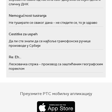
сличну ДНК
Nemogućnost tusiranja
Не туширате се сваког дана – не стидите се, то је здраво
Cestitke za uspeh
Да ли сте знали да се најбоље грамофонске ручице
производе у Србији
Re: Eh...
Лесковачка спржа – производ са заштићеним географским
пореклом
Преузмите РТС мобилну апликацију