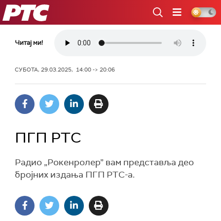
РТС
Читај ми!
СУБОТА, 29.03.2025, 14:00 -> 20:06
ПГП РТС
Радио „Рокенролер” вам представља део
бројних издања ПГП РТС-а.