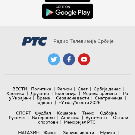
Радио Телевизија Србије
|
|
|
|
ВЕСТИ
Политика
Регион
Свет
Србија данас
|
|
|
|
Хроника
Друштво
Економија
Мерила времена
Рат
|
|
|
|
у Украјини
Време
Сервисне вести
Сматрачница
|
Подкаст
ЕУ могућности 2026
|
|
|
|
СПОРТ
Фудбал
Кошарка
Тенис
Одбојка
|
|
|
|
Рукомет
Ватерполо
Атлетика
Ауто-мото
Остали
|
спортови
Меморијал РТС
|
|
|
МАГАЗИН
Живот
Занимљивости
Музика