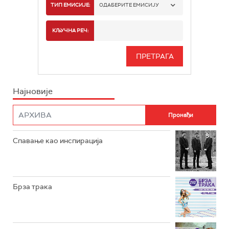
РАДИО БЕОГРАД 1
ТИП ЕМИСИЈЕ:
ОДАБЕРИТЕ ЕМИСИЈУ
РАДИО БЕОГРАД 2
СПОРТ
КЉУЧНА РЕЧ:
РАДИО БЕОГРАД 3
СЕРИЈА
БЕОГРАД 202
ИНФО
Најновије
РАДИО ПЛЕТЕНИЦА
ФИЛМ
РАДИО РОКЕНРОЛЕР
РАДИО ЏУБОКС
Спавање као инспирација
РАДИО ВРТЕШКА
РАДИО ЏЕЗЕР
Брза трака
АРХИВ