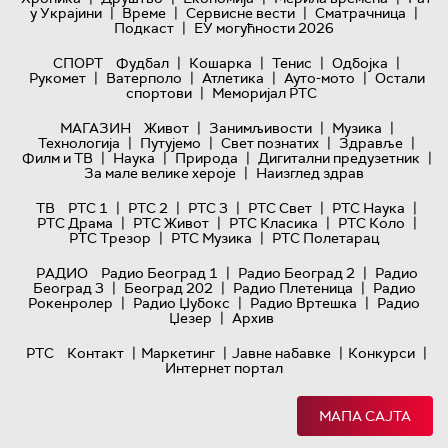
|
|
|
|
у Украјини
Време
Сервисне вести
Сматрачница
|
Подкаст
ЕУ могућности 2026
|
|
|
|
СПОРТ
Фудбал
Кошарка
Тенис
Одбојка
|
|
|
|
Рукомет
Ватерполо
Атлетика
Ауто-мото
Остали
|
спортови
Меморијал РТС
|
|
|
МАГАЗИН
Живот
Занимљивости
Музика
|
|
|
|
Технологијa
Путујемо
Свет познатих
Здравље
|
|
|
|
Филм и ТВ
Наука
Природа
Дигитални предузетник
|
За мале велике хероје
Наизглед здрав
|
|
|
|
|
ТВ
РТС 1
РТС 2
РТС 3
РТС Свет
РТС Наука
|
|
|
|
РТС Драма
РТС Живот
РТС Класика
РТС Коло
|
|
РТС Трезор
РТС Музика
РТС Полетарац
|
|
РАДИО
Радио Београд 1
Радио Београд 2
Радио
|
|
|
Београд 3
Београд 202
Радио Плетеница
Радио
|
|
|
Рокенролер
Радио Џубокс
Радио Вртешка
Радио
|
Џезер
Архив
|
|
|
|
РТС
Контакт
Маркетинг
Јавне набавке
Конкурси
Интернет портал
МАПА САЈТА