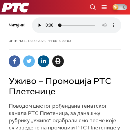
РТС
Читај ми!
ЧЕТВРТАК, 18.09.2025, 11:00 -> 22:03
Уживо – Промоција РТС
Плетенице
Поводом шестог рођендана тематског
канала РТС Плетеница, за данашњу
рубрику ,,Уживо‘‘ одабрали смо песме које
су изведене на промоцији РТС Плетенице у