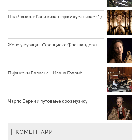
РАДИО ЏЕЗЕР
Пол Лемерл: Рани византијски хуманизам (1)
АРХИВ
Жене у музици – Франциска Флајшандерл
Пијанизми Балкана – Ивана Гаврић
Чарлс Берни и путовање кроз музику
КОМЕНТАРИ