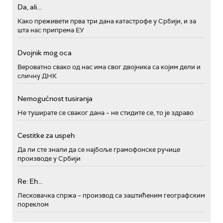
Da, ali...
Како преживети прва три дана катастрофе у Србији, и за
шта нас припрема ЕУ
Dvojnik mog oca
Вероватно свако од нас има свог двојника са којим дели и
сличну ДНК
Nemogućnost tusiranja
Не туширате се сваког дана – не стидите се, то је здраво
Cestitke za uspeh
Да ли сте знали да се најбоље грамофонске ручице
производе у Србији
Re: Eh...
Лесковачка спржа – производ са заштићеним географским
пореклом