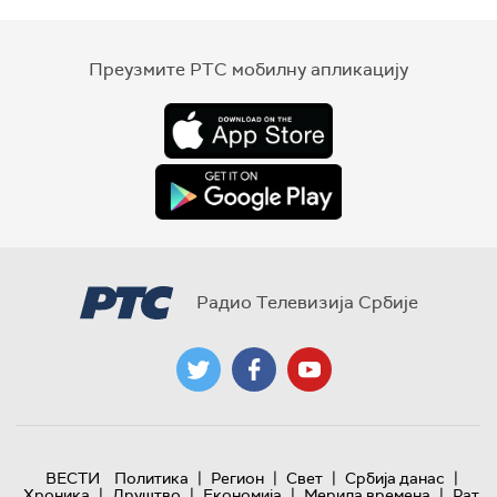
Преузмите РТС мобилну апликацију
Радио Телевизија Србије
|
|
|
|
ВЕСТИ
Политика
Регион
Свет
Србија данас
|
|
|
|
Хроника
Друштво
Економија
Мерила времена
Рат