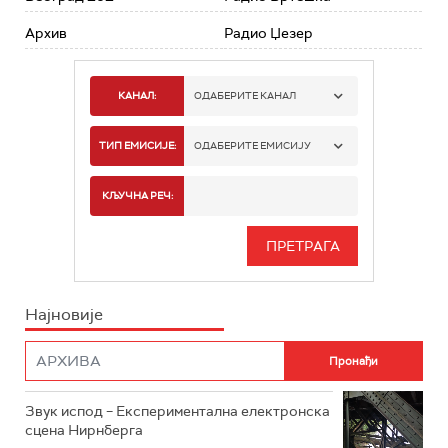
Архив
Радио Џезер
КАНАЛ:
ОДАБЕРИТЕ КАНАЛ
РАДИО БЕОГРАД 1
ТИП ЕМИСИЈЕ:
ОДАБЕРИТЕ ЕМИСИЈУ
РАДИО БЕОГРАД 2
СПОРТ
КЉУЧНА РЕЧ:
РАДИО БЕОГРАД 3
СЕРИЈА
БЕОГРАД 202
ИНФО
Најновије
РАДИО ПЛЕТЕНИЦА
ФИЛМ
РАДИО РОКЕНРОЛЕР
РАДИО ЏУБОКС
Звук испод – Експериментална електронска
сцена Нирнберга
РАДИО ВРТЕШКА