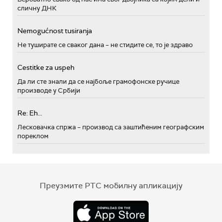
сличну ДНК
Nemogućnost tusiranja
Не туширате се сваког дана – не стидите се, то је здраво
Cestitke za uspeh
Да ли сте знали да се најбоље грамофонске ручице
производе у Србији
Re: Eh...
Лесковачка спржа – производ са заштићеним географским
пореклом
Преузмите РТС мобилну апликацију