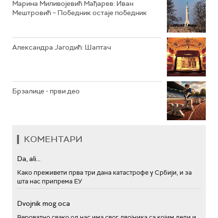
Марина Миливојевић Мађарев: Иван
Мештровић – Победник остаје победник
Александра Јагодић: Шаптач
Брзалице - први део
КОМЕНТАРИ
Da, ali...
Како преживети прва три дана катастрофе у Србији, и за
шта нас припрема ЕУ
Dvojnik mog oca
Вероватно свако од нас има свог двојника са којим дели и