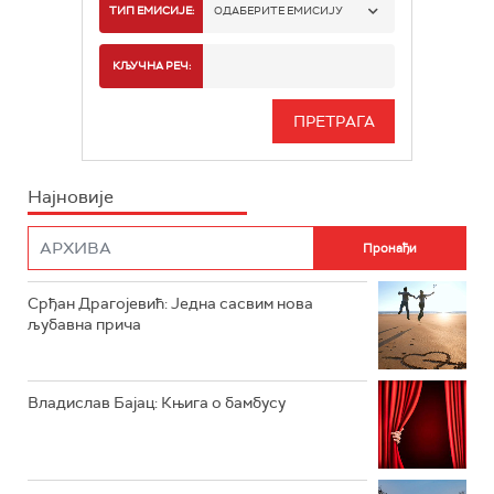
РАДИО БЕОГРАД 1
ТИП ЕМИСИЈЕ:
ОДАБЕРИТЕ ЕМИСИЈУ
РАДИО БЕОГРАД 2
СПОРТ
КЉУЧНА РЕЧ:
РАДИО БЕОГРАД 3
СЕРИЈА
БЕОГРАД 202
ИНФО
Најновије
РАДИО ПЛЕТЕНИЦА
ФИЛМ
РАДИО РОКЕНРОЛЕР
РАДИО ЏУБОКС
Срђан Драгојевић: Једна сасвим нова
љубавна прича
РАДИО ВРТЕШКА
РАДИО ЏЕЗЕР
Владислав Бајац: Књига о бамбусу
АРХИВ