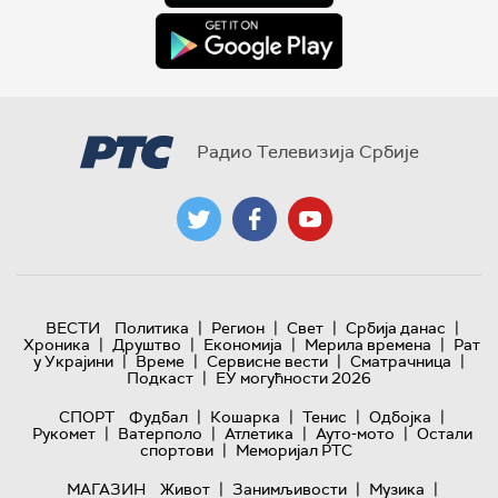
Радио Телевизија Србије
|
|
|
|
ВЕСТИ
Политика
Регион
Свет
Србија данас
|
|
|
|
Хроника
Друштво
Економија
Мерила времена
Рат
|
|
|
|
у Украјини
Време
Сервисне вести
Сматрачница
|
Подкаст
ЕУ могућности 2026
|
|
|
|
СПОРТ
Фудбал
Кошарка
Тенис
Одбојка
|
|
|
|
Рукомет
Ватерполо
Атлетика
Ауто-мото
Остали
|
спортови
Меморијал РТС
|
|
|
МАГАЗИН
Живот
Занимљивости
Музика