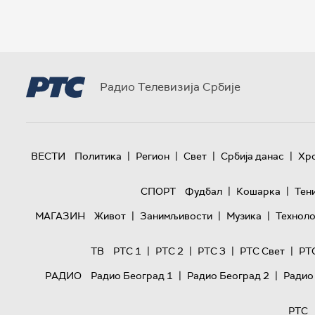
Радио Телевизија Србије
|
|
|
|
ВЕСТИ
Политика
Регион
Свет
Србија данас
Хр
|
|
СПОРТ
Фудбал
Кошарка
Тен
|
|
|
МАГАЗИН
Живот
Занимљивости
Музика
Техноло
|
|
|
|
ТВ
РТС 1
РТС 2
РТС 3
РТС Свет
РТ
|
|
РАДИО
Радио Београд 1
Радио Београд 2
Радио
РТС