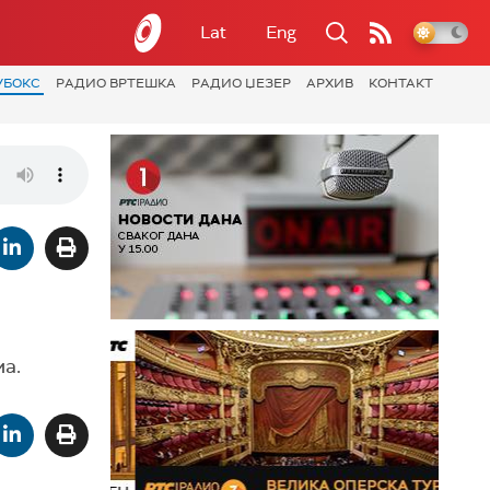
Lat
Eng
УБОКС
РАДИО ВРТЕШКА
РАДИО ЏЕЗЕР
АРХИВ
КОНТАКТ
ма.