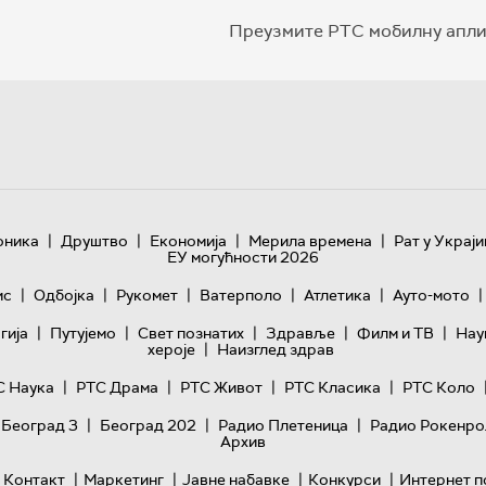
Преузмите РТС мобилну апли
|
|
|
|
оника
Друштво
Економија
Мерила времена
Рат у Украји
ЕУ могућности 2026
|
|
|
|
|
|
ис
Одбојка
Рукомет
Ватерполо
Атлетика
Ауто-мото
|
|
|
|
|
гијa
Путујемо
Свет познатих
Здравље
Филм и ТВ
Нау
|
хероје
Наизглед здрав
|
|
|
|
С Наука
РТС Драма
РТС Живот
РТС Класика
РТС Коло
|
|
|
 Београд 3
Београд 202
Радио Плетеница
Радио Рокенро
Архив
|
|
|
|
Контакт
Маркетинг
Јавне набавке
Конкурси
Интернет п