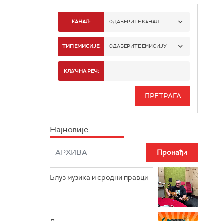
КАНАЛ:
ОДАБЕРИТЕ КАНАЛ
РАДИО БЕОГРАД 1
ТИП ЕМИСИЈЕ:
ОДАБЕРИТЕ ЕМИСИЈУ
РАДИО БЕОГРАД 2
СПОРТ
КЉУЧНА РЕЧ:
РАДИО БЕОГРАД 3
СЕРИЈА
БЕОГРАД 202
ИНФО
Најновије
РАДИО ПЛЕТЕНИЦА
ФИЛМ
РАДИО РОКЕНРОЛЕР
РАДИО ЏУБОКС
Блуз музика и сродни правци
РАДИО ВРТЕШКА
РАДИО ЏЕЗЕР