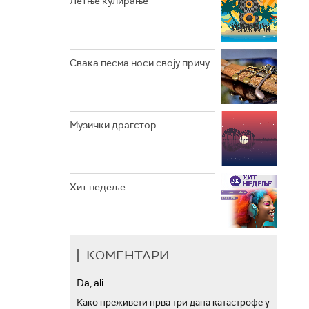
Летње кулирање
АРХИВ
Свака песма носи своју причу
Музички драгстор
Хит недеље
КОМЕНТАРИ
Da, ali...
Како преживети прва три дана катастрофе у