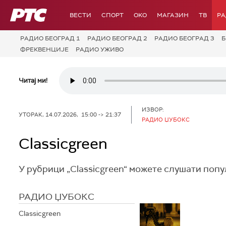
РТС
ВЕСТИ
СПОРТ
OKO
МАГАЗИН
ТВ
Р
РАДИО БЕОГРАД 1
РАДИО БЕОГРАД 2
РАДИО БЕОГРАД 3
Б
ФРЕКВЕНЦИЈЕ
РАДИО УЖИВО
Читај ми!
ИЗВОР:
УТОРАК, 14.07.2026, 15:00 -> 21:37
РАДИО ЏУБОКС
Classicgreen
У рубрици „Classicgreen“ можете слушати поп
РАДИО ЏУБОКС
Classicgreen