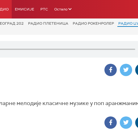
АДИО
ЕМИСИЈЕ
РТС
Остало
ЕОГРАД 202
РАДИО ПЛЕТЕНИЦА
РАДИО РОКЕНРОЛЕР
РАДИО Џ
уларне мелодије класичне музике у поп аранжмани