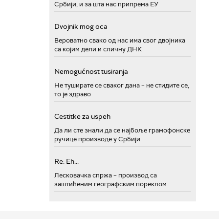
Србији, и за шта нас припрема ЕУ
Dvojnik mog oca
Вероватно свако од нас има свог двојника
са којим дели и сличну ДНК
Nemogućnost tusiranja
Не туширате се сваког дана – не стидите се,
то је здраво
Cestitke za uspeh
Да ли сте знали да се најбоље грамофонске
ручице производе у Србији
Re: Eh...
Лесковачка спржа – производ са
заштићеним географским пореклом