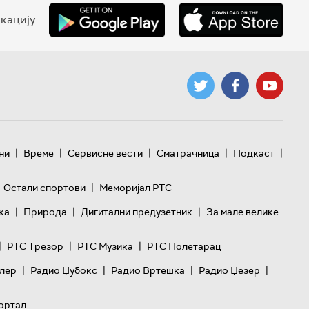
кацију
|
|
|
|
|
ни
Време
Сервисне вести
Сматрачница
Подкаст
|
Остали спортови
Меморијал РТС
|
|
|
ка
Природа
Дигитални предузетник
За мале велике
|
|
|
РТС Трезор
РТС Музика
РТС Полетарац
|
|
|
|
лер
Радио Џубокс
Радио Вртешка
Радио Џезер
ортал