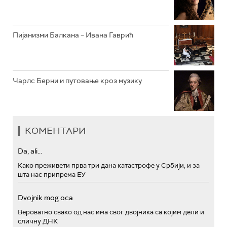
Пијанизми Балкана – Ивана Гаврић
Чарлс Берни и путовање кроз музику
КОМЕНТАРИ
Da, ali...
Како преживети прва три дана катастрофе у Србији, и за
шта нас припрема ЕУ
Dvojnik mog oca
Вероватно свако од нас има свог двојника са којим дели и
сличну ДНК