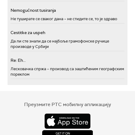
Nemogućnost tusiranja
Не туширате се сваког дана – не стидите се, то је здраво
Cestitke za uspeh
Да ли сте знали да се најбоље грамофонске ручице
производе у Србији
Re: Eh...
Лесковачка спржа – производ са заштићеним географским
пореклом
Преузмите РТС мобилну апликацију