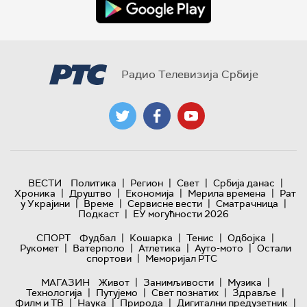
Радио Телевизија Србије
|
|
|
|
ВЕСТИ
Политика
Регион
Свет
Србија данас
|
|
|
|
Хроника
Друштво
Економија
Мерила времена
Рат
|
|
|
|
у Украјини
Време
Сервисне вести
Сматрачница
|
Подкаст
ЕУ могућности 2026
|
|
|
|
СПОРТ
Фудбал
Кошарка
Тенис
Одбојка
|
|
|
|
Рукомет
Ватерполо
Атлетика
Ауто-мото
Остали
|
спортови
Меморијал РТС
|
|
|
МАГАЗИН
Живот
Занимљивости
Музика
|
|
|
|
Технологијa
Путујемо
Свет познатих
Здравље
|
|
|
|
Филм и ТВ
Наука
Природа
Дигитални предузетник