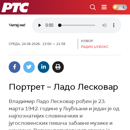
РТС
Читај ми!
ИЗВОР:
СРЕДА, 24.06.2026, 13:00 -> 21:58
РАДИО ЏУБОКС
Портрет – Ладо Лесковар
Владимир Ладо Лесковар рођен је 23.
марта 1942. године у Љубљани и један је од
најпознатијих словеначких и
југословенских певача забавне музике и