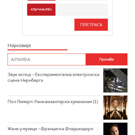
РАДИО БЕОГРАД 2
СПОРТ
КЉУЧНА РЕЧ:
РАДИО БЕОГРАД 3
СЕРИЈА
БЕОГРАД 202
ИНФО
Најновије
РАДИО ПЛЕТЕНИЦА
ФИЛМ
РАДИО РОКЕНРОЛЕР
РАДИО ЏУБОКС
Звук испод – Експериментална електронска
сцена Нирнберга
РАДИО ВРТЕШКА
РАДИО ЏЕЗЕР
Пол Лемерл: Рани византијски хуманизам (1)
АРХИВ
Жене у музици – Франциска Флајшандерл