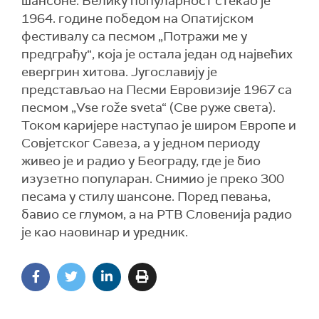
шансоне. Велику популарност стекао је
1964. године победом на Опатијском
фестивалу са песмом „Потражи ме у
предграђу“, која је остала један од највећих
евергрин хитова. Југославију је
представљао на Песми Евровизије 1967 са
песмом „Vse rože sveta“ (Све руже света).
Током каријере наступао је широм Европе и
Совјетског Савеза, а у једном периоду
живео је и радио у Београду, где је био
изузетно популаран. Снимио је преко 300
песама у стилу шансоне. Поред певања,
бавио се глумом, а на РТВ Словенија радио
је као наовинар и уредник.