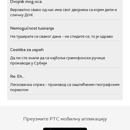
Dvojnik mog oca
Вероватно свако од нас има свог двојника са којим дели и
сличну ДНК
Nemogućnost tusiranja
Не туширате се сваког дана – не стидите се, то је здраво
Cestitke za uspeh
Да ли сте знали да се најбоље грамофонске ручице
производе у Србији
Re: Eh...
Лесковачка спржа – производ са заштићеним географским
пореклом
Преузмите РТС мобилну апликацију