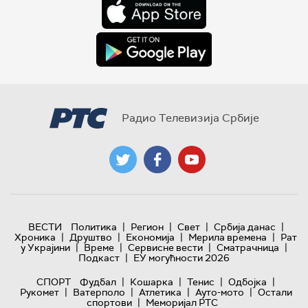
Радио Телевизија Србије
|
|
|
|
ВЕСТИ
Политика
Регион
Свет
Србија данас
|
|
|
|
Хроника
Друштво
Економија
Мерила времена
Рат
|
|
|
|
у Украјини
Време
Сервисне вести
Сматрачница
|
Подкаст
ЕУ могућности 2026
|
|
|
|
СПОРТ
Фудбал
Кошарка
Тенис
Одбојка
|
|
|
|
Рукомет
Ватерполо
Атлетика
Ауто-мото
Остали
|
спортови
Меморијал РТС