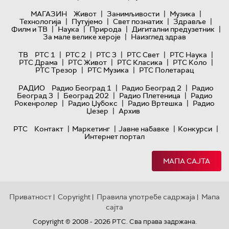
|
|
|
МАГАЗИН
Живот
Занимљивости
Музика
|
|
|
|
Технологијa
Путујемо
Свет познатих
Здравље
|
|
|
|
Филм и ТВ
Наука
Природа
Дигитални предузетник
|
За мале велике хероје
Наизглед здрав
|
|
|
|
|
ТВ
РТС 1
РТС 2
РТС 3
РТС Свет
РТС Наука
|
|
|
|
РТС Драма
РТС Живот
РТС Класика
РТС Коло
|
|
РТС Трезор
РТС Музика
РТС Полетарац
|
|
РАДИО
Радио Београд 1
Радио Београд 2
Радио
|
|
|
Београд 3
Београд 202
Радио Плетеница
Радио
|
|
|
Рокенролер
Радио Џубокс
Радио Вртешка
Радио
|
Џезер
Архив
|
|
|
|
РТС
Контакт
Маркетинг
Јавне набавке
Конкурси
Интернет портал
МАПА САЈТА
Приватност
Copyright
Правила употребе садржаја
Мапа
|
|
|
сајта
Copyright © 2008 - 2026 РТС. Сва права задржана.