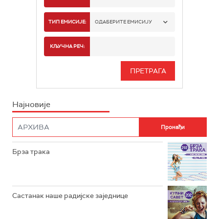
РАДИО БЕОГРАД 1
ТИП ЕМИСИЈЕ:
ОДАБЕРИТЕ ЕМИСИЈУ
РАДИО БЕОГРАД 2
СПОРТ
КЉУЧНА РЕЧ:
РАДИО БЕОГРАД 3
СЕРИЈА
БЕОГРАД 202
ИНФО
Најновије
РАДИО ПЛЕТЕНИЦА
ФИЛМ
РАДИО РОКЕНРОЛЕР
РАДИО ЏУБОКС
Брза трака
РАДИО ВРТЕШКА
РАДИО ЏЕЗЕР
Састанак наше радијске заједнице
АРХИВ