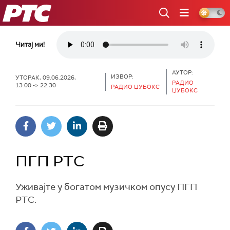
РТС
Читај ми!
АУТОР:
ИЗВОР:
УТОРАК, 09.06.2026,
РАДИО
13:00 -> 22:30
РАДИО ЏУБОКС
ЏУБОКС
ПГП РТС
Уживајте у богатом музичком опусу ПГП
РТС.