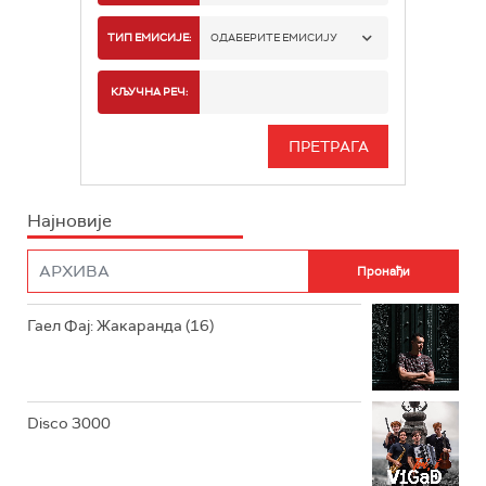
РАДИО БЕОГРАД 1
ТИП ЕМИСИЈЕ:
ОДАБЕРИТЕ ЕМИСИЈУ
РАДИО БЕОГРАД 2
СПОРТ
КЉУЧНА РЕЧ:
РАДИО БЕОГРАД 3
СЕРИЈА
БЕОГРАД 202
ИНФО
Најновије
РАДИО ПЛЕТЕНИЦА
ФИЛМ
РАДИО РОКЕНРОЛЕР
РАДИО ЏУБОКС
Гаел Фај: Жакаранда (16)
РАДИО ВРТЕШКА
РАДИО ЏЕЗЕР
Disco 3000
АРХИВ