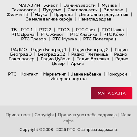
|
|
|
МАГАЗИН
Живот
Занимљивости
Музика
|
|
|
|
Технологијa
Путујемо
Свет познатих
Здравље
|
|
|
|
Филм и ТВ
Наука
Природа
Дигитални предузетник
|
За мале велике хероје
Наизглед здрав
|
|
|
|
|
ТВ
РТС 1
РТС 2
РТС 3
РТС Свет
РТС Наука
|
|
|
|
РТС Драма
РТС Живот
РТС Класика
РТС Коло
|
|
РТС Трезор
РТС Музика
РТС Полетарац
|
|
РАДИО
Радио Београд 1
Радио Београд 2
Радио
|
|
|
Београд 3
Београд 202
Радио Плетеница
Радио
|
|
|
Рокенролер
Радио Џубокс
Радио Вртешка
Радио
|
Џезер
Архив
|
|
|
|
РТС
Контакт
Маркетинг
Јавне набавке
Конкурси
Интернет портал
МАПА САЈТА
Приватност
Copyright
Правила употребе садржаја
Мапа
|
|
|
сајта
Copyright © 2008 - 2026 РТС. Сва права задржана.