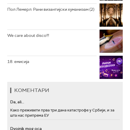
Пол Лемерл: Рани византијски хуманизам (2)
We care about disco!!!
18. емисија
КОМЕНТАРИ
Da, ali...
Како преживети прва три дана катастрофе у Србији, и за
шта нас припрема ЕУ
Dvojnik mog oca