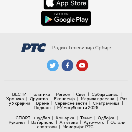
Радио Телевизија Србије
|
|
|
|
ВЕСТИ
Политика
Регион
Свет
Србија данас
|
|
|
|
Хроника
Друштво
Економија
Мерила времена
Рат
|
|
|
|
у Украјини
Време
Сервисне вести
Сматрачница
|
Подкаст
ЕУ могућности 2026
|
|
|
|
СПОРТ
Фудбал
Кошарка
Тенис
Одбојка
|
|
|
|
Рукомет
Ватерполо
Атлетика
Ауто-мото
Остали
|
спортови
Меморијал РТС