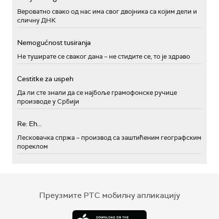
Вероватно свако од нас има свог двојника са којим дели и
сличну ДНК
Nemogućnost tusiranja
Не туширате се сваког дана – не стидите се, то је здраво
Cestitke za uspeh
Да ли сте знали да се најбоље грамофонске ручице
производе у Србији
Re: Eh...
Лесковачка спржа – производ са заштићеним географским
пореклом
Преузмите РТС мобилну апликацију