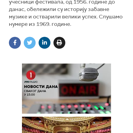
учесници фестивала, од 1956. године до
данас, обележили су историју забавне
музике и остварили велики успех. Слушамо
нумере из 1969. године.