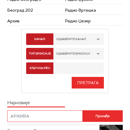
Београд 202
Радио Вртешка
Архив
Радио Џезер
КАНАЛ:
ОДАБЕРИТЕ КАНАЛ
РАДИО БЕОГРАД 1
ТИП ЕМИСИЈЕ:
ОДАБЕРИТЕ ЕМИСИЈУ
РАДИО БЕОГРАД 2
СПОРТ
КЉУЧНА РЕЧ:
РАДИО БЕОГРАД 3
СЕРИЈА
БЕОГРАД 202
ИНФО
Најновије
РАДИО ПЛЕТЕНИЦА
ФИЛМ
РАДИО РОКЕНРОЛЕР
РАДИО ЏУБОКС