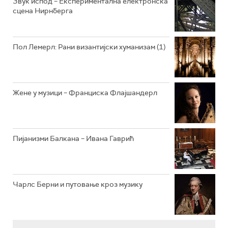
Звук испод – Експериментална електронска
сцена Нирнберга
РАДИО ВРТЕШКА
РАДИО ЏЕЗЕР
Пол Лемерл: Рани византијски хуманизам (1)
АРХИВ
Жене у музици – Франциска Флајшандерл
Пијанизми Балкана – Ивана Гаврић
Чарлс Берни и путовање кроз музику