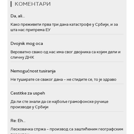
КОМЕНТАРИ
Da, ali...
Како преживети прва три дана катастрофе у Србији, и за
шта нас припрема ЕУ
Dvojnik mog oca
Вероватно свако од нас има свог двојника са којим дели и
сличну ДНК
Nemogućnost tusiranja
Не туширате се сваког дана – не стидите се, то је здраво
Cestitke za uspeh
Да ли сте знали да се најбоље грамофонске ручице
производе у Србији
Re: Eh...
Лесковачка спржа – производ са заштићеним географским