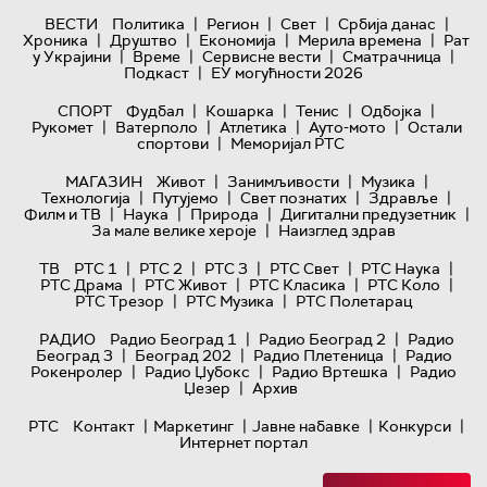
|
|
|
|
ВЕСТИ
Политика
Регион
Свет
Србија данас
|
|
|
|
Хроника
Друштво
Економија
Мерила времена
Рат
|
|
|
|
у Украјини
Време
Сервисне вести
Сматрачница
|
Подкаст
ЕУ могућности 2026
|
|
|
|
СПОРТ
Фудбал
Кошарка
Тенис
Одбојка
|
|
|
|
Рукомет
Ватерполо
Атлетика
Ауто-мото
Остали
|
спортови
Меморијал РТС
|
|
|
МАГАЗИН
Живот
Занимљивости
Музика
|
|
|
|
Технологијa
Путујемо
Свет познатих
Здравље
|
|
|
|
Филм и ТВ
Наука
Природа
Дигитални предузетник
|
За мале велике хероје
Наизглед здрав
|
|
|
|
|
ТВ
РТС 1
РТС 2
РТС 3
РТС Свет
РТС Наука
|
|
|
|
РТС Драма
РТС Живот
РТС Класика
РТС Коло
|
|
РТС Трезор
РТС Музика
РТС Полетарац
|
|
РАДИО
Радио Београд 1
Радио Београд 2
Радио
|
|
|
Београд 3
Београд 202
Радио Плетеница
Радио
|
|
|
Рокенролер
Радио Џубокс
Радио Вртешка
Радио
|
Џезер
Архив
|
|
|
|
РТС
Контакт
Маркетинг
Јавне набавке
Конкурси
Интернет портал