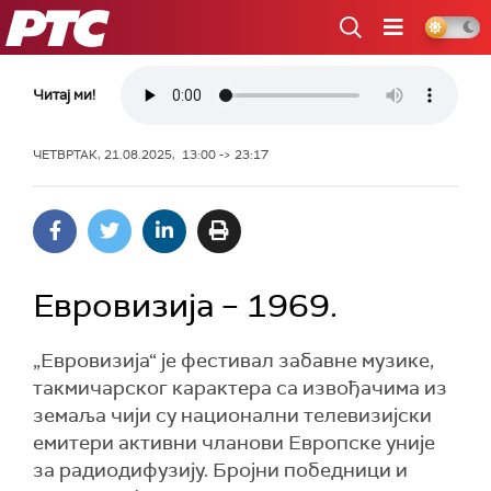
РТС
Читај ми!
ЧЕТВРТАК, 21.08.2025, 13:00 -> 23:17
Евровизија – 1969.
„Евровизија“ је фестивал забавне музике,
такмичарског карактера са извођачима из
земаља чији су национални телевизијски
емитери активни чланови Европске уније
за радиодифузију. Бројни победници и