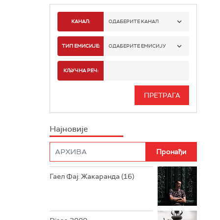
КАНАЛ:
ОДАБЕРИТЕ КАНАЛ
РАДИО БЕОГРАД 1
ТИП ЕМИСИЈЕ:
ОДАБЕРИТЕ ЕМИСИЈУ
РАДИО БЕОГРАД 2
СПОРТ
КЉУЧНА РЕЧ:
РАДИО БЕОГРАД 3
СЕРИЈА
БЕОГРАД 202
ИНФО
Најновије
РАДИО ПЛЕТЕНИЦА
ФИЛМ
РАДИО РОКЕНРОЛЕР
РАДИО ЏУБОКС
Гаел Фај: Жакаранда (16)
РАДИО ВРТЕШКА
РАДИО ЏЕЗЕР