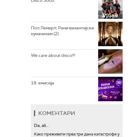
Disco 3000
АРХИВ
Пол Лемерл: Рани византијски
хуманизам (2)
We care about disco!!!
18. емисија
КОМЕНТАРИ
Da, ali...
Како преживети прва три дана катастрофе у