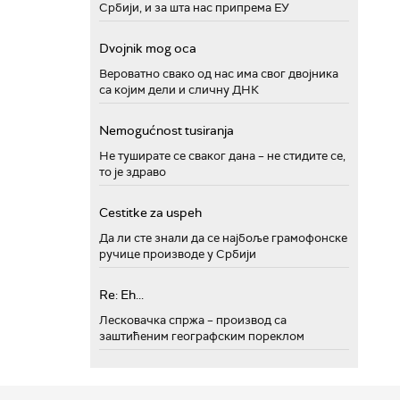
Србији, и за шта нас припрема ЕУ
Dvojnik mog oca
Вероватно свако од нас има свог двојника
са којим дели и сличну ДНК
Nemogućnost tusiranja
Не туширате се сваког дана – не стидите се,
то је здраво
Cestitke za uspeh
Да ли сте знали да се најбоље грамофонске
ручице производе у Србији
Re: Eh...
Лесковачка спржа – производ са
заштићеним географским пореклом