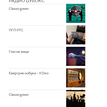
РАДИО ЏУБОКС
Classicgreen
ПГП РТС
Гласне жице
Евергрин азбука – Il Divo
Classicgreen