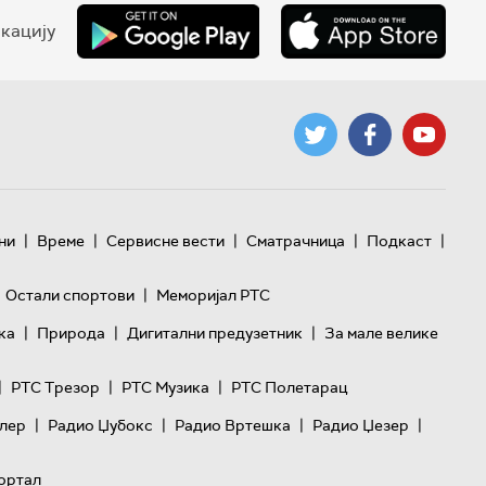
кацију
|
|
|
|
|
ни
Време
Сервисне вести
Сматрачница
Подкаст
|
Остали спортови
Меморијал РТС
|
|
|
ка
Природа
Дигитални предузетник
За мале велике
|
|
|
РТС Трезор
РТС Музика
РТС Полетарац
|
|
|
|
лер
Радио Џубокс
Радио Вртешка
Радио Џезер
ортал