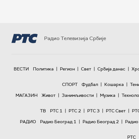
Радио Телевизија Србије
|
|
|
|
ВЕСТИ
Политика
Регион
Свет
Србија данас
Хр
|
|
СПОРТ
Фудбал
Кошарка
Тен
|
|
|
МАГАЗИН
Живот
Занимљивости
Музика
Техноло
|
|
|
|
ТВ
РТС 1
РТС 2
РТС 3
РТС Свет
РТ
|
|
РАДИО
Радио Београд 1
Радио Београд 2
Радио
РТС