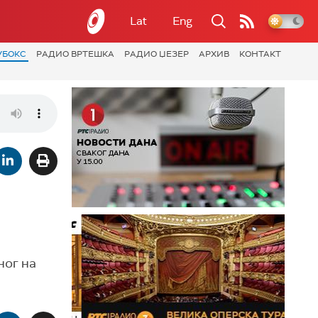
Lat
Eng
УБОКС
РАДИО ВРТЕШКА
РАДИО ЏЕЗЕР
АРХИВ
КОНТАКТ
ног на