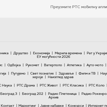
Преузмите РТС мобилну апли
|
|
|
|
оника
Друштво
Економија
Мерила времена
Рат у Украји
ЕУ могућности 2026
|
|
|
|
|
|
ис
Одбојка
Рукомет
Ватерполо
Атлетика
Ауто-мото
|
|
|
|
|
гијa
Путујемо
Свет познатих
Здравље
Филм и ТВ
Нау
|
хероје
Наизглед здрав
|
|
|
|
С Наука
РТС Драма
РТС Живот
РТС Класика
РТС Коло
|
|
|
 Београд 3
Београд 202
Радио Плетеница
Радио Рокенро
Архив
|
|
|
|
Контакт
Маркетинг
Јавне набавке
Конкурси
Интернет п