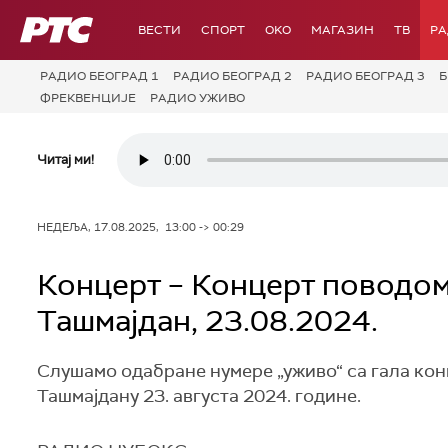
РТС
ВЕСТИ
СПОРТ
OKO
МАГАЗИН
ТВ
Р
РАДИО БЕОГРАД 1
РАДИО БЕОГРАД 2
РАДИО БЕОГРАД 3
Б
ФРЕКВЕНЦИЈЕ
РАДИО УЖИВО
Читај ми!
НЕДЕЉА, 17.08.2025, 13:00 -> 00:29
Концерт – Концерт поводом
Ташмајдан, 23.08.2024.
Слушамо одабране нумере „уживо“ са гала ко
Ташмајдану 23. августа 2024. године.