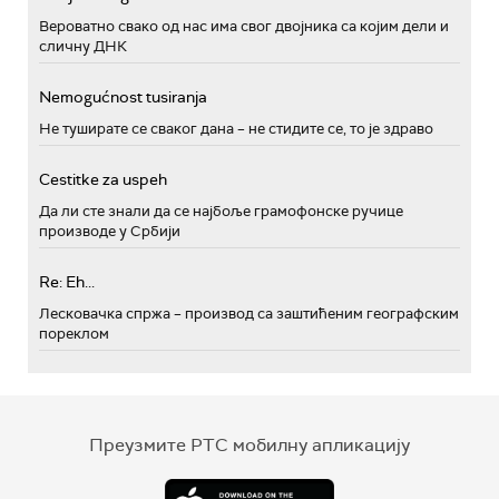
Вероватно свако од нас има свог двојника са којим дели и
сличну ДНК
Nemogućnost tusiranja
Не туширате се сваког дана – не стидите се, то је здраво
Cestitke za uspeh
Да ли сте знали да се најбоље грамофонске ручице
производе у Србији
Re: Eh...
Лесковачка спржа – производ са заштићеним географским
пореклом
Преузмите РТС мобилну апликацију