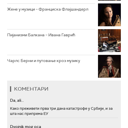
Жене у музици – Франциска Флајшандерл
Пијанизми Балкана – Ивана Гаврић
Чарлс Берни и путовање кроз музику
КОМЕНТАРИ
Da, ali...
Како преживети прва три дана катастрофе у Србији, и за
шта нас припрема ЕУ
Dvojnik mog oca