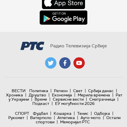
Радио Телевизија Србије
|
|
|
|
ВЕСТИ
Политика
Регион
Свет
Србија данас
|
|
|
|
Хроника
Друштво
Економија
Мерила времена
Рат
|
|
|
|
у Украјини
Време
Сервисне вести
Сматрачница
|
Подкаст
ЕУ могућности 2026
|
|
|
|
СПОРТ
Фудбал
Кошарка
Тенис
Одбојка
|
|
|
|
Рукомет
Ватерполо
Атлетика
Ауто-мото
Остали
|
спортови
Меморијал РТС