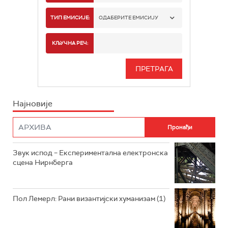
РАДИО БЕОГРАД 1
ТИП ЕМИСИЈЕ:
ОДАБЕРИТЕ ЕМИСИЈУ
РАДИО БЕОГРАД 2
СПОРТ
КЉУЧНА РЕЧ:
РАДИО БЕОГРАД 3
СЕРИЈА
БЕОГРАД 202
ИНФО
Најновије
РАДИО ПЛЕТЕНИЦА
ФИЛМ
РАДИО РОКЕНРОЛЕР
РАДИО ЏУБОКС
Звук испод – Експериментална електронска
сцена Нирнберга
РАДИО ВРТЕШКА
РАДИО ЏЕЗЕР
Пол Лемерл: Рани византијски хуманизам (1)
АРХИВ