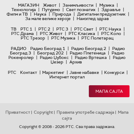
|
|
|
МАГАЗИН
Живот
Занимљивости
Музика
|
|
|
|
Технологијa
Путујемо
Свет познатих
Здравље
|
|
|
|
Филм и ТВ
Наука
Природа
Дигитални предузетник
|
За мале велике хероје
Наизглед здрав
|
|
|
|
|
ТВ
РТС 1
РТС 2
РТС 3
РТС Свет
РТС Наука
|
|
|
|
РТС Драма
РТС Живот
РТС Класика
РТС Коло
|
|
РТС Трезор
РТС Музика
РТС Полетарац
|
|
РАДИО
Радио Београд 1
Радио Београд 2
Радио
|
|
|
Београд 3
Београд 202
Радио Плетеница
Радио
|
|
|
Рокенролер
Радио Џубокс
Радио Вртешка
Радио
|
Џезер
Архив
|
|
|
|
РТС
Контакт
Маркетинг
Јавне набавке
Конкурси
Интернет портал
МАПА САЈТА
Приватност
Copyright
Правила употребе садржаја
Мапа
|
|
|
сајта
Copyright © 2008 - 2026 РТС. Сва права задржана.