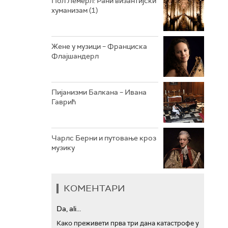
Пол Лемерл: Рани византијски
хуманизам (1)
АРХИВ
Жене у музици – Франциска
Флајшандерл
Пијанизми Балкана – Ивана
Гаврић
Чарлс Берни и путовање кроз
музику
КОМЕНТАРИ
Da, ali...
Како преживети прва три дана катастрофе у