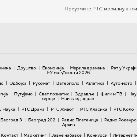
Преузмите РТС мобилну апли
|
|
|
|
оника
Друштво
Економија
Мерила времена
Рат у Украји
ЕУ могућности 2026
|
|
|
|
|
|
ис
Одбојка
Рукомет
Ватерполо
Атлетика
Ауто-мото
|
|
|
|
|
гијa
Путујемо
Свет познатих
Здравље
Филм и ТВ
Нау
|
хероје
Наизглед здрав
|
|
|
|
С Наука
РТС Драма
РТС Живот
РТС Класика
РТС Коло
|
|
|
 Београд 3
Београд 202
Радио Плетеница
Радио Рокенро
Архив
|
|
|
|
Контакт
Маркетинг
Јавне набавке
Конкурси
Интернет п