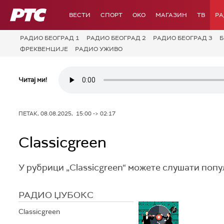
РТС
ВЕСТИ
СПОРТ
OKO
МАГАЗИН
ТВ
Р
РАДИО БЕОГРАД 1
РАДИО БЕОГРАД 2
РАДИО БЕОГРАД 3
Б
ФРЕКВЕНЦИЈЕ
РАДИО УЖИВО
Читај ми!
ПЕТАК, 08.08.2025, 15:00 -> 02:17
Classicgreen
У рубрици „Classicgreen“ можете слушати поп
РАДИО ЏУБОКС
Classicgreen