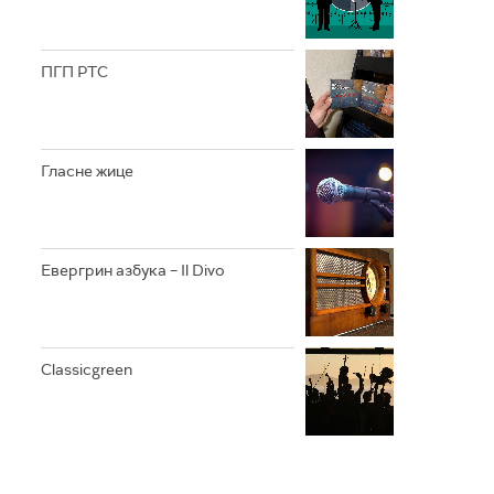
ПГП РТС
Гласне жице
Евергрин азбука – Il Divo
Classicgreen