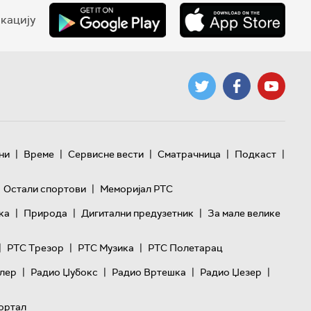
кацију
|
|
|
|
|
ни
Време
Сервисне вести
Сматрачница
Подкаст
|
Остали спортови
Меморијал РТС
|
|
|
ка
Природа
Дигитални предузетник
За мале велике
|
|
|
РТС Трезор
РТС Музика
РТС Полетарац
|
|
|
|
лер
Радио Џубокс
Радио Вртешка
Радио Џезер
ортал