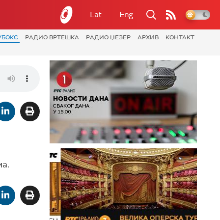
Lat
Eng
УБОКС
РАДИО ВРТЕШКА
РАДИО ЏЕЗЕР
АРХИВ
КОНТАКТ
ма.