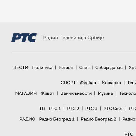
Радио Телевизија Србије
|
|
|
|
ВЕСТИ
Политика
Регион
Свет
Србија данас
Хр
|
|
СПОРТ
Фудбал
Кошарка
Тен
|
|
|
МАГАЗИН
Живот
Занимљивости
Музика
Техноло
|
|
|
|
ТВ
РТС 1
РТС 2
РТС 3
РТС Свет
РТ
|
|
РАДИО
Радио Београд 1
Радио Београд 2
Радио
РТС