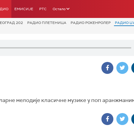
АДИО
ЕМИСИЈЕ
РТС
Остало
ЕОГРАД 202
РАДИО ПЛЕТЕНИЦА
РАДИО РОКЕНРОЛЕР
РАДИО Џ
уларне мелодије класичне музике у поп аранжмани