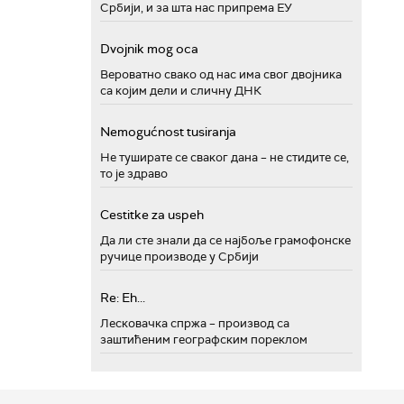
Србији, и за шта нас припрема ЕУ
Dvojnik mog oca
Вероватно свако од нас има свог двојника
са којим дели и сличну ДНК
Nemogućnost tusiranja
Не туширате се сваког дана – не стидите се,
то је здраво
Cestitke za uspeh
Да ли сте знали да се најбоље грамофонске
ручице производе у Србији
Re: Eh...
Лесковачка спржа – производ са
заштићеним географским пореклом