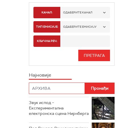
КАНАЛ:
ОДАБЕРИТЕ КАНАЛ
РАДИО БЕОГРАД 1
ТИП ЕМИСИЈЕ:
ОДАБЕРИТЕ ЕМИСИЈУ
РАДИО БЕОГРАД 2
СПОРТ
КЉУЧНА РЕЧ:
РАДИО БЕОГРАД 3
СЕРИЈА
БЕОГРАД 202
ИНФО
Најновије
РАДИО ПЛЕТЕНИЦА
ФИЛМ
РАДИО РОКЕНРОЛЕР
РАДИО ЏУБОКС
Звук испод –
Експериментална
РАДИО ВРТЕШКА
електронска сцена Нирнберга
РАДИО ЏЕЗЕР