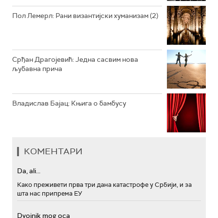
Пол Лемерл: Рани византијски хуманизам (2)
Срђан Драгојевић: Једна сасвим нова
љубавна прича
Владислав Бајац: Књига о бамбусу
КОМЕНТАРИ
Da, ali...
Како преживети прва три дана катастрофе у Србији, и за
шта нас припрема ЕУ
Dvojnik mog oca