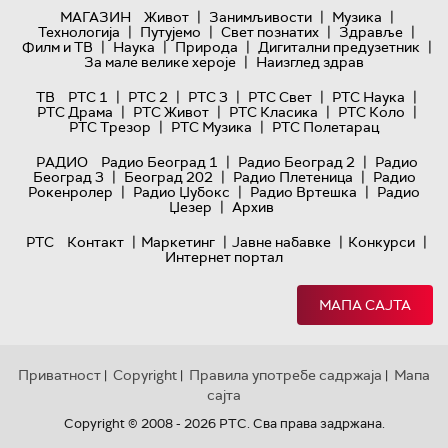
|
|
|
МАГАЗИН
Живот
Занимљивости
Музика
|
|
|
|
Технологијa
Путујемо
Свет познатих
Здравље
|
|
|
|
Филм и ТВ
Наука
Природа
Дигитални предузетник
|
За мале велике хероје
Наизглед здрав
|
|
|
|
|
ТВ
РТС 1
РТС 2
РТС 3
РТС Свет
РТС Наука
|
|
|
|
РТС Драма
РТС Живот
РТС Класика
РТС Коло
|
|
РТС Трезор
РТС Музика
РТС Полетарац
|
|
РАДИО
Радио Београд 1
Радио Београд 2
Радио
|
|
|
Београд 3
Београд 202
Радио Плетеница
Радио
|
|
|
Рокенролер
Радио Џубокс
Радио Вртешка
Радио
|
Џезер
Архив
|
|
|
|
РТС
Контакт
Маркетинг
Јавне набавке
Конкурси
Интернет портал
МАПА САЈТА
Приватност
Copyright
Правила употребе садржаја
Мапа
|
|
|
сајта
Copyright © 2008 - 2026 РТС. Сва права задржана.