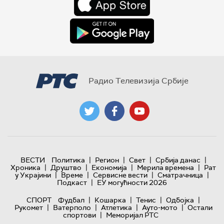
Радио Телевизија Србије
|
|
|
|
ВЕСТИ
Политика
Регион
Свет
Србија данас
|
|
|
|
Хроника
Друштво
Економија
Мерила времена
Рат
|
|
|
|
у Украјини
Време
Сервисне вести
Сматрачница
|
Подкаст
ЕУ могућности 2026
|
|
|
|
СПОРТ
Фудбал
Кошарка
Тенис
Одбојка
|
|
|
|
Рукомет
Ватерполо
Атлетика
Ауто-мото
Остали
|
спортови
Меморијал РТС