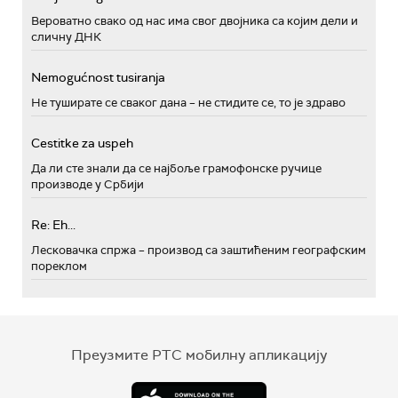
Вероватно свако од нас има свог двојника са којим дели и
сличну ДНК
Nemogućnost tusiranja
Не туширате се сваког дана – не стидите се, то је здраво
Cestitke za uspeh
Да ли сте знали да се најбоље грамофонске ручице
производе у Србији
Re: Eh...
Лесковачка спржа – производ са заштићеним географским
пореклом
Преузмите РТС мобилну апликацију