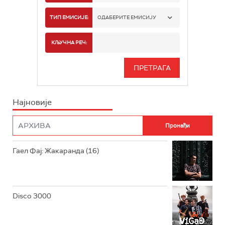
РАДИО БЕОГРАД 1
ТИП ЕМИСИЈЕ:
ОДАБЕРИТЕ ЕМИСИЈУ
РАДИО БЕОГРАД 2
СПОРТ
КЉУЧНА РЕЧ:
РАДИО БЕОГРАД 3
СЕРИЈА
БЕОГРАД 202
ИНФО
Најновије
РАДИО ПЛЕТЕНИЦА
ФИЛМ
РАДИО РОКЕНРОЛЕР
РАДИО ЏУБОКС
Гаел Фај: Жакаранда (16)
РАДИО ВРТЕШКА
РАДИО ЏЕЗЕР
Disco 3000
АРХИВ