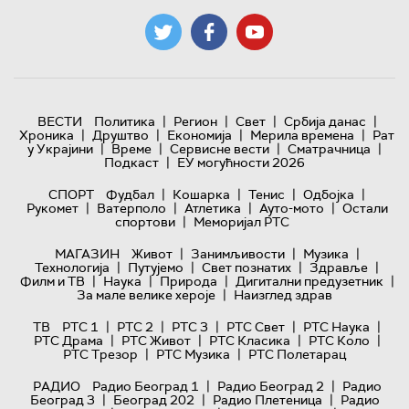
|
|
|
|
ВЕСТИ
Политика
Регион
Свет
Србија данас
|
|
|
|
Хроника
Друштво
Економија
Мерила времена
Рат
|
|
|
|
у Украјини
Време
Сервисне вести
Сматрачница
|
Подкаст
ЕУ могућности 2026
|
|
|
|
СПОРТ
Фудбал
Кошарка
Тенис
Одбојка
|
|
|
|
Рукомет
Ватерполо
Атлетика
Ауто-мото
Остали
|
спортови
Меморијал РТС
|
|
|
МАГАЗИН
Живот
Занимљивости
Музика
|
|
|
|
Технологијa
Путујемо
Свет познатих
Здравље
|
|
|
|
Филм и ТВ
Наука
Природа
Дигитални предузетник
|
За мале велике хероје
Наизглед здрав
|
|
|
|
|
ТВ
РТС 1
РТС 2
РТС 3
РТС Свет
РТС Наука
|
|
|
|
РТС Драма
РТС Живот
РТС Класика
РТС Коло
|
|
РТС Трезор
РТС Музика
РТС Полетарац
|
|
РАДИО
Радио Београд 1
Радио Београд 2
Радио
|
|
|
Београд 3
Београд 202
Радио Плетеница
Радио