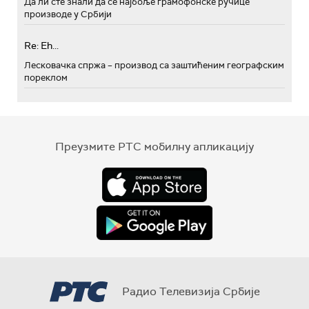
Да ли сте знали да се најбоље грамофонске ручице
производе у Србији
Re: Eh...
Лесковачка спржа – производ са заштићеним географским
пореклом
Преузмите РТС мобилну апликацију
Радио Телевизија Србије