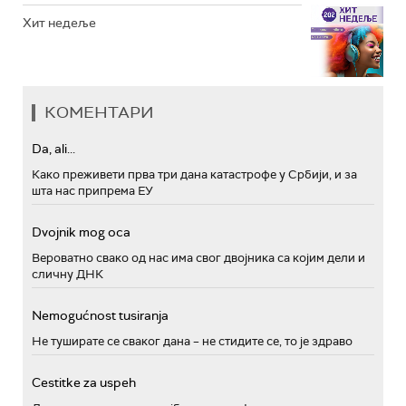
Хит недеље
КОМЕНТАРИ
Da, ali...
Како преживети прва три дана катастрофе у Србији, и за
шта нас припрема ЕУ
Dvojnik mog oca
Вероватно свако од нас има свог двојника са којим дели и
сличну ДНК
Nemogućnost tusiranja
Не туширате се сваког дана – не стидите се, то је здраво
Cestitke za uspeh