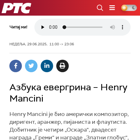
РТС
Читај ми!
НЕДЕЉА, 29.06.2025, 11:00 -> 23:06
Азбука евергрина – Henry
Mancini
Henry Mancini је био амерички композитор,
диригент, аранжер, пијаниста и флаутиста.
Добитник је четири „Оскара“, двадесет
награда „Греми“ и награде „Златни глобус“,