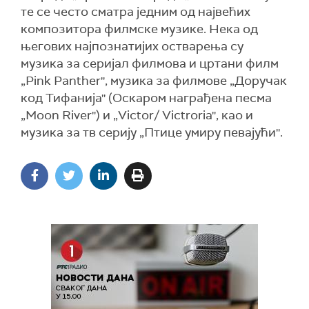
те се често сматра једним од највећих
композитора филмске музике. Нека од
његових најпознатијих остварења су
музика за серијал филмова и цртани филм
„Pink Panther'', музика за филмове „Доручак
код Тифанија'' (Оскаром награђена песма
„Moon River'') и „Victor/ Victroria'', као и
музика за тв серију „Птице умиру певајући''.