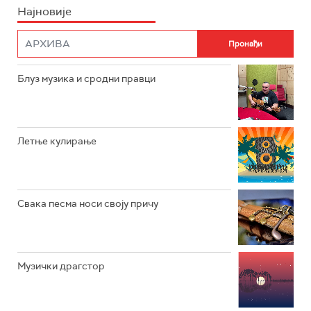
Најновије
РАДИО ПЛЕТЕНИЦА
ФИЛМ
РАДИО РОКЕНРОЛЕР
РАДИО ЏУБОКС
Блуз музика и сродни правци
РАДИО ВРТЕШКА
РАДИО ЏЕЗЕР
Летње кулирање
АРХИВ
Свака песма носи своју причу
Музички драгстор