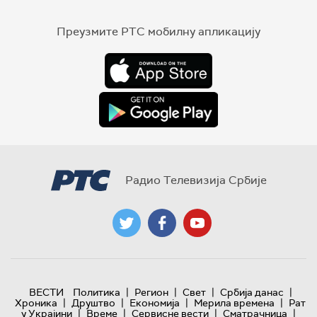
Преузмите РТС мобилну апликацију
Радио Телевизија Србије
|
|
|
|
ВЕСТИ
Политика
Регион
Свет
Србија данас
|
|
|
|
Хроника
Друштво
Економија
Мерила времена
Рат
|
|
|
|
у Украјини
Време
Сервисне вести
Сматрачница