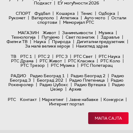
|
Подкаст
ЕУ могућности 2026
|
|
|
|
СПОРТ
Фудбал
Кошарка
Тенис
Одбојка
|
|
|
|
Рукомет
Ватерполо
Атлетика
Ауто-мото
Остали
|
спортови
Меморијал РТС
|
|
|
МАГАЗИН
Живот
Занимљивости
Музика
|
|
|
|
Технологијa
Путујемо
Свет познатих
Здравље
|
|
|
|
Филм и ТВ
Наука
Природа
Дигитални предузетник
|
За мале велике хероје
Наизглед здрав
|
|
|
|
|
ТВ
РТС 1
РТС 2
РТС 3
РТС Свет
РТС Наука
|
|
|
|
РТС Драма
РТС Живот
РТС Класика
РТС Коло
|
|
РТС Трезор
РТС Музика
РТС Полетарац
|
|
РАДИО
Радио Београд 1
Радио Београд 2
Радио
|
|
|
Београд 3
Београд 202
Радио Плетеница
Радио
|
|
|
Рокенролер
Радио Џубокс
Радио Вртешка
Радио
|
Џезер
Архив
|
|
|
|
РТС
Контакт
Маркетинг
Јавне набавке
Конкурси
Интернет портал
МАПА САЈТА