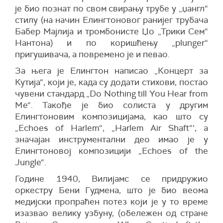
је био познат по свом свирању трубе у „џангл“
стилу (на начин Елингтоновог ранијег трубача
Бабер Мајлија и тромбонисте Џо „Трики Сем“
Нантона) и по коришћењу „plunger“
пригушивача, а повремено је и певао.
За њега је Елингтон написао „Концерт за
Кутија“, који је, када су додати стихови, постао
чувени стандард „Do Nothing till You Hear from
Me“. Такође је био солиста у другим
Елингтоновим композицијама, као што су
„Echoes of Harlem“, „Harlem Air Shaft“‘, а
значајан инструментални део имао је у
Елингтоновој композицији „Echoes of the
Jungle“.
Године 1940, Вилијамс се придружио
оркестру Бени Гудмена, што је био веома
медијски пропраћен потез који је у то време
изазвао велику узбуну, (обележен од стране