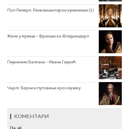
РАДИО ЏЕЗЕР
Пол Лемерл: Рани византијски хуманизам (1)
АРХИВ
Жене у музици – Франциска Флајшандерл
Пијанизми Балкана – Ивана Гаврић
Чарлс Берни и путовање кроз музику
КОМЕНТАРИ
Da, ali...