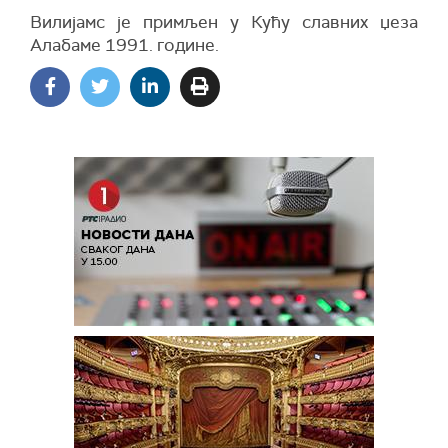
Вилијамс је примљен у Кућу славних џеза
Алабаме 1991. године.