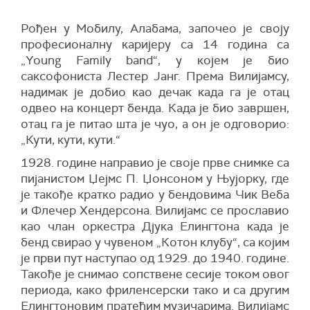
Рођен у Мобилу, Алабама, започео је своју
професионалну каријеру са 14 година са
„Young Family band“, у којем је био
саксофониста Лестер Јанг. Према Вилијамсу,
надимак је добио као дечак када га је отац
одвео на концерт бенда. Када је био завршен,
отац га је питао шта је чуо, а он је одговорио:
„Кути, кути, кути.“
1928. године направио је своје прве снимке са
пијанистом Џејмс П. Џонсоном у Њујорку, где
је такође кратко радио у бендовима Чик Веба
и Флечер Хендерсона. Вилијамс се прославио
као члан оркестра Дјука Елингтона када је
бенд свирао у чувеном „Котон клубу“, са којим
је први пут наступао од 1929. до 1940. године.
Такође је снимао сопствене сесије током овог
периода, како фриленсерски тако и са другим
Елингтоновим пратећим музичарима. Вилијамс