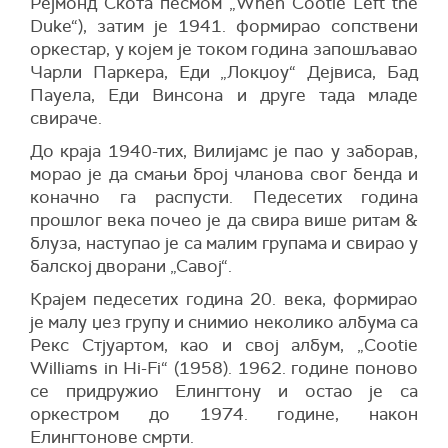
Рејмонд Скота песмом „When Cootie Left the
Duke“), затим је 1941. формирао сопствени
оркестар, у којем је током година запошљавао
Чарли Паркера, Еди „Локџоу“ Дејвиса, Бад
Пауела, Еди Винсона и друге тада младе
свираче.
До краја 1940-тих, Вилијамс је пао у заборав,
морао је да смањи број чланова свог бенда и
коначно га распусти. Педесетих година
прошлог века почео је да свира више ритам &
блуза, наступао је са малим групама и свирао у
балској дворани „Савој“.
Крајем педесетих година 20. века, формирао
је малу џез групу и снимио неколико албума са
Рекс Стјуартом, као и свој албум, „Cootie
Williams in Hi-Fi“ (1958). 1962. године поново
се придружио Елингтону и остао је са
оркестром до 1974. године, након
Елингтонове смрти.