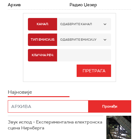
Архив
Радио Џезер
КАНАЛ:
ОДАБЕРИТЕ КАНАЛ
РАДИО БЕОГРАД 1
ТИП ЕМИСИЈЕ:
ОДАБЕРИТЕ ЕМИСИЈУ
РАДИО БЕОГРАД 2
СПОРТ
КЉУЧНА РЕЧ:
РАДИО БЕОГРАД 3
СЕРИЈА
БЕОГРАД 202
ИНФО
Најновије
РАДИО ПЛЕТЕНИЦА
ФИЛМ
РАДИО РОКЕНРОЛЕР
РАДИО ЏУБОКС
Звук испод – Експериментална електронска
сцена Нирнберга
РАДИО ВРТЕШКА