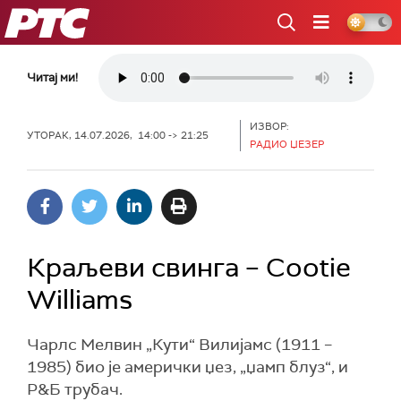
РТС
Читај ми!
ИЗВОР:
УТОРАК, 14.07.2026, 14:00 -> 21:25
РАДИО ЏЕЗЕР
Краљеви свинга – Cootie
Williams
Чарлс Мелвин „Кути“ Вилијамс (1911 –
1985) био је амерички џез, „џамп блуз“, и
Р&Б трубач.