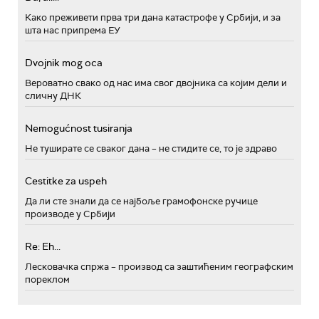
Како преживети прва три дана катастрофе у Србији, и за
шта нас припрема ЕУ
Dvojnik mog oca
Вероватно свако од нас има свог двојника са којим дели и
сличну ДНК
Nemogućnost tusiranja
Не туширате се сваког дана – не стидите се, то је здраво
Cestitke za uspeh
Да ли сте знали да се најбоље грамофонске ручице
производе у Србији
Re: Eh...
Лесковачка спржа – производ са заштићеним географским
пореклом