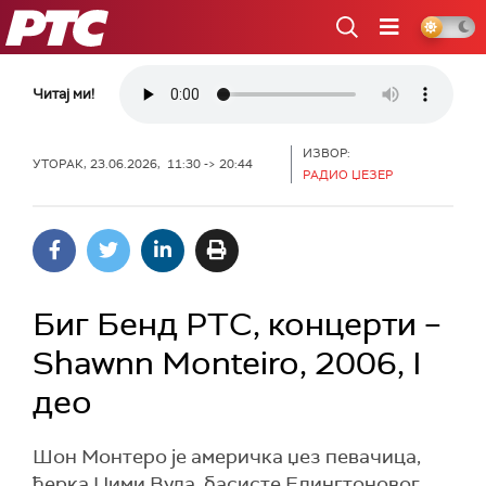
РТС
Читај ми!
ИЗВОР:
УТОРАК, 23.06.2026, 11:30 -> 20:44
РАДИО ЏЕЗЕР
Биг Бенд РТС, концерти –
Shawnn Monteiro, 2006, I
део
Шон Монтеро је америчка џез певачица,
ћерка Џими Вуда, басисте Елингтоновог