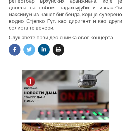
репертоар врхунских аранжмана, које је
донела са собом, надахњујући и извачећи
максимум из нашег биг бенда, који је суверено
водио Стјепко Гут, као диригент и као други
солиста те вечери.
Слушаћете први део снимка овог концерта.