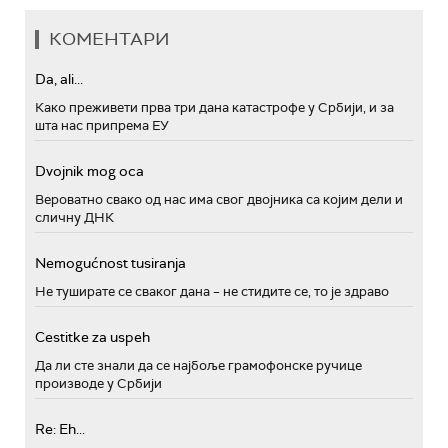
КОМЕНТАРИ
Da, ali...
Како преживети прва три дана катастрофе у Србији, и за
шта нас припрема ЕУ
Dvojnik mog oca
Вероватно свако од нас има свог двојника са којим дели и
сличну ДНК
Nemogućnost tusiranja
Не туширате се сваког дана – не стидите се, то је здраво
Cestitke za uspeh
Да ли сте знали да се најбоље грамофонске ручице
производе у Србији
Re: Eh...