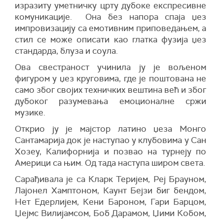
изразиту уметничку црту дубоке експресивне
комуникације. Она без напора спаја џез
импровизацију са емотивним приповедањем, a
стил се може описати као глатка фузија џез
стандарда, блуза и соула.
Ова свестраност учинила ју је вољеном
фигуром у џез круговима, где је поштована не
само због својих техничких вештина већ и због
дубоког разумевања емоционалне сржи
музике.
Открио ју је мајстор латино џеза Монго
Сантамарија док је наступао у клубовима у Сан
Хозеу, Калифорнија и позваo на турнеју по
Америци са њим. Од тада наступа широм света.
Сарађивала је са Кларк Теријем, Реј Брауном,
Лајонел Хамптоном, Каунт Бејзи биг бендом,
Нет Едерлијем, Кени Бароном, Гари Барцом,
Џејмс Вилијамсом, Боб Дарамом, Џими Кобом,