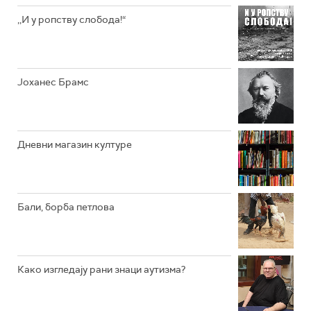
РАДИО ЏУБОКС
,,И у ропству слобода!“
РАДИО ВРТЕШКА
РАДИО ЏЕЗЕР
Јоханес Брамс
АРХИВ
Дневни магазин културе
Бали, борба петлова
Како изгледају рани знаци аутизма?