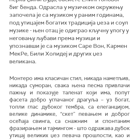
биг бенда. Oдрасла у музичком окружењу
започела је са музиком у раним годинама,
под утицајем богатих традиција џеза и соул
музике - њен отац је одиграо кључну улогу у
неговању љубави према музици и
упознавши је са музиком Саре Вон, Кармен
МекРе, Били Холидеј и других џез
великана.
Монтеро има класичан стил, никада наметљив,
никада суморан, свака њена песма привлачи
пажњу и показује таленат који има, попут
фасета добро углачаног драгуља – уз богат,
топли глас дубоког тембра, са елеганцијом,
велике динамике, “скет” певањем и доброг
осећаја свинга, са снажним и спонтаним
фразирањем и тајмингом - што одражава дубок
утицај великих џез певача прошлости, као и