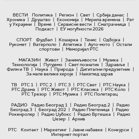
|
|
|
|
ВЕСТИ
Политика
Регион
Свет
Србија данас
|
|
|
|
Хроника
Друштво
Економија
Мерила времена
Рат
|
|
|
|
у Украјини
Време
Сервисне вести
Сматрачница
|
Подкаст
ЕУ могућности 2026
|
|
|
|
СПОРТ
Фудбал
Кошарка
Тенис
Одбојка
|
|
|
|
Рукомет
Ватерполо
Атлетика
Ауто-мото
Остали
|
спортови
Меморијал РТС
|
|
|
МАГАЗИН
Живот
Занимљивости
Музика
|
|
|
|
Технологијa
Путујемо
Свет познатих
Здравље
|
|
|
|
Филм и ТВ
Наука
Природа
Дигитални предузетник
|
За мале велике хероје
Наизглед здрав
|
|
|
|
|
ТВ
РТС 1
РТС 2
РТС 3
РТС Свет
РТС Наука
|
|
|
|
РТС Драма
РТС Живот
РТС Класика
РТС Коло
|
|
РТС Трезор
РТС Музика
РТС Полетарац
|
|
РАДИО
Радио Београд 1
Радио Београд 2
Радио
|
|
|
Београд 3
Београд 202
Радио Плетеница
Радио
|
|
|
Рокенролер
Радио Џубокс
Радио Вртешка
Радио
|
Џезер
Архив
|
|
|
|
РТС
Контакт
Маркетинг
Јавне набавке
Конкурси
Интернет портал