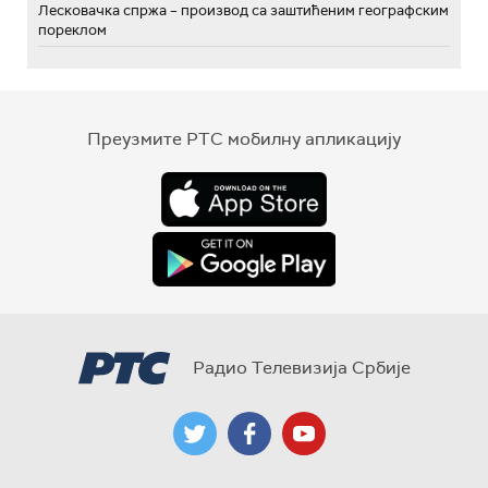
Лесковачка спржа – производ са заштићеним географским
пореклом
Преузмите РТС мобилну апликацију
Радио Телевизија Србије