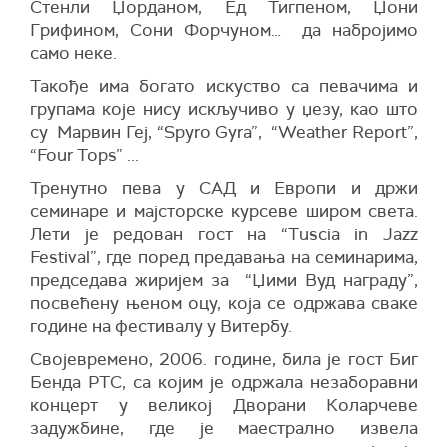
Стенли Џорданом, Ед Тигпеном, Џони
Грифином, Сони Форчуном… да набројимо
само неке.
Такође има богато искуство са певачима и
групама које нису искључиво у џезу, као што
су Марвин Геј, “Spуro Gyra”, “Weather Report”,
“Four Tops” ...
Тренутно пева у СAД и Европи и држи
семинаре и мајсторске курсеве широм света.
Лети је редован гост на “Tuscia in Jazz
Festival”, где поред предавања на семинарима,
председава жиријем за “Џими Вуд награду”,
посвећену њеном оцу, која се одржава сваке
године на фестивалу у Витербу.
Својевремено, 2006. године, била је гост Биг
Бенда РТС, са којим је одржала незаборавни
концерт у великој Дворани Коларчеве
задужбине, где је маестрално извела