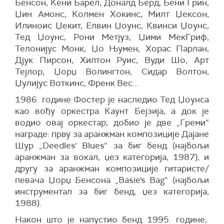
Бенсон, Кени Барел, Доналд Берд, Бени Грин,
Џин Амонс, Колмен Хокинс, Милт Џексон,
Илиноис Џекит, Елвин Џоунс, Квинси Џоунс,
Тед Џоунс, Рони Метјуз, Џими МекГриф,
Телонијус Монк, Џо Њумен, Хорас Парлан,
Дјук Пирсон, Хилтон Руис, Вуди Шо, Арт
Тејлор, Џорџ Волингтон, Сидар Волтон,
Џулијус Воткинс, Френк Вес...
1986. године Фостер је наследио Тед Џоунса
као вођу оркестра Каунт Бејзија, а док је
водио овај оркестар, добио је две „Греми“
награде: прву за аранжман композиције Дајане
Шур „Deedles' Blues“ за биг бенд (најбољи
аранжман за вокал, џез категорија, 1987), и
другу за аранжман композиције гитаристе/
певача Џорџ Бенсона „Basie's Bag“ (најбољи
инструментал за биг бенд, џез категорија,
1988).
Након што је напустио бенд 1995. године,