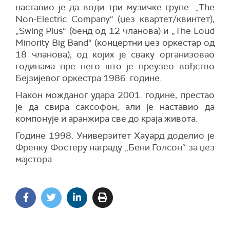
наставио је да води три музичке групе: „The
Non-Electric Company“ (џез квартет/квинтет),
„Swing Plus“ (бенд од 12 чланова) и „The Loud
Minority Big Band“ (концертни џез оркестар од
18 чланова), од којих је сваку организовао
годинама пре него што је преузео вођство
Бејзијевог оркестра 1986. године.
Након можданог удара 2001. године, престао
је да свира саксофон, али је наставио да
компонује и аранжира све до краја живота.
Године 1998. Универзитет Хауард доделио је
Френку Фостеру награду „Бени Голсон“ за џез
мајстора.