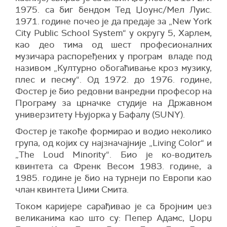
1975. са биг бендом Тед Џоунс/Мел Луис.
1971. године почео је да предаје за „New York
City Public School System“ у округу 5, Харлем,
као део тима од шест професионалних
музичара распоређених у програм владе под
називом „Културно обогаћивање кроз музику,
плес и песму“. Од 1972. до 1976. године,
Фостер је био редовни ванредни професор на
Програму за црначке студије на Државном
универзитету Њујорка у Бафалу (SUNY).
Фостер је такође формирао и водио неколико
група, од којих су најзначајније „Living Color“ и
„The Loud Minority“. Био је ко-водитељ
квинтета са Френк Весом 1983. године, а
1985. године је био на турнеји по Европи као
члан квинтета Џими Смита.
Током каријере сарађивао је са бројним џез
великанима као што су: Пепер Адамс, Џорџ