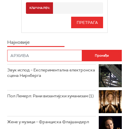
РАДИО БЕОГРАД 2
СПОРТ
КЉУЧНА РЕЧ:
РАДИО БЕОГРАД 3
СЕРИЈА
БЕОГРАД 202
ИНФО
Најновије
РАДИО ПЛЕТЕНИЦА
ФИЛМ
РАДИО РОКЕНРОЛЕР
РАДИО ЏУБОКС
Звук испод – Експериментална електронска
сцена Нирнберга
РАДИО ВРТЕШКА
РАДИО ЏЕЗЕР
Пол Лемерл: Рани византијски хуманизам (1)
АРХИВ
Жене у музици – Франциска Флајшандерл