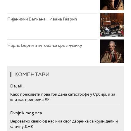
Пијанизми Балкана – Ивана Гаврић
Чарлс Берни и путовање кроз музику
КОМЕНТАРИ
Da, ali...
Како преживети прва три дана катастрофе у Србији, и за
шта нас припрема ЕУ
Dvojnik mog oca
Вероватно свако од нас има свог двојника са којим дели и
сличну ДНК