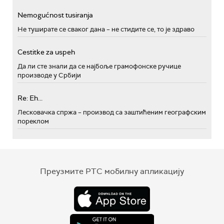
Nemogućnost tusiranja
Не туширате се сваког дана – не стидите се, то је здраво
Cestitke za uspeh
Да ли сте знали да се најбоље грамофонске ручице
производе у Србији
Re: Eh...
Лесковачка спржа – производ са заштићеним географским
пореклом
Преузмите РТС мобилну апликацију