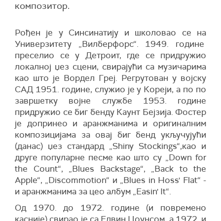
композитор.
Рођен је у Синсинатију и школовао се на
Универзитету „Вилберфорс“. 1949. године
преселио се у Детроит, где се придружио
локалној џез сцени, свирајући са музичарима
као што је Вордел Греј. Регрутован у војску
САД 1951. године, служио је у Кореји, а по по
завршетку војне службе 1953. године
придружио се биг бенду Каунт Бејзија. Фостер
је допринео и аранжманима и оригиналним
композицијама за овај биг бенд укључујући
(данас) џез стандард „Shiny Stockings“,као и
друге популарне песме као што су „Down for
the Count“, „Blues Backstage“, „Back to the
Apple“, „Discommotion“ и „Blues in Hoss' Flat“ -
и аранжманима за цео албум „Easin' It“.
Од 1970. до 1972. године (и повремено
касније) свирао је са Елвин Џоунсом, а 1972. и