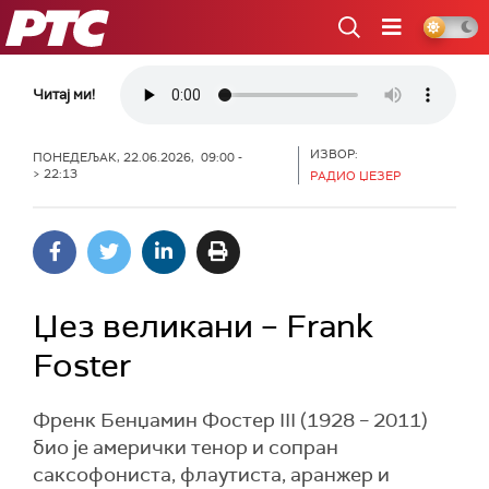
РТС
Читај ми!
ИЗВОР:
ПОНЕДЕЉАК, 22.06.2026, 09:00 -
> 22:13
РАДИО ЏЕЗЕР
Џез великани – Frank
Foster
Френк Бенџамин Фостер III (1928 – 2011)
био је амерички тенор и сопран
саксофониста, флаутиста, аранжер и