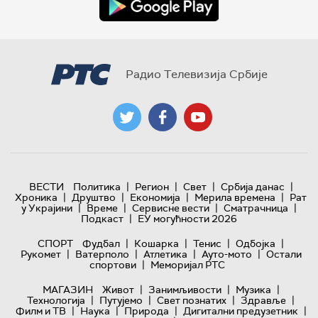
Радио Телевизија Србије
|
|
|
|
ВЕСТИ
Политика
Регион
Свет
Србија данас
|
|
|
|
Хроника
Друштво
Економија
Мерила времена
Рат
|
|
|
|
у Украјини
Време
Сервисне вести
Сматрачница
|
Подкаст
ЕУ могућности 2026
|
|
|
|
СПОРТ
Фудбал
Кошарка
Тенис
Одбојка
|
|
|
|
Рукомет
Ватерполо
Атлетика
Ауто-мото
Остали
|
спортови
Меморијал РТС
|
|
|
МАГАЗИН
Живот
Занимљивости
Музика
|
|
|
|
Технологијa
Путујемо
Свет познатих
Здравље
|
|
|
|
Филм и ТВ
Наука
Природа
Дигитални предузетник